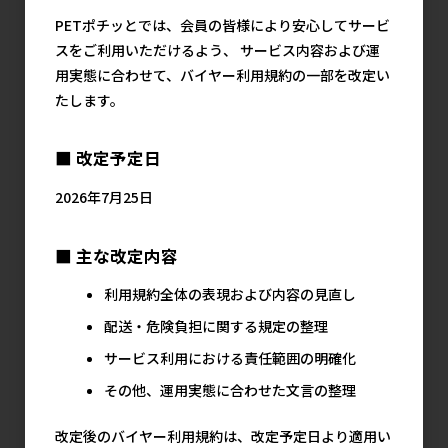
1,157円
1,045円
734円
参考上代
参考上代
参考上代
PETポチッとでは、会員の皆様により安心してサービ
スをご利用いただけるよう、 サービス内容および運
用実態に合わせて、バイヤー利用規約の一部を改定い
たします。
■ 改定予定日
2026年7月25日
［ジェックス］ピュ
［ジェックス］うさ
［ジェックス］ヒノ
■ 主な改定内容
アクリスタル交換用
ピカ 毎日のお掃除テ
キア 三角ラビレット
ポンプP-3
ィシュ 70枚×3袋
専用スノコ
利用規約全体の表現および内容の見直し
1,890円
1,545円
634円
参考上代
参考上代
参考上代
配送・危険負担に関する規定の整理
サービス利用における責任範囲の明確化
その他、運用実態に合わせた文言の整理
改定後のバイヤー利用規約は、改定予定日より適用い