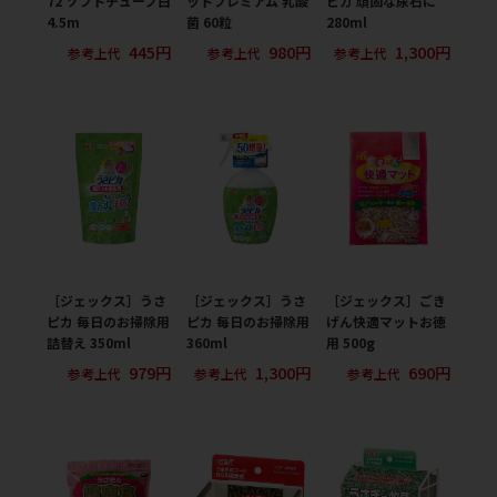
72 ソフトチューブ白
ットプレミアム 乳酸
ピカ 頑固な尿石に
4.5m
菌 60粒
280ml
445円
980円
1,300円
参考上代
参考上代
参考上代
［ジェックス］うさ
［ジェックス］うさ
［ジェックス］ごき
ピカ 毎日のお掃除用
ピカ 毎日のお掃除用
げん快適マットお徳
詰替え 350ml
360ml
用 500g
979円
1,300円
690円
参考上代
参考上代
参考上代