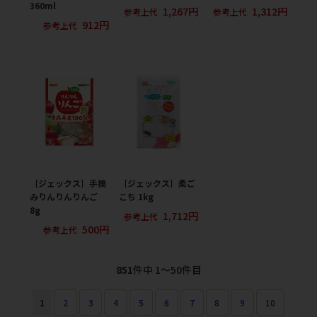
360ml
1,267円
1,312円
参考上代
参考上代
912円
参考上代
［ジェックス］手摘
［ジェックス］柔ご
みりんりんりんご
こち 1kg
8g
1,712円
参考上代
500円
参考上代
851
件中 1〜50件目
1
2
3
4
5
6
7
8
9
10