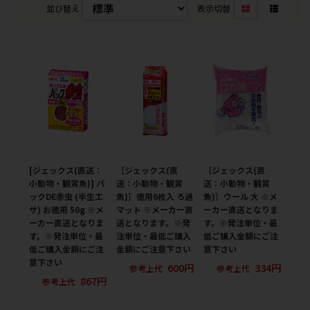
並び替え
表示切替
[ジェックス(直送：
［ジェックス(直
［ジェックス(直
小動物・観賞魚)] パ
送：小動物・観賞
送：小動物・観賞
ックDE赤虫 (半生エ
魚)］徳用6枚入 ろ過
魚)］ウール 大 ※メ
サ) お徳用 50g ※メ
マット ※メーカー直
ーカー直送となりま
ーカー直送となりま
送となります。※発
す。※発注単位・最
す。※発注単位・最
注単位・最低ご購入
低ご購入金額にご注
低ご購入金額にご注
金額にご注意下さい
意下さい
意下さい
600円
334円
参考上代
参考上代
867円
参考上代