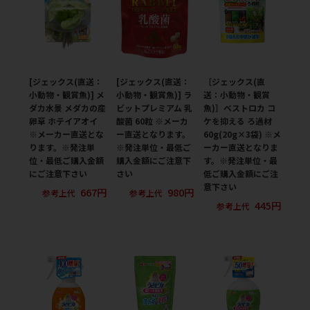
[ジェックス(直送：
[ジェックス(直送：
［ジェックス(直
小動物・観賞魚)] メ
小動物・観賞魚)] ラ
送：小動物・観賞
ダカ水景 メダカの産
ビットプレミアム 乳
魚)］ベストロカ コ
卵草 ホテイアオイ
酸菌 60粒 ※メーカ
ケを抑える ろ過材
※メーカー直送とな
ー直送となります。
60g(20g×3袋) ※メ
ります。※発注単
※発注単位・最低ご
ーカー直送となりま
位・最低ご購入金額
購入金額にご注意下
す。※発注単位・最
にご注意下さい
さい
低ご購入金額にご注
意下さい
667円
980円
参考上代
参考上代
445円
参考上代