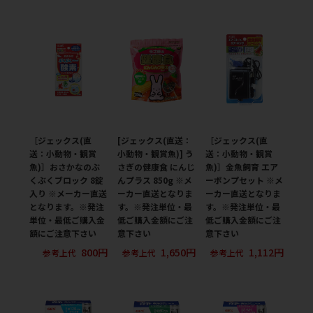
［ジェックス(直
[ジェックス(直送：
［ジェックス(直
送：小動物・観賞
小動物・観賞魚)] う
送：小動物・観賞
魚)］おさかなのぶ
さぎの健康食 にんじ
魚)］金魚飼育 エア
くぶくブロック 8錠
んプラス 850g ※メ
ーポンプセット ※メ
入り ※メーカー直送
ーカー直送となりま
ーカー直送となりま
となります。※発注
す。※発注単位・最
す。※発注単位・最
単位・最低ご購入金
低ご購入金額にご注
低ご購入金額にご注
額にご注意下さい
意下さい
意下さい
800円
1,650円
1,112円
参考上代
参考上代
参考上代