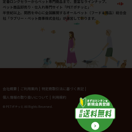
定番ロングセラーからペット専門商品まで、豊富なラインナップ。
ペット商品卸売り・仕入れ専門サイト「PETポチッと」
半世紀以上、関西を中心に全国展開するオールペット（フード＆用品）総合会
社「ラブリー・ペット商事株式会社」が運営しております。
会社概要
|
ご利用案内
|
特定商取引法に基づく表記
|
個人情報の取り扱いについて
|
利用規約
© PETポチッと All Rights Reserved.