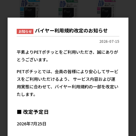
バイヤー利用規約改定のお知らせ
お知らせ
2026-07-15
［ジェックス(直
［ジェックス(直
［ジェックス(直
送：小動物・観賞
送：小動物・観賞
送：小動物・観賞
平素よりPETポチッとをご利用いただき、誠にありが
魚)］e‐AIR
魚)］e‐AIR
魚)］e‐AIR
2000SB ※メーカー
1500SB ※メーカー
1000SB ※メーカー
とうございます。
直送となります。※
直送となります。※
直送となります。※
発注単位・最低ご購
発注単位・最低ご購
発注単位・最低ご購
PETポチッとでは、会員の皆様により安心してサービ
入金額にご注意下さ
入金額にご注意下さ
入金額にご注意下さ
スをご利用いただけるよう、 サービス内容および運
い
い
い
用実態に合わせて、バイヤー利用規約の一部を改定い
1,934円
1,467円
1,179円
参考上代
参考上代
参考上代
たします。
■ 改定予定日
2026年7月25日