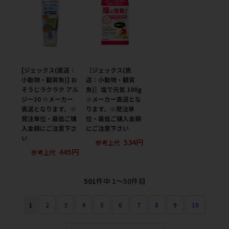
[ジェックス(直送：
［ジェックス(直
小動物・観賞魚)] お
送：小動物・観賞
そうじラクラク アル
魚)］塩で元気 100g
ジー30 ※メーカー
※メーカー直送とな
直送となります。※
ります。※発注単
発注単位・最低ご購
位・最低ご購入金額
入金額にご注意下さ
にご注意下さい
い
534円
参考上代
445円
参考上代
501
件中 1〜50件目
1
2
3
4
5
6
7
8
9
10