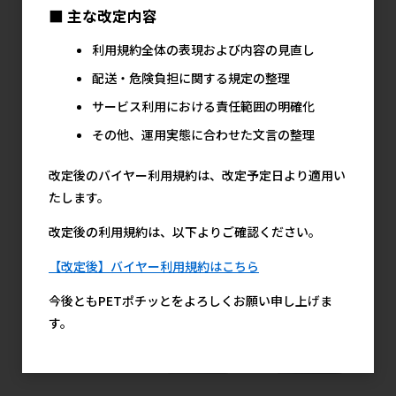
■ 主な改定内容
利用規約全体の表現および内容の見直し
［ジェックス(直
［ジェックス(直
［ジェックス(直
配送・危険負担に関する規定の整理
送：小動物・観賞
送：小動物・観賞
送：小動物・観賞
魚)］クリーンバイ
魚)］金魚の砂利 ナ
魚)］ロカボーイミ
サービス利用における責任範囲の明確化
オ-N 280g(140g×2
チュラルミックス
ニ 交換ろか材 Mi-1
袋) ※メーカー直送
1kg ※メーカー直送
2個入り ※メーカー
その他、運用実態に合わせた文言の整理
となります。※発注
となります。※発注
直送となります。※
単位・最低ご購入金
単位・最低ご購入金
発注単位・最低ご購
改定後のバイヤー利用規約は、改定予定日より適用い
額にご注意下さい
額にご注意下さい
入金額にご注意下さ
たします。
い
579円
424円
参考上代
参考上代
267円
参考上代
改定後の利用規約は、以下よりご確認ください。
【改定後】バイヤー利用規約はこちら
今後ともPETポチッとをよろしくお願い申し上げま
す。