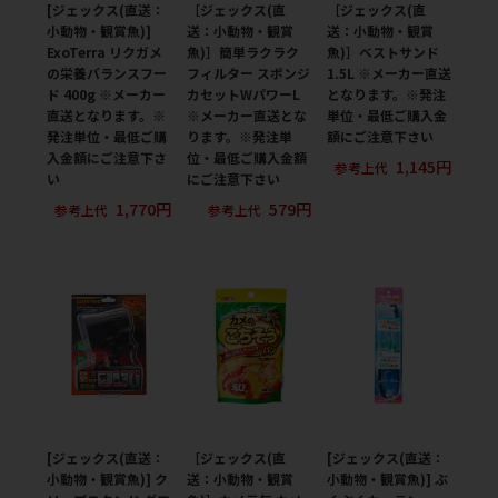
[ジェックス(直送：
［ジェックス(直
［ジェックス(直
小動物・観賞魚)]
送：小動物・観賞
送：小動物・観賞
ExoTerra リクガメ
魚)］簡単ラクラク
魚)］ベストサンド
の栄養バランスフー
フィルター スポンジ
1.5L ※メーカー直送
ド 400g ※メーカー
カセットWパワーL
となります。※発注
直送となります。※
※メーカー直送とな
単位・最低ご購入金
発注単位・最低ご購
ります。※発注単
額にご注意下さい
入金額にご注意下さ
位・最低ご購入金額
1,145円
参考上代
い
にご注意下さい
1,770円
579円
参考上代
参考上代
[ジェックス(直送：
［ジェックス(直
[ジェックス(直送：
小動物・観賞魚)] ク
送：小動物・観賞
小動物・観賞魚)] ぶ