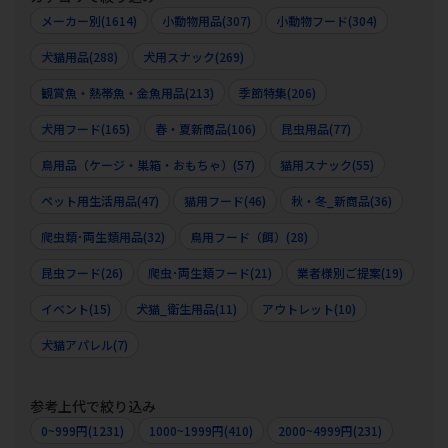
メーカー別(1614)
小動物用品(307)
小動物フード(304)
犬猫用品(288)
犬用スナック(269)
観賞魚・熱帯魚・金魚用品(213)
季節特集(206)
犬用フード(165)
春・夏新商品(106)
昆虫用品(77)
鳥用品（ケージ・巣箱・おもちゃ）(57)
猫用スナック(55)
ペット用生活用品(47)
猫用フード(46)
秋・冬_新商品(36)
爬虫類･両生類用品(32)
鳥用フード（餌）(28)
昆虫フード(26)
爬虫･両生類フード(21)
業者様別ご提案(19)
イベント(15)
犬猫_衛生用品(11)
アウトレット(10)
犬猫アパレル(7)
参考上代で絞り込み
0~999円(1231)
1000~1999円(410)
2000~4999円(231)