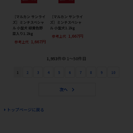
［マルカン サンライ
［マルカン サンライ
ズ］ミンチスペシャ
ズ］ミンチスペシャ
ル 小型犬 緑黄色野
ル 小型犬1.2kg
菜入り1.2kg
1,667円
参考上代
1,667円
参考上代
1,953
件中 1〜50件目
1
2
3
4
5
6
7
8
9
10
トップページに戻る