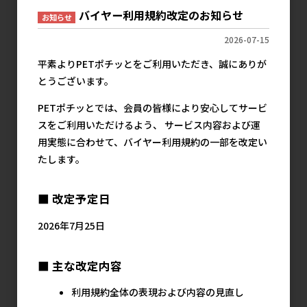
バイヤー利用規約改定のお知らせ
お知らせ
2026-07-15
［マルカン サンライ
［マルカン サンライ
［マルカン サンライ
平素よりPETポチッとをご利用いただき、誠にありが
ズ］ゴン太のうま味
ズ］ゴン太のうま味
ズ］ゴン太のうま味
とうございます。
牛とつぶつぶ軟骨入
牛とつぶつぶ軟骨入
鶏とつぶつぶ軟骨入
りジャーキー 緑黄色
りジャーキー 420g
りジャーキー 緑黄色
PETポチッとでは、会員の皆様により安心してサービ
野菜入り 420g
野菜入り 420g
567円
参考上代
スをご利用いただけるよう、 サービス内容および運
567円
567円
参考上代
参考上代
用実態に合わせて、バイヤー利用規約の一部を改定い
たします。
■ 改定予定日
2026年7月25日
■ 主な改定内容
［マルカン サンライ
［マルカン サンライ
［マルカン サンライ
利用規約全体の表現および内容の見直し
ズ］ゴン太のうま味
ズ］ゴン太の角切り
ズ］スタイルズ トイ
鶏とつぶつぶ軟骨入
ブルーベリー 100g
プードル用 10歳以