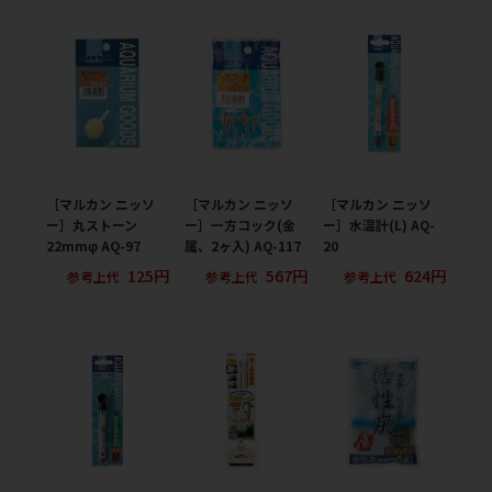
［マルカン ニッソ
［マルカン ニッソ
［マルカン ニッソ
ー］丸ストーン
ー］一方コック(金
ー］水温計(L) AQ-
22mmφ AQ-97
属、2ヶ入) AQ-117
20
125円
567円
624円
参考上代
参考上代
参考上代