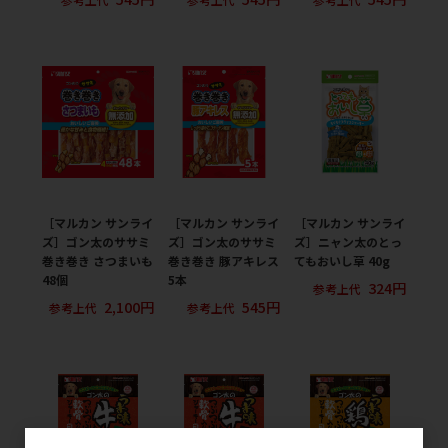
［マルカン サンライ
［マルカン サンライ
［マルカン サンライ
ズ］ゴン太のササミ
ズ］ゴン太のササミ
ズ］ニャン太のとっ
巻き巻き さつまいも
巻き巻き 豚アキレス
てもおいし草 40g
48個
5本
324円
参考上代
2,100円
545円
参考上代
参考上代