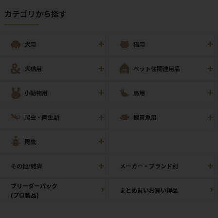
カテゴリから探す
犬用
猫用
犬猫用
ペット住関連用品
小動物用
鳥用
爬虫・両生類
観賞魚用
昆虫
その他/雑貨
メーカー・ブランド別
ブリーダーパック
まとめ買いお買い得品
(プロ製品)