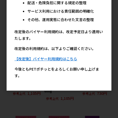
配送・危険負担に関する規定の整理
りジャーキー 420g
上用 600g
245円
参考上代
サービス利用における責任範囲の明確化
567円
1,105円
参考上代
参考上代
その他、運用実態に合わせた文言の整理
改定後のバイヤー利用規約は、改定予定日より適用い
たします。
改定後の利用規約は、以下よりご確認ください。
【改定後】バイヤー利用規約はこちら
今後ともPETポチッとをよろしくお願い申し上げま
［マルカン サンライ
［マルカン サンライ
［マルカン サンライ
す。
ズ］スタイルズ チワ
ズ］スタイルズ ミニ
ズ］プチアンジュ 超
ワ用 10歳以上用
チュアダックスフン
小型犬 13歳以上の
600g
ド用 10歳以上用
高齢犬用 250g
600g
1,105円
730円
参考上代
参考上代
1,105円
参考上代