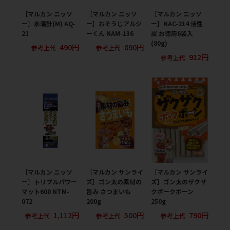
［マルカン ニッソ
［マルカン ニッソ
［マルカン ニッソ
ー］水温計(M) AQ-
ー］おそうじアルジ
ー］NAC-214 活性
21
ーくん NAM-136
炭 お徳用6袋入
(80g)
490円
890円
参考上代
参考上代
912円
参考上代
［マルカン ニッソ
［マルカン サンライ
［マルカン サンライ
ー］トリプルパワー
ズ］ゴン太の素材の
ズ］ゴン太のザクザ
マット600 NTM-
旨み さつまいも
クポークボーン
072
200g
250g
1,112円
500円
790円
参考上代
参考上代
参考上代