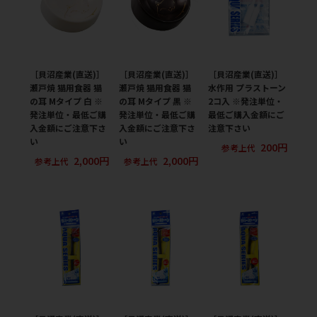
［貝沼産業(直送)］
［貝沼産業(直送)］
［貝沼産業(直送)］
瀬戸焼 猫用食器 猫
瀬戸焼 猫用食器 猫
水作用 プラストーン
の耳 Mタイプ 白 ※
の耳 Mタイプ 黒 ※
2コ入 ※発注単位・
発注単位・最低ご購
発注単位・最低ご購
最低ご購入金額にご
入金額にご注意下さ
入金額にご注意下さ
注意下さい
い
い
200円
参考上代
2,000円
2,000円
参考上代
参考上代