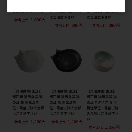
猫の耳 深皿 黒 ※発
瀬戸焼 猫陶器 三ツ
瀬戸焼 猫陶器 三ツ
注単位・最低ご購入
足 小皿 白 ※発注単
足 小皿 黒 ※発注単
金額にご注意下さい
位・最低ご購入金額
位・最低ご購入金額
にご注意下さい
にご注意下さい
1,600円
参考上代
880円
880円
参考上代
参考上代
［貝沼産業(直送)］
［貝沼産業(直送)］
［貝沼産業(直送)］
瀬戸焼 猫用食器 猫
瀬戸焼 猫用食器 猫
瀬戸焼 猫用食器 猫
の耳 白 ※発注単
の耳 黒 ※発注単
の耳 Mタイプ 青 ※
位・最低ご購入金額
位・最低ご購入金額
発注単位・最低ご購
にご注意下さい
にご注意下さい
入金額にご注意下さ
い
1,400円
1,400円
参考上代
参考上代
1,850円
参考上代