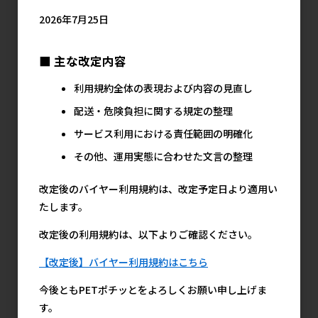
2026年7月25日
■ 主な改定内容
［貝沼産業(直送)］
［貝沼産業(直送)］
［貝沼産業(直送)］
瀬戸焼 猫用食器 猫
瀬戸焼 猫用食器 猫
猫の耳 深皿 白 ※発
利用規約全体の表現および内容の見直し
の耳 赤 ※発注単
の耳 足跡柄 ※発注
注単位・最低ご購入
配送・危険負担に関する規定の整理
位・最低ご購入金額
単位・最低ご購入金
金額にご注意下さい
にご注意下さい
額にご注意下さい
1,600円
サービス利用における責任範囲の明確化
参考上代
1,200円
1,200円
参考上代
参考上代
その他、運用実態に合わせた文言の整理
改定後のバイヤー利用規約は、改定予定日より適用い
たします。
改定後の利用規約は、以下よりご確認ください。
【改定後】バイヤー利用規約はこちら
今後ともPETポチッとをよろしくお願い申し上げま
［貝沼産業(直送)］
［貝沼産業(直送)］
［貝沼産業(直送)］
す。