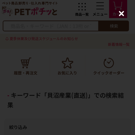
C
l
o
検索
s
e
夏季休業及び発送スケジュールのお知らせ
新着情報一覧
キーワード「貝沼産業(直送)」での検索結
果
絞り込み