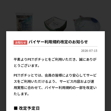
バイヤー利用規約改定のお知らせ
お知らせ
2026-07-15
［貝沼産業(直送)］
［貝沼産業(直送)］
［貝沼産業(直送)］
ニュー パイルマット
オーガニック コット
瀬戸焼 猫用食器 猫
平素よりPETポチッとをご利用いただき、誠にありが
クールジェル 専用保
ンベッド M グリーン
の耳 青 ※発注単
冷ジェル ※発注単
※発注単位・最低ご
位・最低ご購入金額
とうございます。
位・最低ご購入金額
購入金額にご注意下
にご注意下さい
にご注意下さい
さい
PETポチッとでは、会員の皆様により安心してサービ
1,200円
参考上代
1,200円
3,800円
スをご利用いただけるよう、 サービス内容および運
参考上代
参考上代
用実態に合わせて、バイヤー利用規約の一部を改定い
たします。
■ 改定予定日