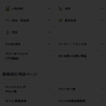
小動物用
鳥用
爬虫・両生類
観賞魚用
昆虫
その他/雑貨
メーカー・ブランド別
ブリーダーパック
まとめ買いお買い得品
(プロ製品)
業種様別 特設ページ
ペットショップ/
ブリーダー様
サロン様
カフェ/飲食店様
ペットOK宿泊施設様