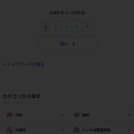
224
件中 1〜50件目
1
2
3
4
5
トップページに戻る
カテゴリから探す
犬用
猫用
犬猫用
ペット住関連用品