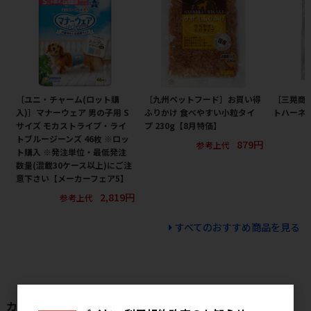
［ユニ・チャーム(ロット購
［九州ペットフード］お買い得
［三晃商
入)］マナーウェア 男の子用 S
ふりかけ 食べやすい小粒タイ
トハーネス
サイズ モカストライプ・ライ
プ 230g【8月特価】
トブルージーンズ 46枚 ※ロッ
879円
参考上代
ト購入 ※発注単位・最低発注
数量(混載30ケース以上)にご注
意下さい【メーカーフェア5】
2,819円
参考上代
すべてのおすすめ商品を見る
カテゴリから探す