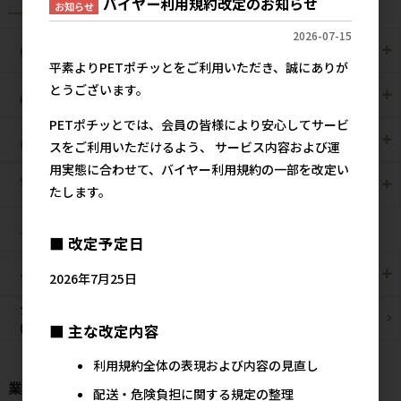
バイヤー利用規約改定のお知らせ
お知らせ
2026-07-15
犬用
猫用
平素よりPETポチッとをご利用いただき、誠にありが
とうございます。
犬猫用
ペット住関連用品
PETポチッとでは、会員の皆様により安心してサービ
小動物用
鳥用
スをご利用いただけるよう、 サービス内容および運
用実態に合わせて、バイヤー利用規約の一部を改定い
爬虫・両生類
観賞魚用
たします。
昆虫
■ 改定予定日
その他/雑貨
メーカー・ブランド別
2026年7月25日
ブリーダーパック
まとめ買いお買い得品
(プロ製品)
■ 主な改定内容
利用規約全体の表現および内容の見直し
業種様別 特設ページ
配送・危険負担に関する規定の整理