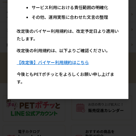
サービス利用における責任範囲の明確化
ペットショップ/
ブリーダー様
その他、運用実態に合わせた文言の整理
サロン様
カフェ/飲食店様
ペットOK宿泊施設様
改定後のバイヤー利用規約は、改定予定日より適用い
たします。
動物病院様
通販事業者様
改定後の利用規約は、以下よりご確認ください。
【改定後】バイヤー利用規約はこちら
検索
今後ともPETポチッとをよろしくお願い申し上げま
す。