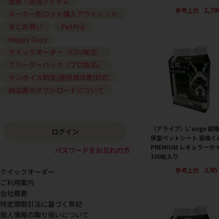
金魚・昆虫アイテム
2,7
参考上代
メーカー別ロット購入アウトレット
まとめ買い
PetPro
Happy Days
クイックオーダー（CSV発注）
ブリーダーパック（プロ製品）
インボイス制度(適格請求書)対応
納品書のダウンロードについて
［アライブ］L'ange 超
ログイン
厚型ペットシート 猛吸く
PREMIUM レギュラーサ
パスワードをお忘れの方
100枚入り
3,9
参考上代
クイックオーダー
ご利用案内
会社概要
特定商取引法に基づく表記
個人情報の取り扱いについて