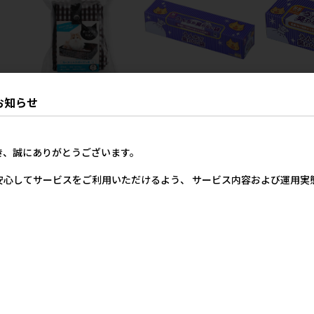
e
［猫壱］ポータブル トイレ
［クリロン化成］うんちが臭
［クリロン
お知らせ
猛
黒
わない袋 BOS ネコ用 箱型 M
わない袋 BO
ラー
サイズ 90枚入
SSサイズ 2
1,680円
参考上代
カ
1,530円
参考上代
参
き、誠にありがとうございます。
57円
安心してサービスをご利用いただけるよう、 サービス内容および運用