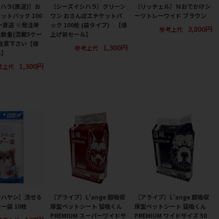
ハラ(直送)］お
［シーズイシハラ］クリーン
［リッチェル］Ｎおでかけシ
ットパック 100
ワン おさんぽエチケットパ
ーツトレーワイド ブラウン
ー直送 ※発注単
ック 100枚 (袋タイプ) 【値
3,800円
参考上代
数量(混載5ケー
上げ前セール】
注意下さい【値
1,300円
参考上代
ル】
1,300円
考上代
ンハヤシ］流せる
［アライブ］L'ange 超吸収
［アライブ］L'ange 超吸収
ー袋 10枚
厚型ペットシート 猛吸くん
厚型ペットシート 猛吸くん
PREMIUM スーパーワイドサ
PREMIUM ワイドサイズ 50