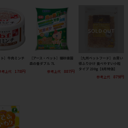
ット］牛肉ミンチ
［アース・ペット］猫砂楽園
［九州ペットフード］お買い
森の香ダブル 7L
得ふりかけ 食べやすい小粒
タイプ 230g【8月特価】
178円
887円
参考上代
参考上代
879円
参考上代