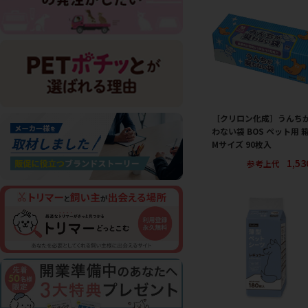
［クリロン化成］うんち
わない袋 BOS ペット用 
Mサイズ 90枚入
1,5
参考上代