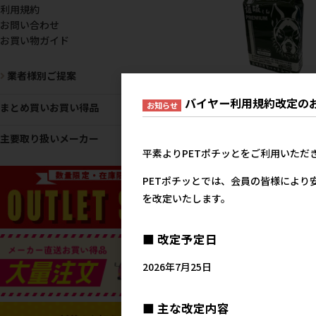
利用規約
お問い合わせ
お買い物ガイド
業者様別ご提案
［アライブ(直送)］L'ang
バイヤー利用規約改定の
お知らせ
まとめ買いお買い得品
超吸収厚型ペットシート 
吸くん PREMIUM レギュ
主要取り扱いメーカー
サイズ 100枚入り ＜メー
平素よりPETポチッとをご利用いただ
ー直送＞
3,9
参考上代
PETポチッとでは、会員の皆様により
を改定いたします。
■ 改定予定日
2026年7月25日
■ 主な改定内容