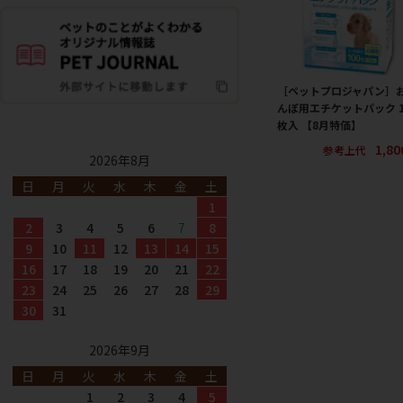
［ペットプロジャパン］
んぽ用エチケットパック 1
枚入 【8月特価】
1,8
参考上代
2026年8月
日
月
火
水
木
金
土
1
2
3
4
5
6
7
8
9
10
11
12
13
14
15
16
17
18
19
20
21
22
23
24
25
26
27
28
29
30
31
2026年9月
日
月
火
水
木
金
土
1
2
3
4
5