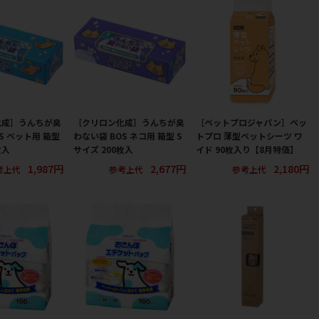
化成］うんちが臭
［クリロン化成］うんちが臭
［ペットプロジャパン］ペッ
S ペット用 箱型
わない袋 BOS ネコ用 箱型 S
トプロ 薄型ペットシーツ ワ
枚入
サイズ 200枚入
イド 90枚入り【8月特価】
1,987円
2,677円
2,180円
考上代
参考上代
参考上代