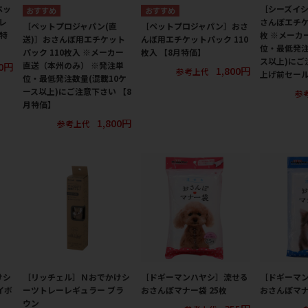
ペッ
［シーズイシ
レ
さんぽエチケ
［ペットプロジャパン(直
［ペットプロジャパン］おさ
月特
枚 ※メーカ
送)］おさんぽ用エチケット
んぽ用エチケットパック 110
位・最低発注
パック 110枚入 ※メーカー
枚入 【8月特価】
ス以上)にご
80円
直送（本州のみ） ※発注単
1,800円
参考上代
上げ前セー
位・最低発注数量(混載10ケ
ース以上)にご注意下さい 【8
参
月特価】
1,800円
参考上代
けシ
［リッチェル］Ｎおでかけシ
［ドギーマンハヤシ］流せる
［ドギーマ
イボ
ーツトレーレギュラー ブラ
おさんぽマナー袋 25枚
おさんぽマナ
ウン