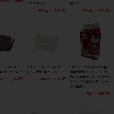
130円
参考上代
イズ 25枚入り
枚入り
3,957円
3,957円
参考上代
参考上代
］ラプレ ネコ
［リッチェル］ラプレ ネコ
［アライブ(直送)］L'ange
40 ダークグレー
トイレ 深型 40 ホワイト
超吸収厚型ペットシート 猛
吸くん PREMIUM スーパーワ
1,352円
1,352円
考上代
参考上代
イドサイズ 25枚入り ＜メー
カー直送＞
3,957円
参考上代