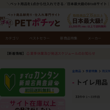
＼ペット用品を1点から仕入れできる／日本最大級のBtoBサイト｜
カテゴリ
ベストセラー
新商品特集
メーカー
【新着情報】
夏季休業及び発送スケジュールのお知らせ
全商品
季節特集
防災
トイレ用品
33
件中 1〜33件目