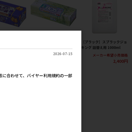
化成］うんちが臭
［クリロン化成］驚異の防臭
［プラック］スプラックジョ
S ネコ用 箱型
袋 BOS 箱型 LLサイズ 60枚
キング 詰替え用 1000ml
00枚入
入
2026-07-15
メーカー希望小売価格
2,140円
2,110円
2,400円
考上代
参考上代
実態に合わせて、バイヤー利用規約の一部