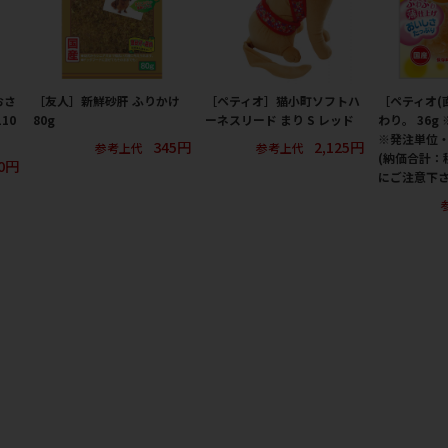
おさ
［友人］新鮮砂肝 ふりかけ
［ペティオ］猫小町ソフトハ
［ペティオ(
10
80g
ーネスリード まり S レッド
わり。 36g
※発注単位
345円
2,125円
参考上代
参考上代
(納価合計：
00円
にご注意下