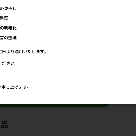
ジ
［リッチェル］Ｎおでかけシ
［アライブ(直送)］L'ange
の見直し
ーツトレーワイド アイボリー
超吸収厚型ペットシート 猛
整理
吸くん PREMIUM ワイドサイ
00円
3,800円
参考上代
ズ 50枚入り ＜メーカー直送
の明確化
＞
言の整理
3,957円
参考上代
定日より適用いたします。
33
件中 1〜33件目
ください。
い申し上げます。
商品