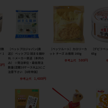
業務
［ペットプロジャパン(直
［ペッツルート］カロリーカ
［デビフペ
 1
送)］ペットプロ 固まる猫砂
ット チーズ お徳用 160g
65g
8L ※メーカー直送（本州の
580円
参考上代
み） ※発注単位・最低発注
00円
数量(混載10ケース以上)にご
注意下さい 【8月特価】
1,480円
参考上代