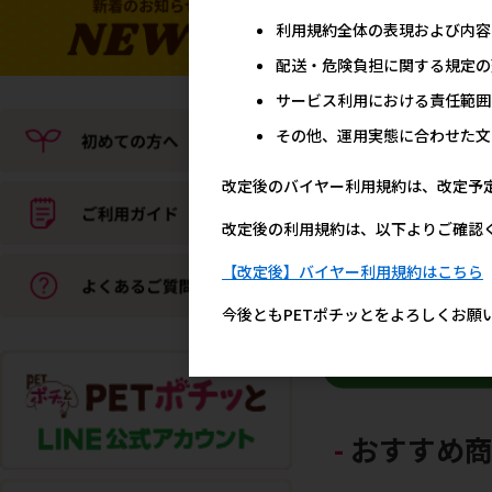
［プラック］スプラック 
利用規約全体の表現および内容
ョキング 500mlスプレー
配送・危険負担に関する規定の
1,8
参考上代
サービス利用における責任範囲
その他、運用実態に合わせた文
改定後のバイヤー利用規約は、改定予
改定後の利用規約は、以下よりご確認
【改定後】バイヤー利用規約はこちら
今後ともPETポチッとをよろしくお願
おすすめ