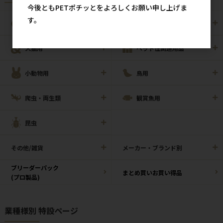
今後ともPETポチッとをよろしくお願い申し上げま
す。
犬用
猫用
犬猫用
ペット住関連用品
小動物用
鳥用
爬虫・両生類
観賞魚用
昆虫
その他/雑貨
メーカー・ブランド別
ブリーダーパック
まとめ買いお買い得品
(プロ製品)
業種様別 特設ページ