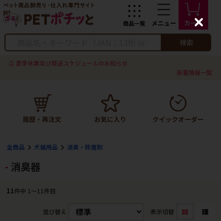
C
l
o
検索
s
e
夏季休業及び発送スケジュールのお知らせ
新着情報一覧
全商品
犬猫用品
消臭・除菌剤
消臭器
11
件中 1〜11件目
並び替え
表示切替