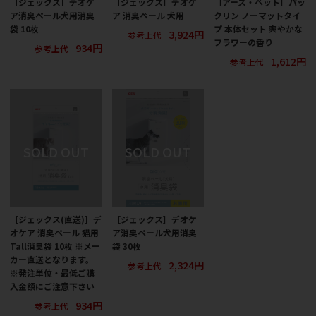
［ジェックス］デオケ
［ジェックス］デオケ
［アース・ペット］パッ
ア消臭ペール犬用消臭
ア 消臭ペール 犬用
クリン ノーマットタイ
袋 10枚
プ 本体セット 爽やかな
3,924円
参考上代
フラワーの香り
934円
参考上代
1,612円
参考上代
［ジェックス(直送)］デ
［ジェックス］デオケ
オケア 消臭ペール 猫用
ア消臭ペール犬用消臭
Tall消臭袋 10枚 ※メー
袋 30枚
カー直送となります。
2,324円
参考上代
※発注単位・最低ご購
入金額にご注意下さい
934円
参考上代