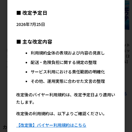
■ 改定予定日
2026年7月25日
■ 主な改定内容
［ジェックス(直送：小動物・
［ライオン］LION ニオイをと
［ペット
観賞魚)］メダカ元気 プロバイ
る紙の猫砂 10L
いウェッ
利用規約全体の表現および内容の見直し
オフードクリア 130g ※メーカ
×3P（2
1,379円
参考上代
ー直送となります。※発注単
セール】
配送・危険負担に関する規定の整理
位・最低ご購入金額にご注意下
サービス利用における責任範囲の明確化
さい
590円
その他、運用実態に合わせた文言の整理
参考上代
すべてのおすすめ商品を見る
改定後のバイヤー利用規約は、改定予定日より適用い
たします。
改定後の利用規約は、以下よりご確認ください。
【改定後】バイヤー利用規約はこちら
カテゴリから探す