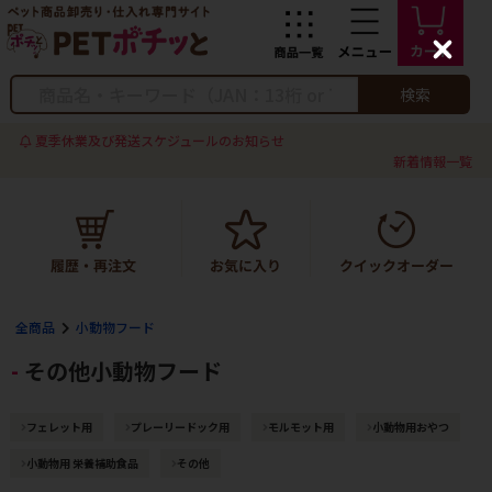
C
l
o
検索
s
e
夏季休業及び発送スケジュールのお知らせ
新着情報一覧
全商品
小動物フード
その他小動物フード
フェレット用
プレーリードック用
モルモット用
小動物用おやつ
小動物用 栄養補助食品
その他