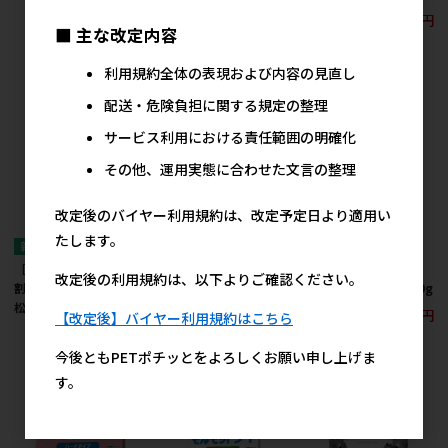
720円
参考上代
1,270円
参考上代
1,800円
参考上代
■ 主な改定内容
利用規約全体の表現および内容の見直し
配送・危険負担に関する規定の整理
サービス利用における責任範囲の明確化
その他、運用実態に合わせた文言の整理
改定後のバイヤー利用規約は、改定予定日より適用い
たします。
［三晃商会］Ｆ132 十
［三晃商会］Ｆ131 十
［マルカン］モルモッ
改定後の利用規約は、以下よりご確認ください。
割おそばスティック 小
割おそばスティック プ
トの毎日野菜14種 500g
松菜in 25g
レーン 25g
500円
参考上代
【改定後】バイヤー利用規約はこちら
420円
420円
参考上代
参考上代
今後ともPETポチッとをよろしくお願い申し上げま
す。