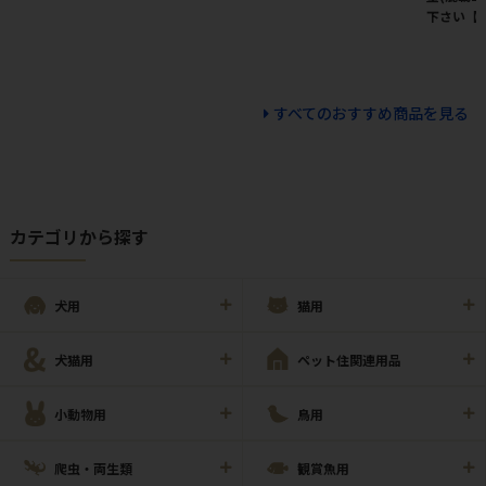
下さい【
すべてのおすすめ商品を見る
カテゴリから探す
犬用
猫用
犬猫用
ペット住関連用品
小動物用
鳥用
爬虫・両生類
観賞魚用