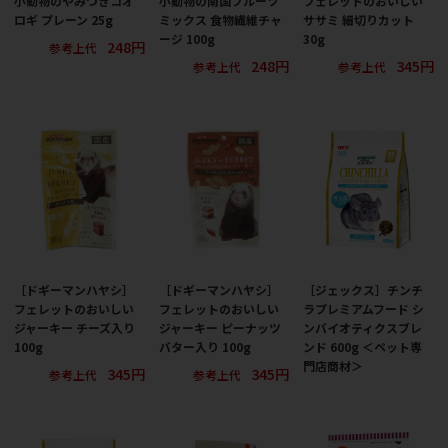
小動物のやみつきコオ
小動物の南国フルーツ
フェレットのおいしい
ロギ プレーン 25g
ミックス 食物繊維チャ
ササミ 細切りカット
ージ 100g
30g
248円
参考上代
248円
345円
参考上代
参考上代
［ドギーマンハヤシ］
［ドギーマンハヤシ］
［ジェックス］チンチ
フェレットのおいしい
フェレットのおいしい
ラプレミアムフード シ
ジャーキー チーズ入り
ジャーキー ピーナッツ
ンバイオティクスブレ
100g
バター入り 100g
ンド 600g ＜ペット専
門店商材＞
345円
345円
参考上代
参考上代