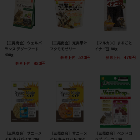
［三晃商会］ウェルバ
［三晃商会］充実果汁
［マルカン］まるごと
ランス デグーフード
フクモモゼリー
イナゴ豆 80g
400g
520円
479円
参考上代
参考上代
980円
参考上代
［三晃商会］サニーメ
［三晃商会］サニーメ
［三晃商会］ベジドロ
イド 青パパイヤ 20g
イド キャロット 20g
ップ ビーツ 50g