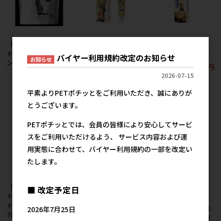
［三晃商会］フェレッ
［三晃商会］フェレッ
［三晃商会］フェレッ
トプラス ダイエットメ
ト・ヘルシーバイト
トヘアボールリリーフ
バイヤー利用規約改定のお知らせ
お知らせ
ンテナンス1.2kg
50g
1,750円
参考上代
2,645円
1,750円
2026-07-15
参考上代
参考上代
平素よりPETポチッとをご利用いただき、誠にありが
とうございます。
PETポチッとでは、会員の皆様により安心してサービ
スをご利用いただけるよう、 サービス内容および運
用実態に合わせて、バイヤー利用規約の一部を改定い
たします。
［三晃商会］モルモッ
■ 改定予定日
ト・プラス ダイエッ
［三晃商会］Ｆ521 食
［三晃商会］Ｆ411 リ
ト・メンテナンス
欲維持サプリ 100g
キッドエイド 水分補給
2026年7月25日
700g(350g×2)
ドリンクベース 150ml