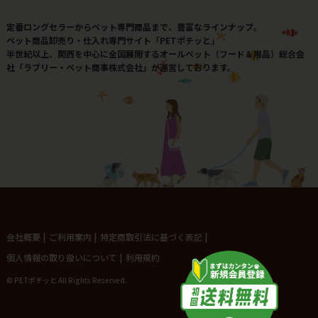
定番ロングセラーからペット専門商品まで、豊富なラインナップ。
ペット商品卸売り・仕入れ専門サイト「PETポチッと」
半世紀以上、関西を中心に全国展開するオールペット（フード＆用品）総合会
社「ラブリー・ペット商事株式会社」が運営しております。
会社概要
|
ご利用案内
|
特定商取引法に基づく表記
|
個人情報の取り扱いについて
|
利用規約
© PETポチッと All Rights Reserved.