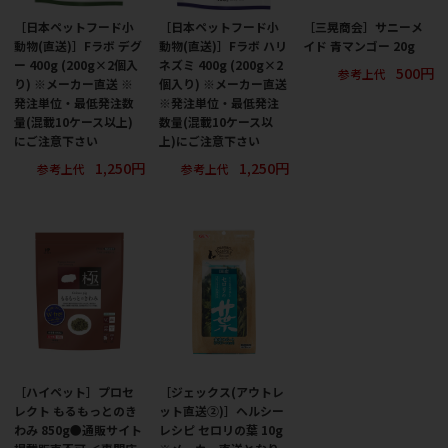
［日本ペットフード小
［日本ペットフード小
［三晃商会］サニーメ
動物(直送)］Fラボ デグ
動物(直送)］Fラボ ハリ
イド 青マンゴー 20g
ー 400g (200g×2個入
ネズミ 400g (200g×2
500円
参考上代
り) ※メーカー直送 ※
個入り) ※メーカー直送
発注単位・最低発注数
※発注単位・最低発注
量(混載10ケース以上)
数量(混載10ケース以
にご注意下さい
上)にご注意下さい
1,250円
1,250円
参考上代
参考上代
［ハイペット］プロセ
［ジェックス(アウトレ
レクト もるもっとのき
ット直送②)］ヘルシー
わみ 850g●通販サイト
レシピ セロリの葉 10g