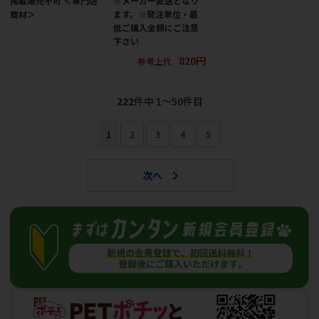
掲載販売不可 ＜専門店
※メーカー直送となり
商材＞
ます。※発注単位・最
低ご購入金額にご注意
下さい
820円
参考上代
222
件中 1〜50件目
1
2
3
4
5