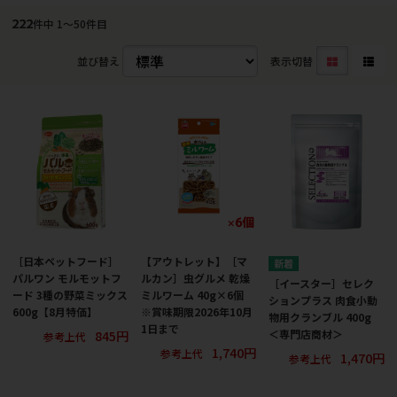
222
件中 1〜50件目
並び替え
表示切替
［日本ペットフード］
【アウトレット】［マ
パルワン モルモットフ
ルカン］虫グルメ 乾燥
［イースター］セレク
ード 3種の野菜ミックス
ミルワーム 40g×6個
ションプラス 肉食小動
600g【8月特価】
※賞味期限2026年10月
物用クランブル 400g
1日まで
845円
＜専門店商材＞
参考上代
1,740円
参考上代
1,470円
参考上代