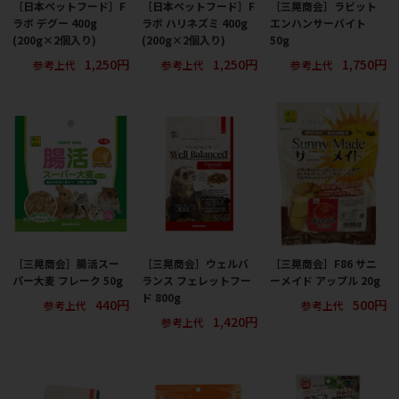
［日本ペットフード］F
［日本ペットフード］F
［三晃商会］ラビット
ラボ デグー 400g
ラボ ハリネズミ 400g
エンハンサーバイト
(200g×2個入り)
(200g×2個入り)
50g
1,250円
1,250円
1,750円
参考上代
参考上代
参考上代
［三晃商会］腸活スー
［三晃商会］ウェルバ
［三晃商会］F86 サニ
パー大麦 フレーク 50g
ランス フェレットフー
ーメイド アップル 20g
ド 800g
440円
500円
参考上代
参考上代
1,420円
参考上代