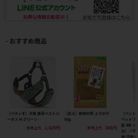
おすすめ商品
［ペティオ］犬雅 唐草ベストハ
［友人］新鮮砂肝 ふりかけ
［ペット
ーネス M グリーン
80g
ペットプロ
型 4本 
2,325円
345円
参考上代
参考上代
み） ※
量(混載1