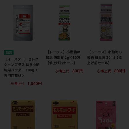
［トーラス］小動物の
［トーラス］小動物の
知恵 快調食 1g×10包
知恵 脱臭食 30ml【値
［イースター］セレク
【値上げ前セール】
上げ前セール】
ションプラス 草食小動
800円
800円
物用パウダー 100g ＜
参考上代
参考上代
専門店商材＞
1,840円
参考上代