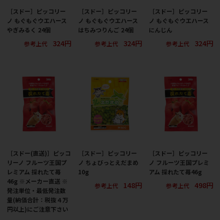
［スドー］ピッコリー
［スドー］ピッコリー
［スドー］ピッコリー
ノ もぐもぐウエハース
ノ もぐもぐウエハース
ノ もぐもぐウエハース
やぎみるく 24個
はちみつりんご 24個
にんじん
324円
324円
324円
参考上代
参考上代
参考上代
［スドー(直送)］ピッコ
［スドー］ピッコリー
［スドー］ピッコリー
リーノ フルーツ王国プ
ノ ちょびっとえだまめ
ノ フルーツ王国プレミ
レミアム 採れたて苺
10g
アム 採れたて苺46g
46g ※メーカー直送 ※
148円
498円
参考上代
参考上代
発注単位・最低発注数
量(納価合計：税抜４万
円以上)にご注意下さい