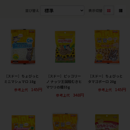
並び替え
表示切替
［スドー］ちょびっと
［スドー］ピッコリー
［スドー］ちょびっと
ミニマシュマロ 18g
ノ ナッツ王国殻むきヒ
タマゴボーロ 20g
マワリの種55g
145円
145円
参考上代
参考上代
348円
参考上代