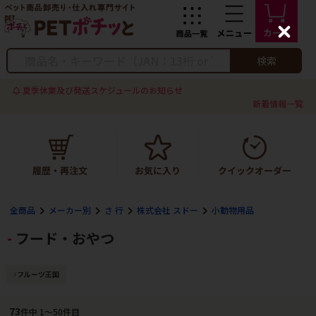
C
l
o
検索
s
e
夏季休業及び発送スケジュールのお知らせ
新着情報一覧
全商品
メーカー別
さ 行
株式会社 スドー
小動物用品
フード・おやつ
フルーツ王国
73
件中 1〜50件目