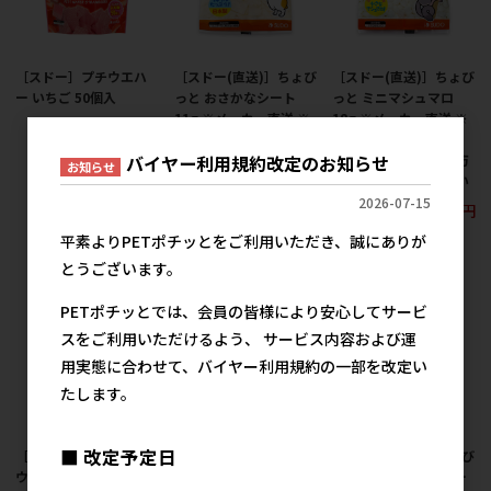
［スドー］プチウエハ
［スドー(直送)］ちょび
［スドー(直送)］ちょび
ー いちご 50個入
っと おさかなシート
っと ミニマシュマロ
11g ※メーカー直送 ※
18g ※メーカー直送 ※
457円
参考上代
発注単位・最低発注数
発注単位・最低発注数
バイヤー利用規約改定のお知らせ
量(納価合計：税抜４万
量(納価合計：税抜４万
お知らせ
円以上)にご注意下さい
円以上)にご注意下さい
2026-07-15
145円
145円
参考上代
参考上代
平素よりPETポチッとをご利用いただき、誠にありが
とうございます。
PETポチッとでは、会員の皆様により安心してサービ
スをご利用いただけるよう、 サービス内容および運
用実態に合わせて、バイヤー利用規約の一部を改定い
たします。
■ 改定予定日
［スドー(直送)］ハム・
［スドー(直送)］ハム・
［スドー(直送)］ちょび
ウサのベジタブルミッ
ウサのナッツ＆フルー
っと にんじんクッキー