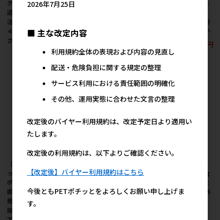
クス 55g ※メーカー直
ツ 80g ※メーカー直送
10g ※メーカー直送 ※
2026年7月25日
送 ※発注単位・最低発
※発注単位・最低発注
発注単位・最低発注数
注数量(納価合計：税抜
数量(納価合計：税抜４
量(納価合計：税抜４万
４万円以上)にご注意下
万円以上)にご注意下さ
円以上)にご注意下さい
■ 主な改定内容
さい
い
145円
参考上代
利用規約全体の表現および内容の見直し
657円
657円
参考上代
参考上代
配送・危険負担に関する規定の整理
サービス利用における責任範囲の明確化
その他、運用実態に合わせた文言の整理
改定後のバイヤー利用規約は、改定予定日より適用い
たします。
改定後の利用規約は、以下よりご確認ください。
［スドー(直送)］おやつ
［スドー(直送)］ちょび
［スドー(直送)］ フル
【改定後】バイヤー利用規約はこちら
っ子倶楽部 小粒イチゴ
っと 小粒ビスケット
ーツ王国 パパイア 80g
ボーロ 34g ※メーカー
23g ※メーカー直送 ※
※メーカー直送 ※発注
今後ともPETポチッとをよろしくお願い申し上げま
直送 ※発注単位・最低
発注単位・最低発注数
単位・最低発注数量(納
発注数量(納価合計：税
量(納価合計：税抜４万
価合計：税抜４万円以
す。
抜４万円以上)にご注意
円以上)にご注意下さい
上)にご注意下さい
下さい