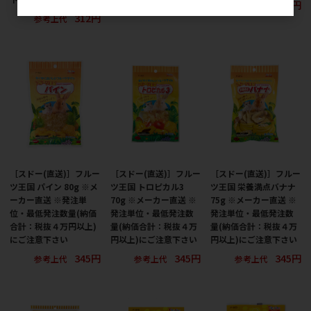
145円
345円
参考上代
参考上代
312円
参考上代
［スドー(直送)］フルー
［スドー(直送)］フルー
［スドー(直送)］フルー
ツ王国 パイン 80g ※メ
ツ王国 トロピカル3
ツ王国 栄養満点バナナ
ーカー直送 ※発注単
70g ※メーカー直送 ※
75g ※メーカー直送 ※
位・最低発注数量(納価
発注単位・最低発注数
発注単位・最低発注数
合計：税抜４万円以上)
量(納価合計：税抜４万
量(納価合計：税抜４万
にご注意下さい
円以上)にご注意下さい
円以上)にご注意下さい
345円
345円
345円
参考上代
参考上代
参考上代