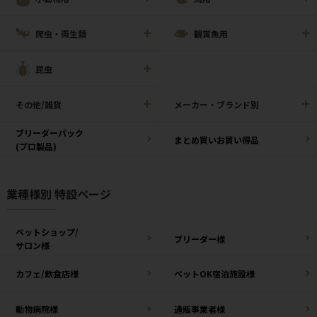
爬虫・両生類
観賞魚用
昆虫
その他/雑貨
メーカー・ブランド別
ブリーダーパック
まとめ買いお買い得品
(プロ製品)
業種様別 特設ページ
ペットショップ/
ブリーダー様
サロン様
カフェ/飲食店様
ペットOK宿泊施設様
動物病院様
通販事業者様