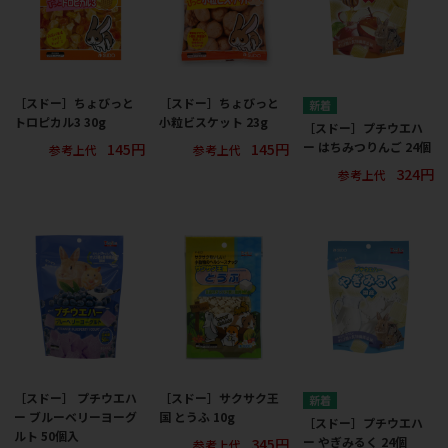
［スドー］ちょびっと
［スドー］ちょびっと
トロピカル3 30g
小粒ビスケット 23g
［スドー］プチウエハ
145円
145円
ー はちみつりんご 24個
参考上代
参考上代
324円
参考上代
［スドー］ プチウエハ
［スドー］サクサク王
ー ブルーベリーヨーグ
国 とうふ 10g
［スドー］プチウエハ
ルト 50個入
345円
ー やぎみるく 24個
参考上代