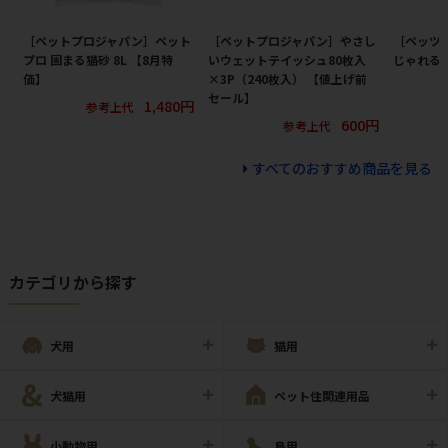
［ペットプロジャパン］ペット
［ペットプロジャパン］やさし
［ペッツ
プロ 固まる猫砂 8L 【8月特
いウェットテイッシュ80枚入
じゃれる 
価】
×3P（240枚入） 【値上げ前
セール】
1,480円
参考上代
600円
参考上代
すべてのおすすめ商品を見る
カテゴリから探す
犬用
猫用
犬猫用
ペット住関連用品
小動物用
鳥用