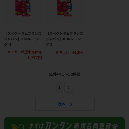
［スペクトラムブランズ
［スペクトラムブランズ
ジャパン］KONG コン
ジャパン］KONG コン
グ M
グ S
912円
メーカー希望小売価格
参考上代
1,277円
61
件中 1〜50件目
1
2