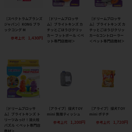
［スペクトラムブランズ
［ドリームブロッサ
［ドリームブロッサ
ジャパン］KONG ブラ
ム］ブライトキンズ カ
ム］ブライトキンズ カ
ックコング M
チッとごほうびクリッ
チッとごほうびクリッ
カー フットボール ＜ペ
カーGコントローラー
1,430円
参考上代
ット専門店商材＞
＜ペット専門店商材＞
［ドリームブロッサ
［アライブ］探犬TOY
［アライブ］探犬TOY
ム］ブライトキンズ ト
mini 無限ティッシュ
mini ポテチ
リーツみっけ！消火栓
1,200円
1,720円
参考上代
参考上代
パズル ＜ペット専門店
商材＞