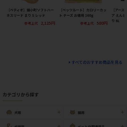
［ペティオ］猫小町ソフトハー
［ペッツルート］カロリーカッ
［アース
ネスリード まり S レッド
ト チーズ お徳用 160g
ア えんど
り 6L
2,125円
580円
参考上代
参考上代
すべてのおすすめ商品を見る
カテゴリから探す
犬用
猫用
犬猫用
ペット住関連用品