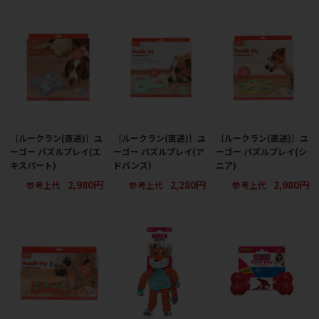
［ルークラン(直送)］ユ
［ルークラン(直送)］ユ
［ルークラン(直送)］ユ
ーゴー パズルプレイ(エ
ーゴー パズルプレイ(ア
ーゴー パズルプレイ(シ
キスパート)
ドバンス)
ニア)
2,980円
2,280円
2,980円
参考上代
参考上代
参考上代