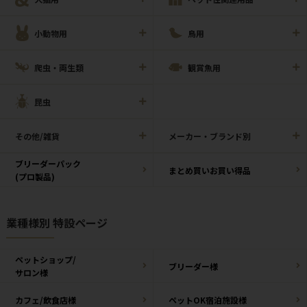
小動物用
鳥用
爬虫・両生類
観賞魚用
昆虫
その他/雑貨
メーカー・ブランド別
ブリーダーパック
まとめ買いお買い得品
(プロ製品)
業種様別 特設ページ
ペットショップ/
ブリーダー様
サロン様
カフェ/飲食店様
ペットOK宿泊施設様