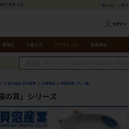
PETポチッと
ホーム
ガイ
業種別
大量注文
アウトレット
新着情報
行
株式会社 貝沼産業
犬猫用品
陶器各種（犬・猫）
猫の耳」シリーズ