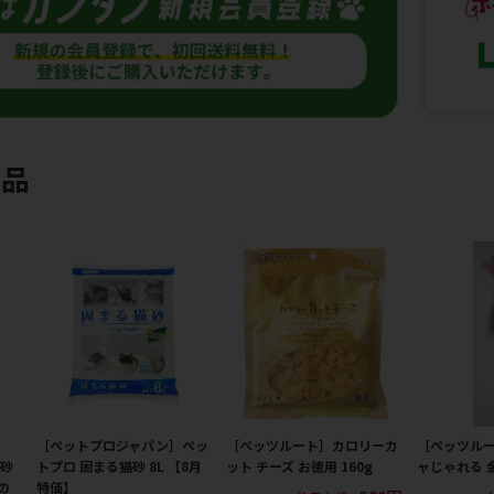
商品
［ペットプロジャパン］ペッ
［ペッツルート］カロリーカ
［ペッツル
猫砂
トプロ 固まる猫砂 8L 【8月
ット チーズ お徳用 160g
ャじゃれる 
の
特価】