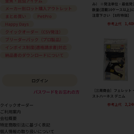
金魚・昆虫アイテム
み） ※発注単位・最低発
メーカー別ロット購入アウトレット
数量(混載10ケース以上)
注意下さい 【8月特価】
まとめ買い
PetPro
1,4
参考上代
Happy Days
クイックオーダー（CSV発注）
ブリーダーパック（プロ製品）
インボイス制度(適格請求書)対応
納品書のダウンロードについて
ログイン
［三晃商会］フェレット
パスワードをお忘れの方
ストハーネス デニム
2,2
参考上代
クイックオーダー
ご利用案内
会社概要
特定商取引法に基づく表記
個人情報の取り扱いについて