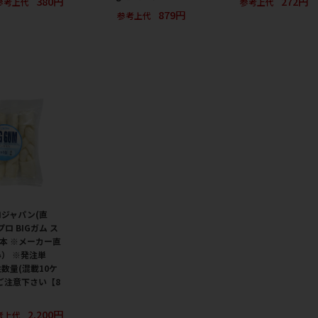
380円
272円
参考上代
参考上代
879円
参考上代
ジャパン(直
ロ BIGガム ス
4本 ※メーカー直
） ※発注単
数量(混載10ケ
ご注意下さい【8
2,200円
考上代