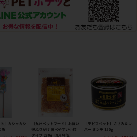
ート］カシャカシ
［九州ペットフード］お買い
［デビフペット］ささみ＆レ
金魚
得ふりかけ 食べやすい小粒
バー ミンチ 150g
タイプ 230g【8月特価】