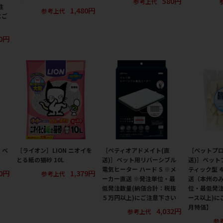
580円
参考上代
注
1,480円
参考上代
にご
80円
・ベ
［ライオン］LION ニオイを
［ペティオアドメイト(直
［ペットプロ
とる紙の猫砂 10L
送)］ペット用リバーシブル
送)］ペットプ
電気ヒーター ハード S ※メ
ティック型 
40円
1,379円
参考上代
ーカー直送 ※発注単位・最
送（本州のみ
低発注数量(納価合計：税抜
位・最低発注
５万円以上)にご注意下さい
ース以上)に
月特価】
4,032円
参考上代
参