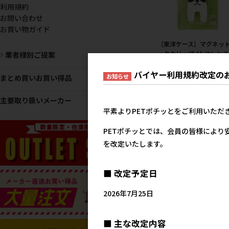
利用規約
お問い合わせ
お買い物ガイド
［東洋ケース］マグネッ
ッククリップ 15 フレン
業者様別ご提案
ルドッグ
バイヤー利用規約改定の
1,0
お知らせ
まとめ買いお買い得品
参考上代
主要取り扱いメーカー
平素よりPETポチッとをご利用いただ
PETポチッとでは、会員の皆様により
を改定いたします。
■ 改定予定日
［東洋ケース］マグネッ
2026年7月25日
ッククリップ 09 シバ
1,0
参考上代
■ 主な改定内容