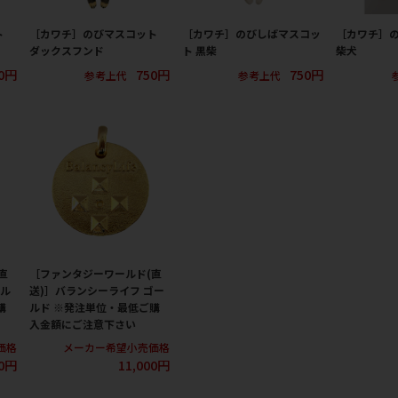
ト
［カワチ］のびマスコット
［カワチ］のびしばマスコッ
［カワチ］
ダックスフンド
ト 黒柴
柴犬
0円
750円
750円
参考上代
参考上代
直
［ファンタジーワールド(直
シル
送)］バランシーライフ ゴー
購
ルド ※発注単位・最低ご購
入金額にご注意下さい
価格
メーカー希望小売価格
00円
11,000円