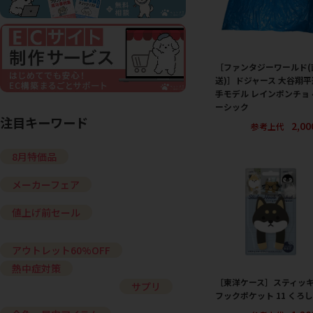
［ファンタジーワールド(
送)］ドジャース 大谷翔平
手モデル レインポンチョ 
ーシック
注目キーワード
2,0
参考上代
8月特価品
メーカーフェア
値上げ前セール
アウトレット60%OFF
熱中症対策
［東洋ケース］スティッ
サプリ
フックポケット 11 くろ