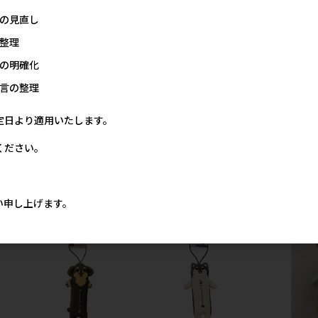
の見直し
整理
の明確化
言の整理
定日より適用いたします。
ください。
トフ
［キョーリン］メダカのエサ
［カメヤマ］おかわりごはん
［カワチ］
うきうきフレーク 20g
キャンドル (猫用)
クロネコ
00円
345円
680円
参考上代
参考上代
い申し上げます。