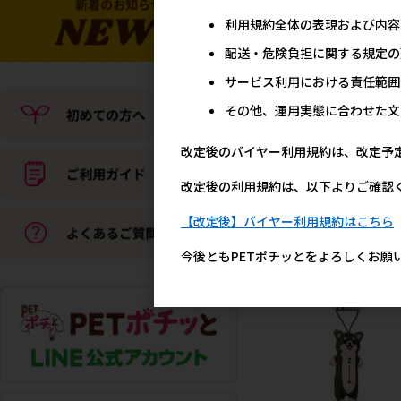
利用規約全体の表現および内容
配送・危険負担に関する規定の
サービス利用における責任範囲
その他、運用実態に合わせた文
改定後のバイヤー利用規約は、改定予
改定後の利用規約は、以下よりご確認
［東洋ケース］マグネッ
ッククリップ 01 ミケ
【改定後】バイヤー利用規約はこちら
1,0
参考上代
今後ともPETポチッとをよろしくお願