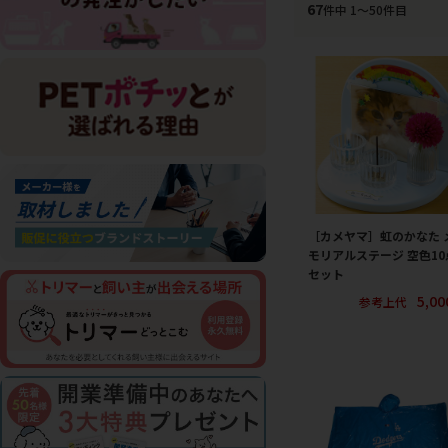
67
件中 1〜50件目
［カメヤマ］虹のかなた 
モリアルステージ 空色10
セット
5,0
参考上代