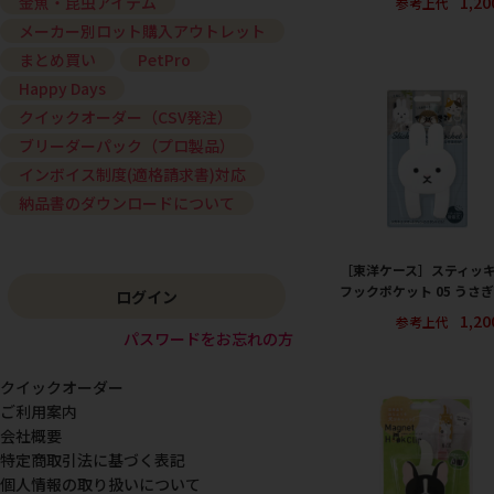
1,2
金魚・昆虫アイテム
参考上代
メーカー別ロット購入アウトレット
まとめ買い
PetPro
Happy Days
クイックオーダー（CSV発注）
ブリーダーパック（プロ製品）
インボイス制度(適格請求書)対応
納品書のダウンロードについて
［東洋ケース］スティッ
フックポケット 05 うさぎ
ログイン
1,2
参考上代
パスワードをお忘れの方
クイックオーダー
ご利用案内
会社概要
特定商取引法に基づく表記
個人情報の取り扱いについて