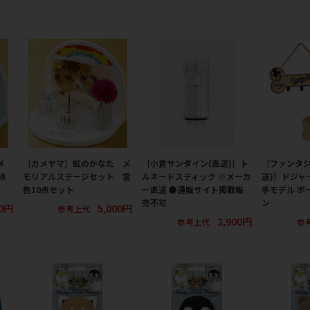
メ
［カメヤマ］虹のかなた メ
［小倉サンダイン(直送)］ト
［ファンタジ
点
モリアルステージセット 雲
ルネードスティック ※メーカ
送)］ドジャ
色10点セット
ー直送 ●通販サイト掲載販
手モデル ボ
売不可
ン
00円
5,000円
参考上代
2,900円
参考上代
参