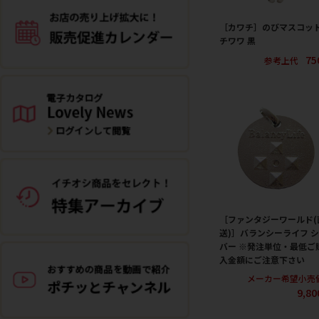
［カワチ］のびマスコッ
チワワ 黒
75
参考上代
［ファンタジーワールド(
送)］バランシーライフ 
バー ※発注単位・最低ご
入金額にご注意下さい
メーカー希望小売
9,8