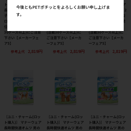
ト購入)］ マナーウェア
ト購入)］ マナーウェア
ト購入)］ マナーウェア
今後ともPETポチッとをよろしくお願い申し上げま
長時間快適オムツ 女の
女の子用 SSSSサイズ 2
男の子用 SSSSサイズ 2
す。
子用 SSサイズ 34枚 ※
種のデザインパック 42
種のデザインパック 52
ロット購入 ※発注単
枚入 ※ロット購入 ※発
枚入 ※ロット購入 ※発
位・最低発注数量(混載
注単位・最低発注数量
注単位・最低発注数量
30ケース以上)にご注意
(混載30ケース以上)に
(混載30ケース以上)に
下さい【メーカーフェ
ご注意下さい【メーカ
ご注意下さい【メーカ
ア5】
ーフェア5】
ーフェア5】
2,819円
2,819円
2,819円
参考上代
参考上代
参考上代
［ユニ・チャーム(ロッ
［ユニ・チャーム(ロッ
［ユニ・チャーム(ロッ
ト購入)］ マナーウェア
ト購入)］ マナーウェア
ト購入)］ マナーウェア
長時間快適オムツ 男の
長時間快適オムツ 男の
長時間快適オムツ 男の