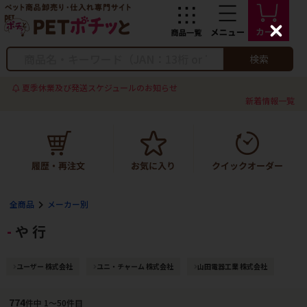
C
l
o
検索
s
e
夏季休業及び発送スケジュールのお知らせ
新着情報一覧
全商品
メーカー別
や 行
ユーザー 株式会社
ユニ・チャーム 株式会社
山田電器工業 株式会社
774
件中 1〜50件目