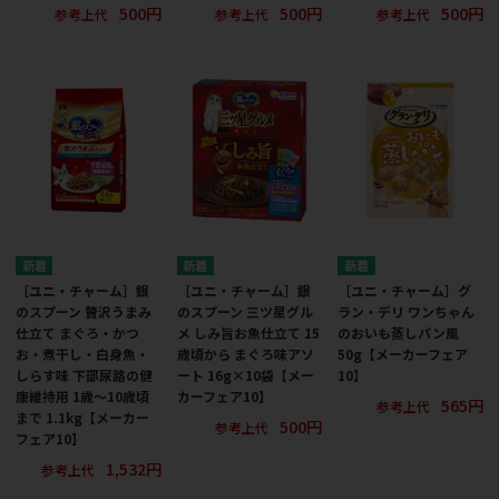
500円
500円
500円
参考上代
参考上代
参考上代
［ユニ・チャーム］銀
［ユニ・チャーム］銀
［ユニ・チャーム］グ
のスプーン 贅沢うまみ
のスプーン 三ツ星グル
ラン・デリ ワンちゃん
仕立て まぐろ・かつ
メ しみ旨お魚仕立て 15
のおいも蒸しパン風
お・煮干し・白身魚・
歳頃から まぐろ味アソ
50g【メーカーフェア
しらす味 下部尿路の健
ート 16g×10袋【メー
10】
康維持用 1歳～10歳頃
カーフェア10】
565円
参考上代
まで 1.1kg【メーカー
500円
参考上代
フェア10】
1,532円
参考上代