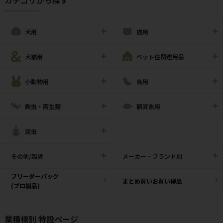
カテゴリから探す
犬用
猫用
犬猫用
ペット住関連用品
小動物用
鳥用
爬虫・両生類
観賞魚用
昆虫
その他/雑貨
メーカー・ブランド別
ブリーダーパック
まとめ買いお買い得品
(プロ製品)
業種様別 特設ページ