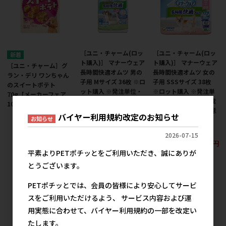
［ユニ・チャーム(ロッ
［ユニ・チャーム(ロッ
ト購入)］ マナーウェア
ト購入)］ マナーウェア
［ユニ・チャーム］グ
長時間快適オムツ 男の
長時間快適オムツ 女の
ラン・デリ ワンちゃん
子用 Mサイズ 36枚 ※ロ
子用 SSSサイズ 38枚
のスイートポテト
ット購入 ※発注単位・
※ロット購入 ※発注単
70g【メーカーフェア
最低発注数量(混載30ケ
位・最低発注数量(混載
10】
ース以上)にご注意下さ
30ケース以上)にご注意
バイヤー利用規約改定のお知らせ
565円
参考上代
お知らせ
い【メーカーフェア5】
下さい【メーカーフェ
ア5】
2,819円
参考上代
2026-07-15
2,819円
参考上代
平素よりPETポチッとをご利用いただき、誠にありが
とうございます。
PETポチッとでは、会員の皆様により安心してサービ
スをご利用いただけるよう、 サービス内容および運
用実態に合わせて、バイヤー利用規約の一部を改定い
たします。