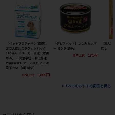
［ペットプロジャパン(直送)］
［デビフペット］ささみ＆レバ
［友人］
おさんぽ用エチケットパック
ー ミンチ 150g
80g
110枚入 ※メーカー直送（本州
272円
参考上代
のみ） ※発注単位・最低発注
数量(混載10ケース以上)にご注
意下さい 【8月特価】
1,800円
参考上代
すべてのおすすめ商品を見る