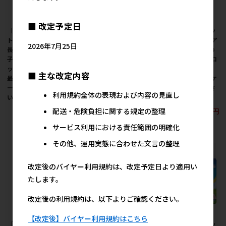
■ 改定予定日
［ユニ・チャーム(ロッ
［ユニ・チャーム(ロッ
［ユニ・チャーム(ロッ
ト購入)］ マナーウェア
ト購入)］ マナーウェア
ト購入)］ マナーウェア
2026年7月25日
長時間快適オムツ 女の
長時間快適オムツ 女の
長時間快適オムツ 女の
子用 Lサイズ 28枚 ※ロ
子用 Mサイズ 30枚 ※ロ
子用 Sサイズ 32枚 ※ロ
ット購入 ※発注単位・
ット購入 ※発注単位・
ット購入 ※発注単位・
■ 主な改定内容
最低発注数量(混載30ケ
最低発注数量(混載30ケ
最低発注数量(混載30ケ
ース以上)にご注意下さ
ース以上)にご注意下さ
ース以上)にご注意下さ
利用規約全体の表現および内容の見直し
い【メーカーフェア5】
い【メーカーフェア5】
い【メーカーフェア5】
2,819円
2,819円
2,819円
配送・危険負担に関する規定の整理
参考上代
参考上代
参考上代
サービス利用における責任範囲の明確化
その他、運用実態に合わせた文言の整理
改定後のバイヤー利用規約は、改定予定日より適用い
たします。
改定後の利用規約は、以下よりご確認ください。
【改定後】バイヤー利用規約はこちら
［ユニ・チャーム(ロッ
［ユニ・チャーム(ロッ
［ユニ・チャーム(ロッ