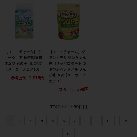
［ユニ・チャーム］マ
［ユニ・チャーム］グ
ナーウェア 長時間快適
ラン・デリ ワンちゃん
オムツ 男の子用L 34枚
専用サッポロポテト つ
【メーカーフェア10】
ぶつぶベジタブル りん
ご味 20g【メーカーフ
2,819円
参考上代
ェア10】
399円
参考上代
774
件中 1〜50件目
1
2
3
4
5
6
7
8
9
10
...
15
16