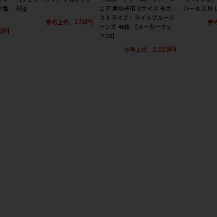
ク型
65g
ェア 男の子用 Sサイズ モカ
ハーネス M 
ストライプ・ライトブルージ
178円
参考上代
参
ーンズ 46枚 【メーカーフェ
00円
ア10】
2,819円
参考上代