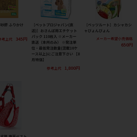
砂肝 ふりかけ
［ペットプロジャパン(直
［ペッツルート］カシャカシ
送)］おさんぽ用エチケット
ャびょんびょん
パック 110枚入 ※メーカー
345円
メーカー希望小売価格
参考上代
直送（本州のみ） ※発注単
650円
位・最低発注数量(混載10ケ
ース以上)にご注意下さい 【8
月特価】
1,800円
参考上代
犬雅 唐草ベスト