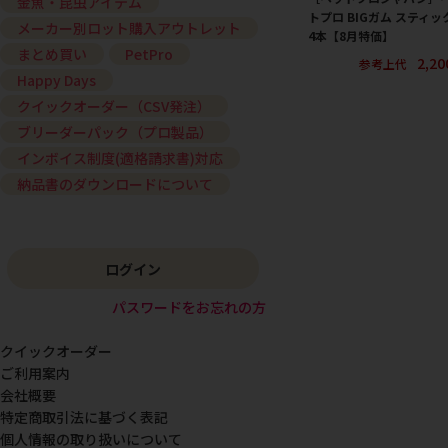
金魚・昆虫アイテム
トプロ BIGガム スティッ
メーカー別ロット購入アウトレット
4本【8月特価】
まとめ買い
PetPro
2,2
参考上代
Happy Days
クイックオーダー（CSV発注）
ブリーダーパック（プロ製品）
インボイス制度(適格請求書)対応
納品書のダウンロードについて
ログイン
パスワードをお忘れの方
クイックオーダー
ご利用案内
会社概要
特定商取引法に基づく表記
個人情報の取り扱いについて