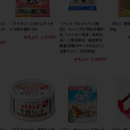
おさ
［ライオン］LION ニオイを
［ペットプロジャパン(直
［友人］新鮮
10
とる紙の猫砂 10L
送)］ペットプロ 固まる猫砂
80g
8L ※メーカー直送（本州の
1,379円
参考上代
み） ※発注単位・最低発注
00円
数量(混載10ケース以上)にご
注意下さい 【8月特価】
1,480円
参考上代
ペッ
［デビフペット］牛肉ミンチ
［ユニ・チャーム］マナーウ
［ペティオ］