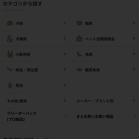
カテゴリから探す
犬用
猫用
犬猫用
ペット住関連用品
小動物用
鳥用
爬虫・両生類
観賞魚用
昆虫
その他/雑貨
メーカー・ブランド別
ブリーダーパック
まとめ買いお買い得品
(プロ製品)