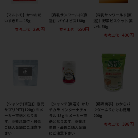
［マルトモ］かつおだ
［森乳サンワールド(直
［森乳サンワールド(直
いすきミニ 15g
送)］バイオビス160g
送)］野菜ビスケット 紫
いも 50g
290円
650円
参考上代
参考上代
400円
参考上代
［シャンテ(直送)］復元
［シャンテ(直送)］かむ
［藤沢商事］おからパ
サプリPET(120g) ※メ
チカラ インターナチュ
ウダーふりかけお徳用
ーカー直送となりま
ラル 15g ※メーカー直
200g
す。※発注単位・最低
送となります。※発注
398円
参考上代
ご購入金額にご注意下
単位・最低ご購入金額
さい
にご注意下さい