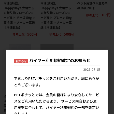
冷凍(直送)］
冷凍(直送)］
ペット用食べる生野菜
HappyDays 大地から
HappyDays 大地から
のタネ 200g
の贈り物フローズンヨ
の贈り物フローズンヨ
317円
参考上代
ーグルト チーズ 50g ※
ーグルト プレーン 50g
要冷凍 ※メーカー直送
※要冷凍 ※メーカー直
【冷凍食品】
送【冷凍食品】
500円
500円
参考上代
参考上代
バイヤー利用規約改定のお知らせ
お知らせ
2026-07-15
平素よりPETポチッとをご利用いただき、誠にありが
とうございます。
［エースプロダクツ(直
［アスク］海鮮かにか
PETポチッとでは、会員の皆様により安心してサービ
送)］First ミルクのご
ま 200g
スをご利用いただけるよう、 サービス内容および運
ほうびふりかけ 55g ※
1,512円
参考上代
最低ご購入金額にご注
用実態に合わせて、バイヤー利用規約の一部を改定い
意下さい
たします。