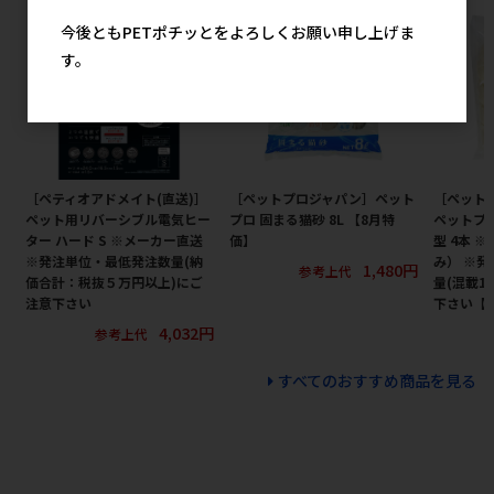
今後ともPETポチッとをよろしくお願い申し上げま
す。
［ペティオアドメイト(直送)］
［ペットプロジャパン］ペット
［ペット
ペット用リバーシブル電気ヒー
プロ 固まる猫砂 8L 【8月特
ペットプロ
ター ハード S ※メーカー直送
価】
型 4本 
※発注単位・最低発注数量(納
み） ※
1,480円
参考上代
価合計：税抜５万円以上)にご
量(混載1
注意下さい
下さい【
4,032円
参考上代
すべてのおすすめ商品を見る