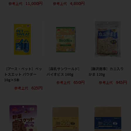
11,000円
4,800円
参考上代
参考上代
［アース・ペット］ペッ
［森乳サンワールド］
［藤沢商事］カニ入り
トスエット パウダー
バイオビス 160g
かま 120g
10g×5本
650円
945円
参考上代
参考上代
625円
参考上代