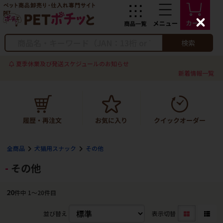
C
l
o
検索
s
e
夏季休業及び発送スケジュールのお知らせ
新着情報一覧
全商品
犬猫用スナック
その他
その他
20
件中 1〜20件目
並び替え
表示切替