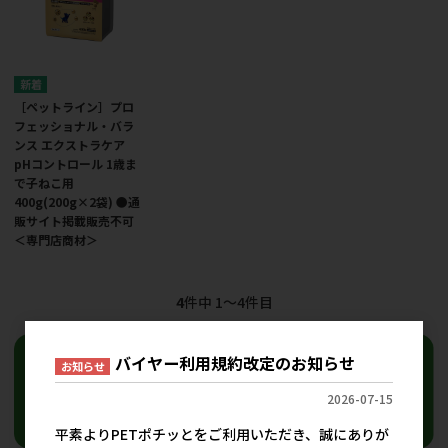
［ペットライン］プロ
フェッショナル・バラ
ンス エクストラケア
pHコントロール 1歳ま
で子ねこ用
400g(200g×2袋) ●通
販サイト掲載販売不可
＜専門店商材＞
4
件中 1〜4件目
バイヤー利用規約改定のお知らせ
お知らせ
2026-07-15
平素よりPETポチッとをご利用いただき、誠にありが