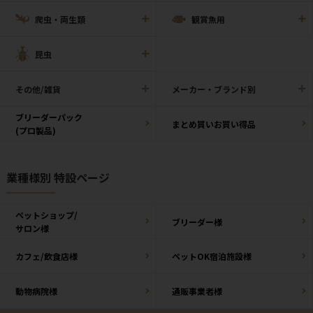
爬虫・両生類
観賞魚用
昆虫
その他/雑貨
メーカー・ブランド別
ブリーダーパック
まとめ買いお買い得品
(プロ製品)
業種様別 特設ページ
ペットショップ/
ブリーダー様
サロン様
カフェ/飲食店様
ペットOK宿泊施設様
動物病院様
通販事業者様