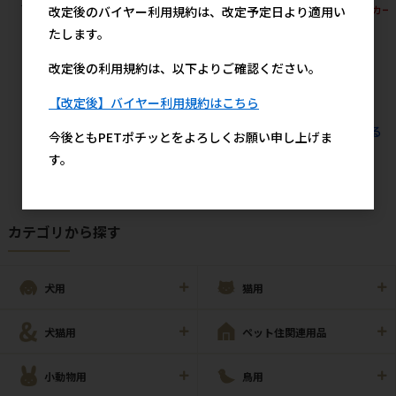
ス（600枚入）
サイズ モカストライプ・ライ
メーカー
改定後のバイヤー利用規約は、改定予定日より適用い
トブルージーンズ 46枚 ※ロッ
20,600円
参考上代
たします。
ト購入 ※発注単位・最低発注
数量(混載30ケース以上)にご注
改定後の利用規約は、以下よりご確認ください。
意下さい【メーカーフェア5】
2,819円
参考上代
【改定後】バイヤー利用規約はこちら
すべてのおすすめ商品を見る
今後ともPETポチッとをよろしくお願い申し上げま
す。
カテゴリから探す
犬用
猫用
犬猫用
ペット住関連用品
小動物用
鳥用