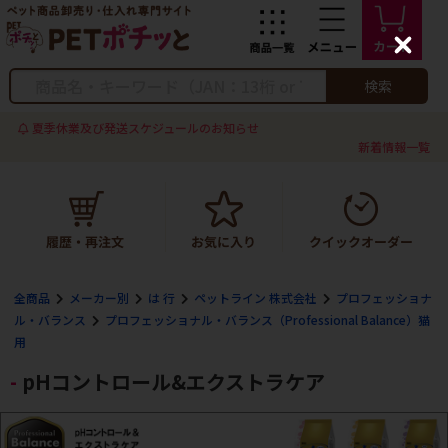
C
l
o
検索
s
e
夏季休業及び発送スケジュールのお知らせ
新着情報一覧
全商品
メーカー別
は 行
ペットライン 株式会社
プロフェッショナ
ル・バランス
プロフェッショナル・バランス（Professional Balance）猫
用
pHコントロール&エクストラケア