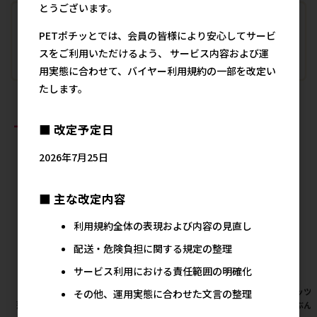
とうございます。
PETポチッとでは、会員の皆様により安心してサービ
スをご利用いただけるよう、 サービス内容および運
用実態に合わせて、バイヤー利用規約の一部を改定い
たします。
おすすめ商品
■ 改定予定日
2026年7月25日
■ 主な改定内容
利用規約全体の表現および内容の見直し
配送・危険負担に関する規定の整理
サービス利用における責任範囲の明確化
［ペットプロジャパン］業務用
［ユニ・チャーム(ロット購
［ペッツ
その他、運用実態に合わせた文言の整理
薄型ペットシーツ ワイド 1ケー
入)］マナーウェア 男の子用 S
ぶんぶん 