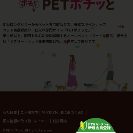
定番ロングセラーからペット専門商品まで、豊富なラインナップ。
ペット商品卸売り・仕入れ専門サイト「PETポチッと」
半世紀以上、関西を中心に全国展開するオールペット（フード＆用品）総合会
社「ラブリー・ペット商事株式会社」が運営しております。
会社概要
|
ご利用案内
|
特定商取引法に基づく表記
|
個人情報の取り扱いについて
|
利用規約
© PETポチッと All Rights Reserved.