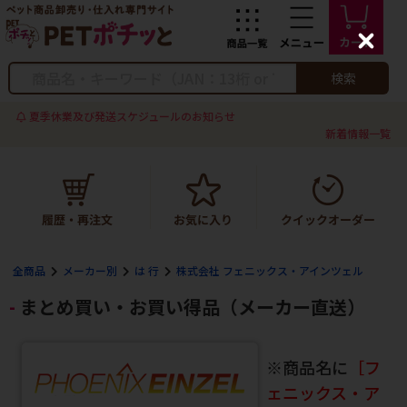
C
l
o
検索
s
e
夏季休業及び発送スケジュールのお知らせ
新着情報一覧
全商品
メーカー別
は 行
株式会社 フェニックス・アインツェル
まとめ買い・お買い得品（メーカー直送）
※商品名に
［フ
ェニックス・ア