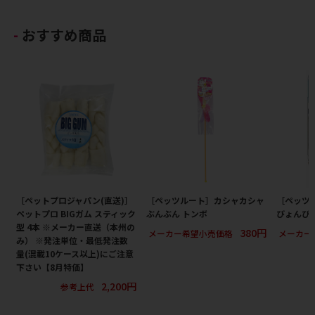
おすすめ商品
［ペットプロジャパン(直送)］
［ペッツルート］カシャカシャ
［ペッツ
ペットプロ BIGガム スティック
ぶんぶん トンボ
びょんび
型 4本 ※メーカー直送（本州の
380円
メーカー希望小売価格
メーカー
み） ※発注単位・最低発注数
量(混載10ケース以上)にご注意
下さい【8月特価】
2,200円
参考上代