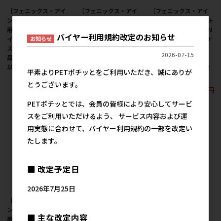
［フェニックス・アイ
［フェニックス・アイ
［フェニックス・アイ
ンツェル(直送)］ペット
ンツェル(直送)］ペット
ンツェル(直送)］ペット
用ウンチ処理袋 防臭ポ
用ウンチ処理袋 防臭ポ
用ウンチ処理袋 GREEN
バイヤー利用規約改定のお知らせ
イ太くん 100枚／1ケー
イ太くん 20枚／1ケー
ポイ太くん 200枚／1ケ
お知らせ
ス(24点) ※発注単位・
ス(100点) ※発注単位・
ース(12点) ※発注単
2026-07-15
最低発注数量(1ケース
最低発注数量(1ケース
位・最低発注数量(1ケ
以上)にご注意下さい
以上)にご注意下さい
ース以上)にご注意下さ
平素よりPETポチッとをご利用いただき、誠にありが
い
2,400円
534円
参考上代
参考上代
とうございます。
2,667円
参考上代
PETポチッとでは、会員の皆様により安心してサービ
スをご利用いただけるよう、 サービス内容および運
用実態に合わせて、バイヤー利用規約の一部を改定い
たします。
■ 改定予定日
2026年7月25日
［フェニックス・アイ
［フェニックス・アイ
ンツェル(直送)］ペット
ンツェル(直送)］ペット
■ 主な改定内容
用ウンチ処理袋 GREEN
用ウンチ処理袋 GREEN