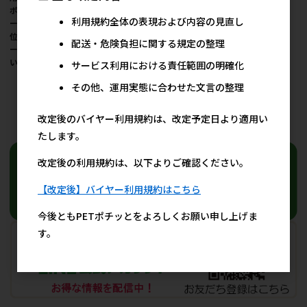
ポイ太くん 100枚／1ケ
ポイ太くん 20枚／1ケ
利用規約全体の表現および内容の見直し
ース(24点) ※発注単
ース(100点) ※発注単
位・最低発注数量(1ケ
位・最低発注数量(1ケ
配送・危険負担に関する規定の整理
ース以上)にご注意下さ
ース以上)にご注意下さ
い
い
サービス利用における責任範囲の明確化
1,445円
324円
参考上代
参考上代
その他、運用実態に合わせた文言の整理
改定後のバイヤー利用規約は、改定予定日より適用い
17
件中 1〜17件目
たします。
改定後の利用規約は、以下よりご確認ください。
【改定後】バイヤー利用規約はこちら
今後ともPETポチッとをよろしくお願い申し上げま
す。