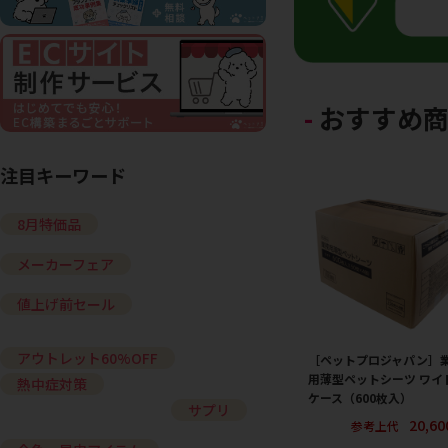
おすすめ
注目キーワード
8月特価品
メーカーフェア
値上げ前セール
アウトレット60%OFF
［ペットプロジャパン］
用薄型ペットシーツ ワイド
熱中症対策
ケース（600枚入）
サプリ
20,6
参考上代