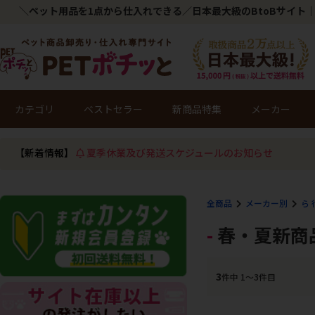
＼ペット用品を1点から仕入れできる／日本最大級のBtoBサイト｜
カテゴリ
ベストセラー
新商品特集
メーカー
【新着情報】
夏季休業及び発送スケジュールのお知らせ
全商品
メーカー別
ら 
春・夏新商
3
件中 1〜3件目