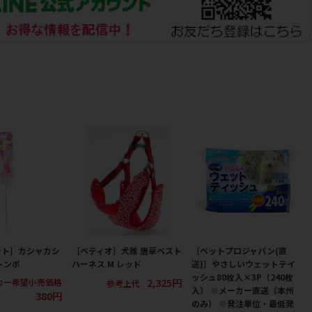
ート］カシャカシ
［ペティオ］犬雅 唐草ベスト
［ペットプロジャパン(直
トンボ
ハーネス M レッド
送)］やさしいウェットテイ
ッシュ80枚入×3P（240枚
2,325円
カー希望小売価格
参考上代
入） ※メーカー直送（本州
380円
のみ） ※発注単位・最低発