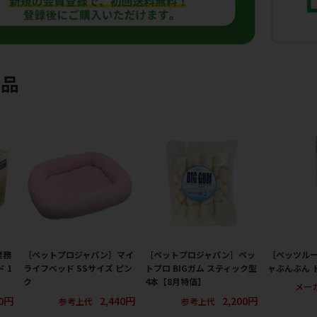
商品
業務
［ペットプロジャパン］マイ
［ペットプロジャパン］ペッ
［ペッツル
 1
ライフベッド SSサイズ ピン
トプロ BIGガム スティック型
ャぶんぶん 
ク
4本【8月特価】
メー
00円
2,440円
2,200円
参考上代
参考上代