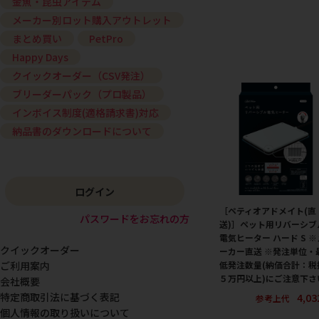
金魚・昆虫アイテム
メーカー別ロット購入アウトレット
まとめ買い
PetPro
Happy Days
クイックオーダー（CSV発注）
ブリーダーパック（プロ製品）
インボイス制度(適格請求書)対応
納品書のダウンロードについて
ログイン
［ペティオアドメイト(直
パスワードをお忘れの方
送)］ペット用リバーシブ
電気ヒーター ハード S ※
クイックオーダー
ーカー直送 ※発注単位・
低発注数量(納価合計：税
ご利用案内
５万円以上)にご注意下さ
会社概要
4,0
特定商取引法に基づく表記
参考上代
個人情報の取り扱いについて