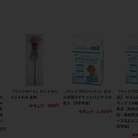
［ペッツルート］カシャカシ
［ペットプロジャパン］おさ
［ペットプロ
ル
ャじゃれる 金魚
んぽ用エチケットパック 110
送)］おさん
メ
枚入 【8月特価】
パック 110
380円
参考上代
最
直送（本州の
1,800円
参考上代
抜
位・最低発注
い
ース以上)に
月特価】
32円
参