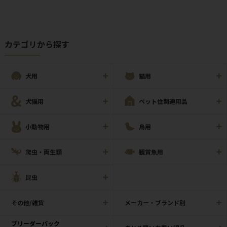
カテゴリから探す
犬用
猫用
犬猫用
ペット住関連用品
小動物用
鳥用
爬虫・両生類
観賞魚用
昆虫
その他/雑貨
メーカー・ブランド別
ブリーダーパック