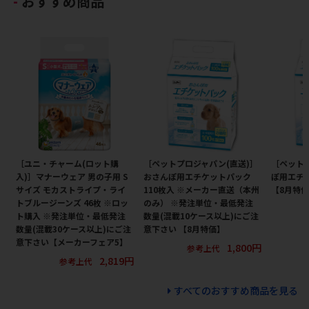
おすすめ商品
［ユニ・チャーム(ロット購
［ペットプロジャパン(直送)］
［ペット
入)］マナーウェア 男の子用 S
おさんぽ用エチケットパック
ぽ用エチケ
サイズ モカストライプ・ライ
110枚入 ※メーカー直送（本州
【8月特
トブルージーンズ 46枚 ※ロッ
のみ） ※発注単位・最低発注
ト購入 ※発注単位・最低発注
数量(混載10ケース以上)にご注
数量(混載30ケース以上)にご注
意下さい 【8月特価】
意下さい【メーカーフェア5】
1,800円
参考上代
2,819円
参考上代
すべてのおすすめ商品を見る