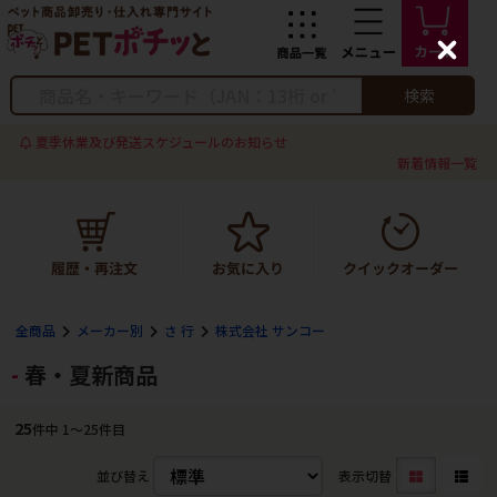
C
l
o
検索
s
e
夏季休業及び発送スケジュールのお知らせ
新着情報一覧
全商品
メーカー別
さ 行
株式会社 サンコー
春・夏新商品
25
件中 1〜25件目
並び替え
表示切替