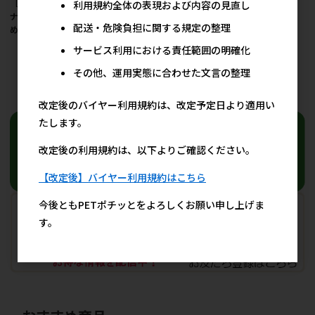
［サンコー］吸着コー
利用規約全体の表現および内容の見直し
ナーにも貼れる猫のつ
配送・危険負担に関する規定の整理
めとぎ 段ボール
1,600円
サービス利用における責任範囲の明確化
参考上代
その他、運用実態に合わせた文言の整理
25
件中 1〜25件目
改定後のバイヤー利用規約は、改定予定日より適用い
たします。
改定後の利用規約は、以下よりご確認ください。
【改定後】バイヤー利用規約はこちら
今後ともPETポチッとをよろしくお願い申し上げま
す。