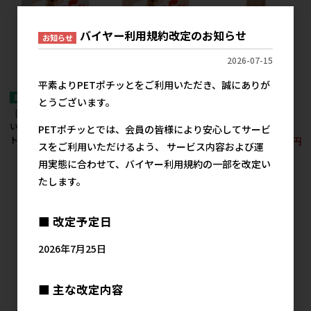
バイヤー利用規約改定のお知らせ
お知らせ
2026-07-15
平素よりPETポチッとをご利用いただき、誠にありが
［サンコー］おくだけ
とうございます。
吸着キャリー用マット
［サンコー］このコ想
［サンコー］このコ想
ブラウン
いのタイルマット ライ
いのタイルマット ベー
PETポチッとでは、会員の皆様により安心してサービ
934円
トグレー 9枚入
ジュ 9枚入
参考上代
スをご利用いただけるよう、 サービス内容および運
4,000円
4,000円
参考上代
参考上代
用実態に合わせて、バイヤー利用規約の一部を改定い
たします。
■ 改定予定日
2026年7月25日
■ 主な改定内容