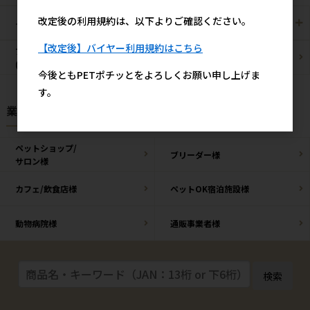
改定後の利用規約は、以下よりご確認ください。
その他/雑貨
メーカー・ブランド別
【改定後】バイヤー利用規約はこちら
ブリーダーパック
まとめ買いお買い得品
(プロ製品)
今後ともPETポチッとをよろしくお願い申し上げま
す。
業種様別 特設ページ
ペットショップ/
ブリーダー様
サロン様
カフェ/飲食店様
ペットOK宿泊施設様
動物病院様
通販事業者様
検索