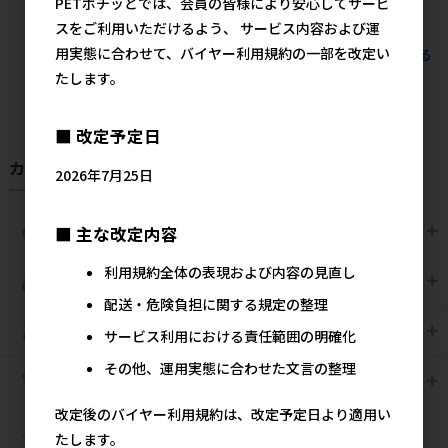
PETポチッとでは、会員の皆様により安心してサービ
スをご利用いただけるよう、 サービス内容および運
用実態に合わせて、バイヤー利用規約の一部を改定い
すべてのおすすめ商品を見る
たします。
■ 改定予定日
カテゴリから探す
2026年7月25日
■ 主な改定内容
犬用
猫用
利用規約全体の表現および内容の見直し
犬猫用
ペット住関連用品
配送・危険負担に関する規定の整理
小動物用
鳥用
サービス利用における責任範囲の明確化
その他、運用実態に合わせた文言の整理
爬虫・両生類
観賞魚用
改定後のバイヤー利用規約は、改定予定日より適用い
昆虫
たします。