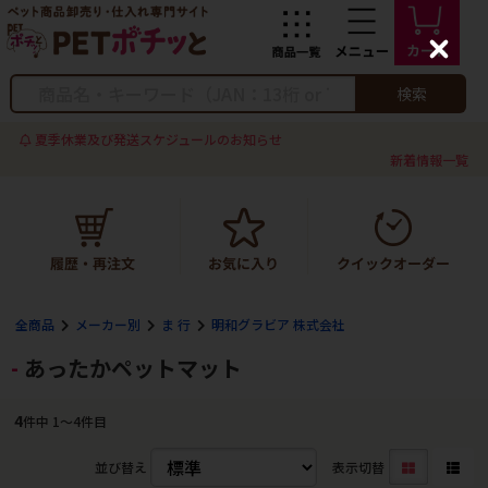
C
l
o
検索
s
e
夏季休業及び発送スケジュールのお知らせ
新着情報一覧
全商品
メーカー別
ま 行
明和グラビア 株式会社
あったかペットマット
4
件中 1〜4件目
並び替え
表示切替