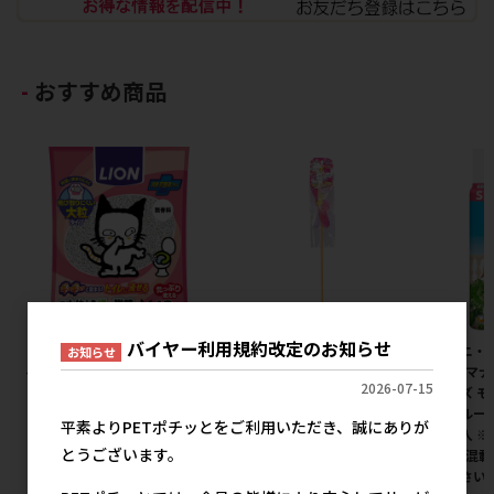
おすすめ商品
バイヤー利用規約改定のお知らせ
［ライオン］LION ニオイをと
［ペッツルート］カシャカシャ
［ユニ・
お知らせ
る紙の猫砂 10L
ぶんぶん トンボ
入)］マナ
2026-07-15
サイズ 
1,379円
380円
参考上代
メーカー希望小売価格
トブルージ
平素よりPETポチッとをご利用いただき、誠にありが
ト購入 
とうございます。
数量(混載
意下さい