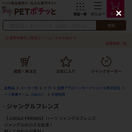
C
l
o
検索
s
e
夏季休業及び発送スケジュールのお知らせ
新着情報一覧
全商品
メーカー別
さ 行
住商アグロインターナショナル株式会社 ハ
ーツ事業チーム（Hartz）
犬用玩具
ジャングルフレンズ
【JUNGLE FRIENDS】ハーツ ジャングルフレンズ
ジャングルの小さな友達！
軽くてやわらか素材！