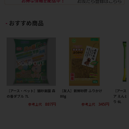
おすすめ商品
［アース・ペット］猫砂楽園 森
［友人］新鮮砂肝 ふりかけ
［アース
の香ダブル 7L
80g
ア えんど
り 6L
887円
345円
参考上代
参考上代