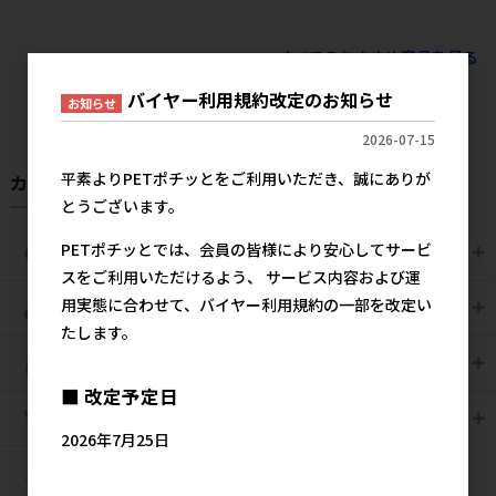
すべてのおすすめ商品を見る
バイヤー利用規約改定のお知らせ
お知らせ
2026-07-15
平素よりPETポチッとをご利用いただき、誠にありが
カテゴリから探す
とうございます。
PETポチッとでは、会員の皆様により安心してサービ
犬用
猫用
スをご利用いただけるよう、 サービス内容および運
用実態に合わせて、バイヤー利用規約の一部を改定い
犬猫用
ペット住関連用品
たします。
小動物用
鳥用
■ 改定予定日
爬虫・両生類
観賞魚用
2026年7月25日
昆虫