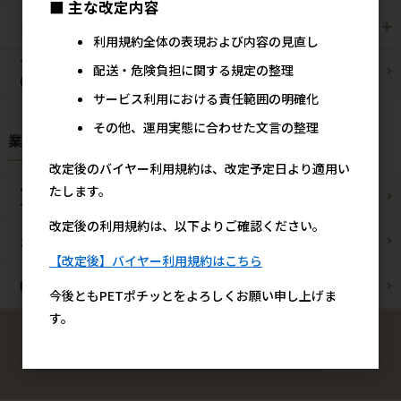
■ 主な改定内容
その他/雑貨
メーカー・ブランド別
利用規約全体の表現および内容の見直し
ブリーダーパック
配送・危険負担に関する規定の整理
まとめ買いお買い得品
(プロ製品)
サービス利用における責任範囲の明確化
その他、運用実態に合わせた文言の整理
業種様別 特設ページ
改定後のバイヤー利用規約は、改定予定日より適用い
ペットショップ/
たします。
ブリーダー様
サロン様
改定後の利用規約は、以下よりご確認ください。
カフェ/飲食店様
ペットOK宿泊施設様
【改定後】バイヤー利用規約はこちら
動物病院様
通販事業者様
今後ともPETポチッとをよろしくお願い申し上げま
す。
検索