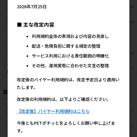
2026年7月25日
小動物用
鳥用
爬虫・両生類
観賞魚用
■ 主な改定内容
利用規約全体の表現および内容の見直し
昆虫
配送・危険負担に関する規定の整理
その他/雑貨
メーカー・ブランド別
サービス利用における責任範囲の明確化
その他、運用実態に合わせた文言の整理
ブリーダーパック
まとめ買いお買い得品
(プロ製品)
改定後のバイヤー利用規約は、改定予定日より適用い
たします。
業種様別 特設ページ
改定後の利用規約は、以下よりご確認ください。
ペットショップ/
【改定後】バイヤー利用規約はこちら
ブリーダー様
サロン様
今後ともPETポチッとをよろしくお願い申し上げま
カフェ/飲食店様
ペットOK宿泊施設様
す。