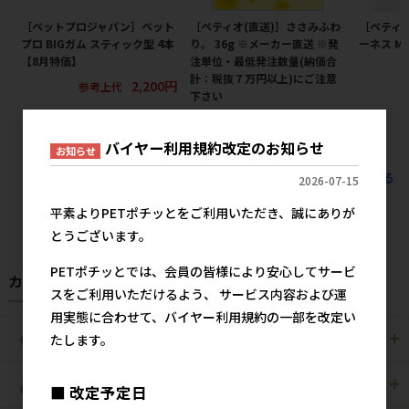
［ペットプロジャパン］ペット
［ペティオ(直送)］ささみふわ
［ペティ
プロ BIGガム スティック型 4本
り。 36g ※メーカー直送 ※発
ーネス M
【8月特価】
注単位・最低発注数量(納価合
計：税抜７万円以上)にご注意
2,200円
参考上代
下さい
367円
参考上代
バイヤー利用規約改定のお知らせ
お知らせ
すべてのおすすめ商品を見る
2026-07-15
平素よりPETポチッとをご利用いただき、誠にありが
とうございます。
PETポチッとでは、会員の皆様により安心してサービ
カテゴリから探す
スをご利用いただけるよう、 サービス内容および運
用実態に合わせて、バイヤー利用規約の一部を改定い
たします。
犬用
猫用
犬猫用
ペット住関連用品
■ 改定予定日