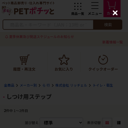
C
l
o
検索
s
e
夏季休業及び発送スケジュールのお知らせ
新着情報一覧
全商品
メーカー別
ら 行
株式会社 リッチェル
トイレ・衛生
しつけ用ステップ
2
件中 1〜2件目
並び替え
表示切替