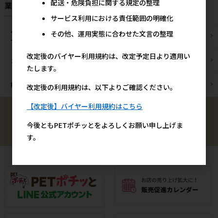
配送・危険負担に関する規定の整理
業種様別 特設ページ
サービス利用における責任範囲の明確化
ペットショップ/
その他、運用実態に合わせた文言の整理
ブリーダー様
サロン様
改定後のバイヤー利用規約は、改定予定日より適用い
カフェ/飲食店様
ペットOK宿泊施設様
たします。
動物病院様
通販事業者様
改定後の利用規約は、以下よりご確認ください。
【改定後】バイヤー利用規約はこちら
検索
今後ともPETポチッとをよろしくお願い申し上げま
す。