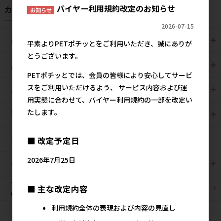
バイヤー利用規約改定のお知らせ
カテゴリから探す
お知らせ
2026-07-15
犬用
猫用
平素よりPETポチッとをご利用いただき、誠にありが
とうございます。
犬猫用
ペット住関連用品
PETポチッとでは、会員の皆様により安心してサービ
スをご利用いただけるよう、 サービス内容および運
小動物用
鳥用
用実態に合わせて、バイヤー利用規約の一部を改定い
たします。
爬虫・両生類
観賞魚用
■ 改定予定日
昆虫
2026年7月25日
その他/雑貨
メーカー・ブランド別
ブリーダーパック
■ 主な改定内容
まとめ買いお買い得品
(プロ製品)
利用規約全体の表現および内容の見直し