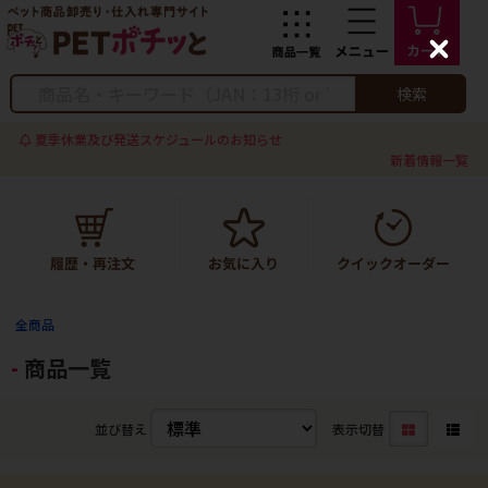
C
l
o
検索
s
e
夏季休業及び発送スケジュールのお知らせ
新着情報一覧
全商品
商品一覧
並び替え
表示切替