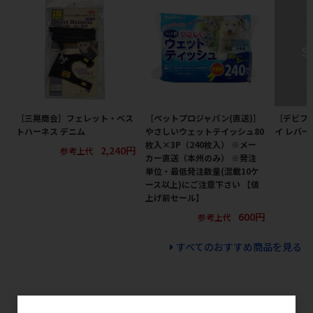
［三晃商会］フェレット・ベス
［ペットプロジャパン(直送)］
［デビフ
トハーネス デニム
やさしいウェットテイッシュ80
イ レバー
枚入×3P（240枚入） ※メー
2,240円
参考上代
カー直送（本州のみ） ※発注
単位・最低発注数量(混載10ケ
ース以上)にご注意下さい 【値
上げ前セール】
600円
参考上代
すべてのおすすめ商品を見る