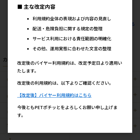
1,480円
参考上代
■ 主な改定内容
利用規約全体の表現および内容の見直し
すべてのおすすめ商品を見る
配送・危険負担に関する規定の整理
サービス利用における責任範囲の明確化
その他、運用実態に合わせた文言の整理
カテゴリから探す
改定後のバイヤー利用規約は、改定予定日より適用い
たします。
犬用
猫用
改定後の利用規約は、以下よりご確認ください。
【改定後】バイヤー利用規約はこちら
犬猫用
ペット住関連用品
今後ともPETポチッとをよろしくお願い申し上げま
小動物用
鳥用
す。
爬虫・両生類
観賞魚用