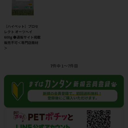
［ハイペット］プロセ
レクト オーツヘイ
600g ●通販サイト掲載
販売不可＜専門店商材
＞
7
件中 1〜7件目