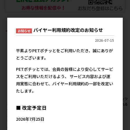
おすすめ商品
バイヤー利用規約改定のお知らせ
お知らせ
2026-07-15
平素よりPETポチッとをご利用いただき、誠にありが
とうございます。
PETポチッとでは、会員の皆様により安心してサービ
スをご利用いただけるよう、 サービス内容および運
用実態に合わせて、バイヤー利用規約の一部を改定い
たします。
［ペットプロジャパン(直送)］
［ペティオ］犬雅 唐草ベストハ
［ペッツ
ペットプロ 固まる猫砂 8L ※メ
ーネス M レッド
じゃれる 
■ 改定予定日
ーカー直送（本州のみ） ※発
2,325円
参考上代
注単位・最低発注数量(混載10
2026年7月25日
ケース以上)にご注意下さい 【8
月特価】