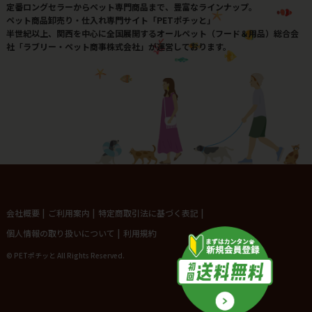
定番ロングセラーからペット専門商品まで、豊富なラインナップ。
ペット商品卸売り・仕入れ専門サイト「PETポチッと」
半世紀以上、関西を中心に全国展開するオールペット（フード＆用品）総合会
社「ラブリー・ペット商事株式会社」が運営しております。
会社概要
|
ご利用案内
|
特定商取引法に基づく表記
|
個人情報の取り扱いについて
|
利用規約
© PETポチッと All Rights Reserved.