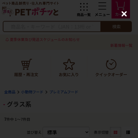
C
l
o
検索
s
e
夏季休業及び発送スケジュールのお知らせ
新着情報一覧
全商品
小動物フード
プレミアムフード
グラス系
7
件中 1〜7件目
並び替え
表示切替