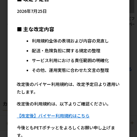
2026年7月25日
［ペティオ］犬雅 唐草ベストハ
［ペットプロジャパン］やさし
［デビフ
ーネス M レッド
いウェットテイッシュ80枚入
イ レバー
■ 主な改定内容
×3P（240枚入） 【値上げ前
2,325円
参考上代
セール】
利用規約全体の表現および内容の見直し
600円
参考上代
配送・危険負担に関する規定の整理
サービス利用における責任範囲の明確化
すべてのおすすめ商品を見る
その他、運用実態に合わせた文言の整理
改定後のバイヤー利用規約は、改定予定日より適用い
たします。
カテゴリから探す
改定後の利用規約は、以下よりご確認ください。
【改定後】バイヤー利用規約はこちら
犬用
猫用
今後ともPETポチッとをよろしくお願い申し上げま
す。