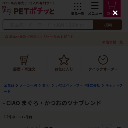
C
l
o
検索
s
e
夏季休業及び発送スケジュールのお知らせ
新着情報一覧
全商品
メーカー別
あ 行
いなばペットフード株式会社
キャットフ
ード
CIAO まぐろ・かつおのツナブレンド
12
件中 1〜12件目