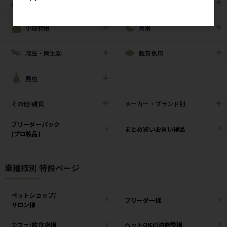
犬猫用
ペット住関連用品
小動物用
鳥用
爬虫・両生類
観賞魚用
昆虫
その他/雑貨
メーカー・ブランド別
ブリーダーパック
まとめ買いお買い得品
(プロ製品)
業種様別 特設ページ
ペットショップ/
ブリーダー様
サロン様
カフェ/飲食店様
ペットOK宿泊施設様