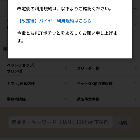
改定後の利用規約は、以下よりご確認ください。
その他/雑貨
メーカー・ブランド別
【改定後】バイヤー利用規約はこちら
ブリーダーパック
まとめ買いお買い得品
(プロ製品)
今後ともPETポチッとをよろしくお願い申し上げま
す。
業種様別 特設ページ
ペットショップ/
ブリーダー様
サロン様
カフェ/飲食店様
ペットOK宿泊施設様
動物病院様
通販事業者様
検索