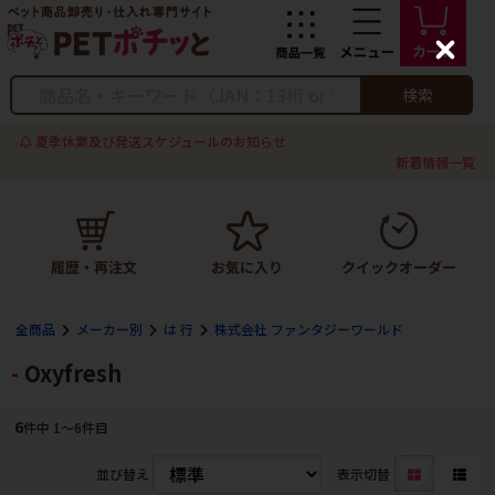
C
l
o
検索
s
e
夏季休業及び発送スケジュールのお知らせ
新着情報一覧
全商品
メーカー別
は 行
株式会社 ファンタジーワールド
Oxyfresh
6
件中 1〜6件目
並び替え
表示切替