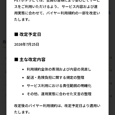
600円
参考上代
スをご利用いただけるよう、 サービス内容および運
すべてのおすすめ商品を見る
用実態に合わせて、バイヤー利用規約の一部を改定い
たします。
■ 改定予定日
カテゴリから探す
2026年7月25日
犬用
猫用
■ 主な改定内容
利用規約全体の表現および内容の見直し
犬猫用
ペット住関連用品
配送・危険負担に関する規定の整理
小動物用
鳥用
サービス利用における責任範囲の明確化
その他、運用実態に合わせた文言の整理
爬虫・両生類
観賞魚用
改定後のバイヤー利用規約は、改定予定日より適用い
昆虫
たします。