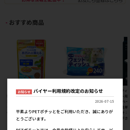
おすすめ商品
バイヤー利用規約改定のお知らせ
［ジェックス(直送：小動物・
［ペットプロジャパン(直送)］
［ペティオ
お知らせ
観賞魚)］メダカ元気 プロバイ
やさしいウェットテイッシュ80
ペット用
2026-07-15
オフードクリア 130g ※メーカ
枚入×3P（240枚入） ※メー
ター ハー
ー直送となります。※発注単
カー直送（本州のみ） ※発注
※発注単
平素よりPETポチッとをご利用いただき、誠にありが
位・最低ご購入金額にご注意下
単位・最低発注数量(混載10ケ
価合計：
さい
ース以上)にご注意下さい 【値
注意下さ
とうございます。
上げ前セール】
590円
参考上代
PETポチッとでは、会員の皆様により安心してサービ