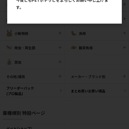
犬用
猫用
す。
犬猫用
ペット住関連用品
小動物用
鳥用
爬虫・両生類
観賞魚用
昆虫
その他/雑貨
メーカー・ブランド別
ブリーダーパック
まとめ買いお買い得品
(プロ製品)
業種様別 特設ページ
ペットショップ/