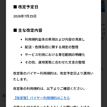
■ 改定予定日
2026年7月25日
［ペットプロジャパン］業務用
［ペティオ］猫小町ソフトハー
［ペット
薄型ペットシーツ ワイド 1ケー
ネスリード まり S レッド
いウェッ
■ 主な改定内容
ス（600枚入）
×3P（2
2,125円
参考上代
セール】
利用規約全体の表現および内容の見直し
20,600円
参考上代
配送・危険負担に関する規定の整理
サービス利用における責任範囲の明確化
その他、運用実態に合わせた文言の整理
すべてのおすすめ商品を見る
改定後のバイヤー利用規約は、改定予定日より適用い
たします。
改定後の利用規約は、以下よりご確認ください。
カテゴリから探す
【改定後】バイヤー利用規約はこちら
今後ともPETポチッとをよろしくお願い申し上げま