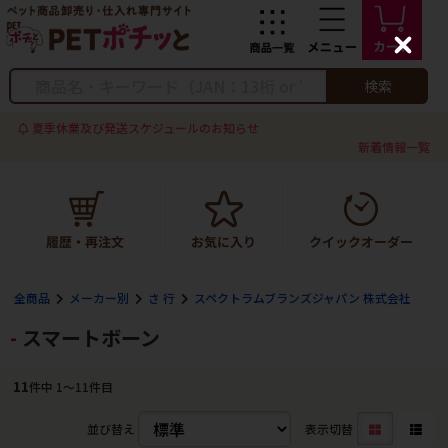
C
l
o
検索
s
e
夏季休業及び発送スケジュールのお知らせ
新着情報一覧
全商品
メーカー別
さ 行
スペクトラムブランズジャパン 株式会社
スマートボーン
11
件中 1〜11件目
並び替え
表示切替