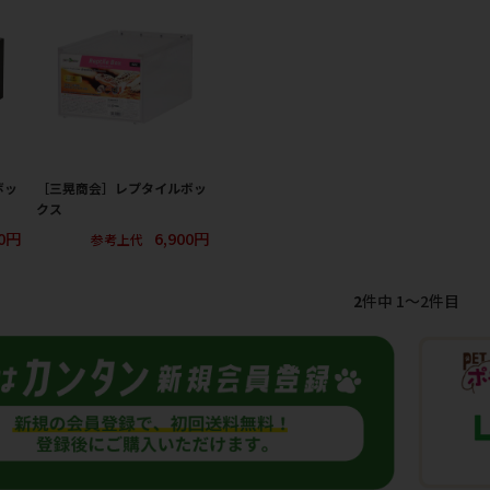
ボッ
［三晃商会］レプタイルボッ
クス
00円
6,900円
参考上代
2
件中 1〜2件目