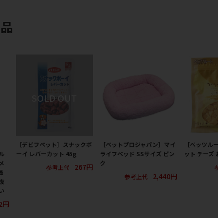
商品
［デビフペット］スナックボ
［ペットプロジャパン］マイ
［ペッツル
ル
ーイ レバーカット 45g
ライフベッド SSサイズ ピン
ット チーズ 
メ
ク
267円
参考上代
最
2,440円
参考上代
抜
い
32円