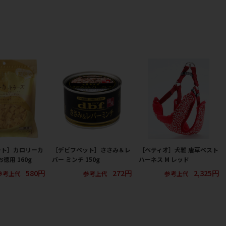
ート］カロリーカ
［デビフペット］ささみ＆レ
［ペティオ］犬雅 唐草ベスト
お徳用 160g
バー ミンチ 150g
ハーネス M レッド
580円
272円
2,325円
参考上代
参考上代
参考上代