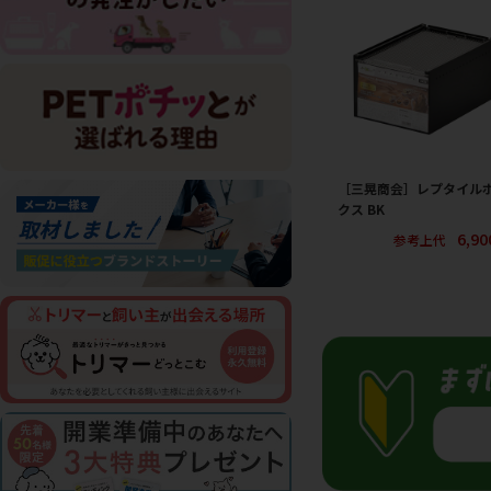
［三晃商会］レプタイル
クス BK
6,9
参考上代