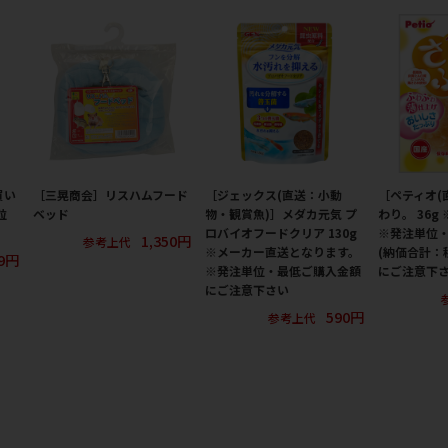
買い
［三晃商会］リスハムフード
［ジェックス(直送：小動
［ペティオ(
粒
ベッド
物・観賞魚)］メダカ元気 プ
わり。 36g
ロバイオフードクリア 130g
※発注単位
1,350円
参考上代
※メーカー直送となります。
(納価合計：
9円
※発注単位・最低ご購入金額
にご注意下
にご注意下さい
590円
参考上代