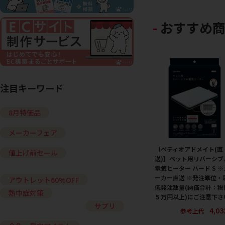
おすすめ
注目キーワード
8月特価品
メーカーフェア
［ペティオアドメイト(直
値上げ前セール
送)］ペット用リバーシブ
電気ヒーター ハード S ※
ーカー直送 ※発注単位・
アウトレット60%OFF
低発注数量(納価合計：税
熱中症対策
５万円以上)にご注意下さ
サプリ
4,0
参考上代