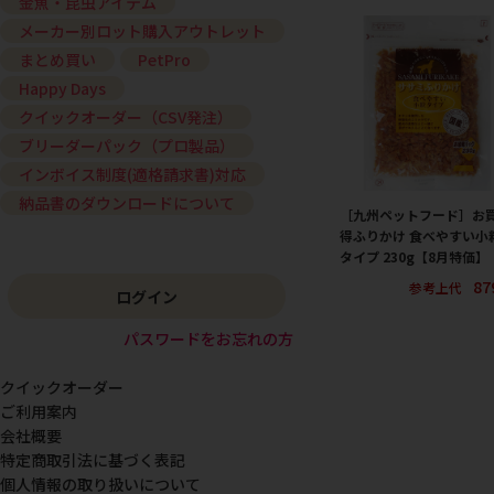
金魚・昆虫アイテム
メーカー別ロット購入アウトレット
まとめ買い
PetPro
Happy Days
クイックオーダー（CSV発注）
ブリーダーパック（プロ製品）
インボイス制度(適格請求書)対応
納品書のダウンロードについて
［九州ペットフード］お
得ふりかけ 食べやすい小
タイプ 230g【8月特価】
87
参考上代
ログイン
パスワードをお忘れの方
クイックオーダー
ご利用案内
会社概要
特定商取引法に基づく表記
個人情報の取り扱いについて