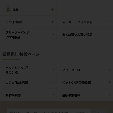
昆虫
その他/雑貨
メーカー・ブランド別
ブリーダーパック
まとめ買いお買い得品
(プロ製品)
業種様別 特設ページ
ペットショップ/
ブリーダー様
サロン様
カフェ/飲食店様
ペットOK宿泊施設様
動物病院様
通販事業者様