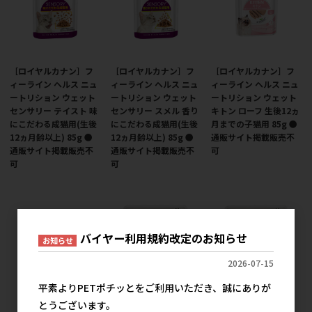
［ロイヤルカナン］フ
［ロイヤルカナン］フ
［ロイヤルカナン］フ
ィーライン ヘルス ニュ
ィーライン ヘルス ニュ
ィーライン ヘルス ニュ
ートリション ウェット
ートリション ウェット
ートリション ウェット
センサリー テイスト 味
センサリー スメル 香り
キトン ローフ 生後12ヵ
にこだわる成猫用(生後
にこだわる成猫用(生後
月までの子猫用 85g ●
12ヵ月齢以上) 85g ●
12ヵ月齢以上) 85g ●
通販サイト掲載販売不
通販サイト掲載販売不
通販サイト掲載販売不
可
可
可
バイヤー利用規約改定のお知らせ
お知らせ
2026-07-15
平素よりPETポチッとをご利用いただき、誠にありが
とうございます。