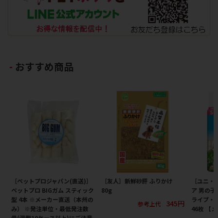
おすすめ商品
［ペットプロジャパン(直送)］
［友人］新鮮砂肝 ふりかけ
［ユニ・
ペットプロ BIGガム スティック
80g
ア 男の子
型 4本 ※メーカー直送（本州の
ライプ・
345円
参考上代
み） ※発注単位・最低発注数
46枚 【
量(混載10ケース以上)にご注意