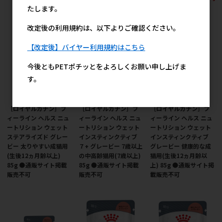
たします。
改定後の利用規約は、以下よりご確認ください。
【改定後】バイヤー利用規約はこちら
今後ともPETポチッとをよろしくお願い申し上げま
す。
［ロイヤルカナン］フ
［ロイヤルカナン］フ
［ロイヤルカナン］フ
ィーライン ヘルス ニュ
ィーライン ヘルス ニュ
ィーライン ヘルス ニュ
ートリション ウェット
ートリション ウェット
ートリション ウェット
ステアライズド グレー
インスティンクティブ
インスティンクティブ
ビー 太りやすい成猫用
７+ グレービー 7歳以上
グレービー 健康的な成
(生後12ヵ月齢以上)
の中高齢猫用(7歳以上)
猫用(生後12ヵ月齢以
85g ●通販サイト掲載
85g ●通販サイト掲載
上) 85g ●通販サイト掲
販売不可
販売不可
載販売不可