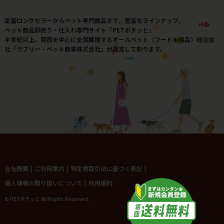
定番ロングセラーからペット専門商品まで、豊富なラインナップ。
ペット商品卸売り・仕入れ専門サイト「PETポチッと」
半世紀以上、関西を中心に全国展開するオールペット（フード＆用品）総合会
社「ラブリー・ペット商事株式会社」が運営しております。
会社概要
|
ご利用案内
|
特定商取引法に基づく表記
|
個人情報の取り扱いについて
|
利用規約
© PETポチッと All Rights Reserved.