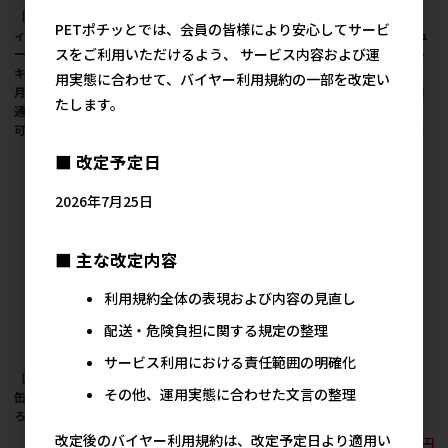
［ロイヤルカナン］フ
［ロイヤルカナン］フ
［ロイヤルカナン］フ
PETポチッとでは、会員の皆様により安心してサービ
ィーライン ヘルス ニュ
ィーライン ヘルス ニュ
ィーライン ヘルス ニュ
スをご利用いただけるよう、 サービス内容および運
ートリション ウェット
ートリション ウェット
ートリション ウェット
キトン ゼリー 生後12ヵ
インスティンクティブ
インスティンクティブ
用実態に合わせて、バイヤー利用規約の一部を改定い
月までの子猫用 85g ●
ゼリー 健康的な成猫用
ローフ 健康的な成猫用
たします。
通販サイト掲載販売不
(生後12ヵ月齢以上)
(生後12ヵ月齢以上)
可
85g ●通販サイト掲載
85g ●通販サイト掲載
販売不可
販売不可
■ 改定予定日
2026年7月25日
■ 主な改定内容
利用規約全体の表現および内容の見直し
配送・危険負担に関する規定の整理
サービス利用における責任範囲の明確化
［アイシア］国産健康
［アイシア］国産健康
［アイシア］国産健康
その他、運用実態に合わせた文言の整理
缶パウチ水分補給まぐ
缶パウチ水分補給まぐ
缶パウチ水分補給まぐ
ろフレーク 40g
ろムース 40g
ろペースト 40g
改定後のバイヤー利用規約は、改定予定日より適用い
157円
157円
157円
参考上代
参考上代
参考上代