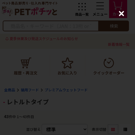
C
l
o
検索
s
e
夏季休業及び発送スケジュールのお知らせ
新着情報一覧
全商品
猫用フード
プレミアムウェットフード
レトルトタイプ
43
件中 1〜43件目
並び替え
表示切替