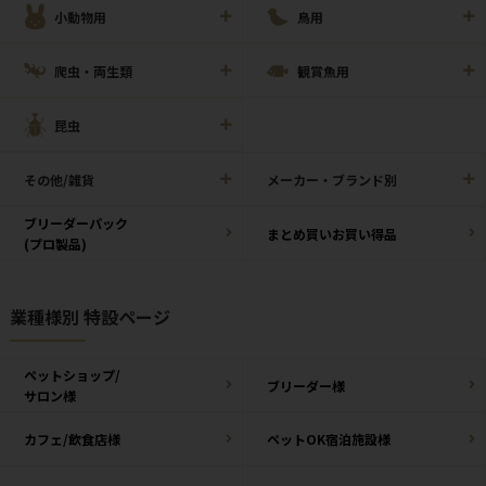
小動物用
鳥用
爬虫・両生類
観賞魚用
昆虫
その他/雑貨
メーカー・ブランド別
ブリーダーパック
まとめ買いお買い得品
(プロ製品)
業種様別 特設ページ
ペットショップ/
ブリーダー様
サロン様
カフェ/飲食店様
ペットOK宿泊施設様