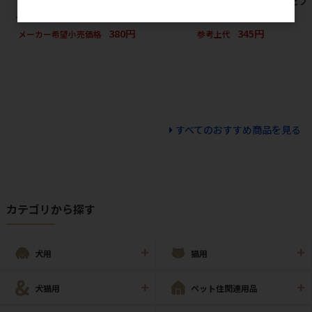
［ペッツルート］カシャカシャ
［友人］新鮮砂肝 ふりかけ
［デビフ
ぶんぶん トンボ
80g
65g
380円
345円
メーカー希望小売価格
参考上代
すべてのおすすめ商品を見る
カテゴリから探す
犬用
猫用
犬猫用
ペット住関連用品