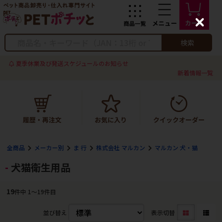
C
l
o
検索
s
e
夏季休業及び発送スケジュールのお知らせ
新着情報一覧
全商品
メーカー別
ま 行
株式会社 マルカン
マルカン 犬・猫
犬猫衛生用品
19
件中 1〜19件目
並び替え
表示切替