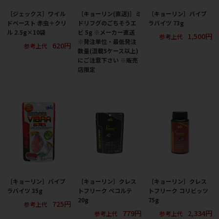
［ジェックス］ワイル
［キョーリン(直送)］ミ
［キョーリン］バイブ
ドペースト 赤虫＋クリ
ドリフグのごちそうエ
ラバイツ 73g
ル 2.5g×10袋
ビ 5g ※メーカー直送
1,500円
参考上代
※発注単位・最低発注
620円
参考上代
数量(混載5ケース以上)
にご注意下さい ※販売
店限定
［キョーリン］バイブ
［キョーリン］クレス
［キョーリン］クレス
ラバイツ 35g
トフリーク ペコルテ
トフリーク コリビッツ
20g
75g
725円
参考上代
779円
2,334円
参考上代
参考上代