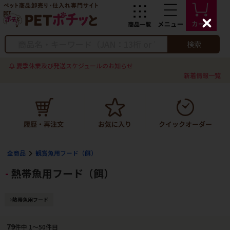
C
l
o
検索
s
e
夏季休業及び発送スケジュールのお知らせ
新着情報一覧
全商品
観賞魚用フード（餌）
熱帯魚用フード（餌）
熱帯魚用フード
79
件中 1〜50件目