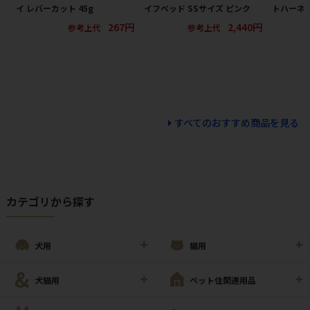
イ レバーカット 45g
イフベッド SSサイズ ピンク
トハーネス
267円
2,440円
参考上代
参考上代
すべてのおすすめ商品を見る
カテゴリから探す
犬用
猫用
犬猫用
ペット住関連用品