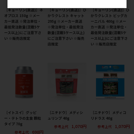
［キョーリン(直送)］ネ
［キョーリン(直送)］ひ
［キョーリン(直送)］ひ
オプロス 150g ※メー
かりクレスト キャット
かりクレスト ビッグカ
カー直送 ※発注単位・
295g ※メーカー直送
ーニバル 400g ※メー
最低発注数量(混載5ケ
※発注単位・最低発注
カー直送 ※発注単位・
ース以上)にご注意下さ
数量(混載5ケース以上)
最低発注数量(混載5ケ
い ※販売店限定
にご注意下さい ※販売
ース以上)にご注意下さ
店限定
い ※販売店限定
［イトスイ］グッピ
［ニチドウ］メディシ
［ニチドウ］メディコ
ー・テトラの主食 顆粒
ュリンプ 40g
リドラス 40g
タイプ 70g
1,070円
1,070円
参考上代
参考上代
698円
参考上代