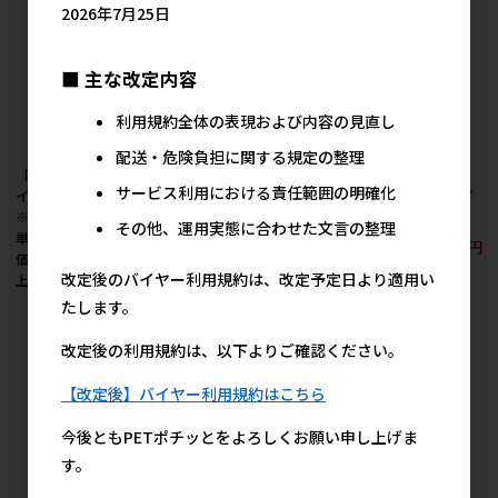
2026年7月25日
■ 主な改定内容
利用規約全体の表現および内容の見直し
配送・危険負担に関する規定の整理
［ニチドウ(直送)］ブラ
［キョーリン］クレス
［キョーリン］クレス
サービス利用における責任範囲の明確化
インシュリンプ 425g
トフリーク コリビッツ
トフリーク バイオバイ
※メーカー直送 ※発注
20g
ツ 20g
その他、運用実態に合わせた文言の整理
単位・最低発注数量(納
779円
779円
参考上代
参考上代
価合計：税抜２万円以
改定後のバイヤー利用規約は、改定予定日より適用い
上)にご注意下さい
たします。
改定後の利用規約は、以下よりご確認ください。
【改定後】バイヤー利用規約はこちら
今後ともPETポチッとをよろしくお願い申し上げま
す。