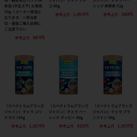
赤虫 (半生エサ) お徳用
コ 80g
シック 熱帯魚 52g
50g ※メーカー直送と
1,057円
390円
参考上代
参考上代
なります。※発注単
位・最低ご購入金額に
ご注意下さい
867円
参考上代
［スペクトラムブランズ
［スペクトラムブランズ
［スペクトラムブランズ
ジャパン］テトラ コリ
ジャパン］テトラ ベー
ジャパン］テトラ プラ
ドラス 100g
シック グッピー 60g
ンクトン 90g
1,057円
425円
1,057円
参考上代
参考上代
参考上代