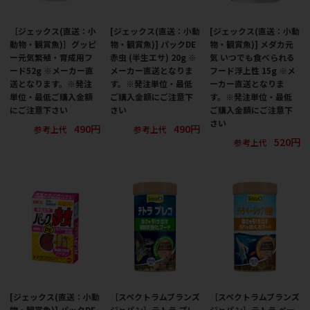
［ジェックス(直送：小
[ジェックス(直送：小動
[ジェックス(直送：小動
動物・観賞魚)］グッピ
物・観賞魚)] パックDE
物・観賞魚)] メダカ元
ー元気繁殖・育成用フ
赤虫 (半生エサ) 20g ※
気 いつでも食べられる
ード52g ※メーカー直
メーカー直送となりま
フード浮上性 15g ※メ
送となります。※発注
す。※発注単位・最低
ーカー直送となりま
単位・最低ご購入金額
ご購入金額にご注意下
す。※発注単位・最低
にご注意下さい
さい
ご購入金額にご注意下
さい
490円
490円
参考上代
参考上代
520円
参考上代
[ジェックス(直送：小動
［スペクトラムブランズ
［スペクトラムブランズ
物・観賞魚)] パックDE
ジャパン］テトラ プレ
ジャパン］テトラ ベー