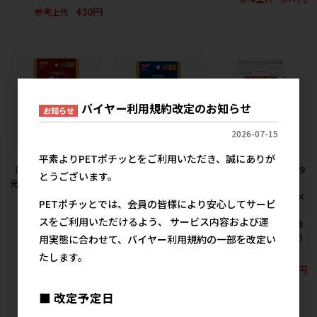
430円
参考上代
バイヤー利用規約改定のお知らせ
お知らせ
2026-07-15
平素よりPETポチッとをご利用いただき、誠にありが
［ジェックス］メダカ
［ジェックス］メダカ
［ニチドウ(直送)］高タ
とうございます。
元気 彩姫 成長用 100g
元気 彩姫 産卵･繁殖用
ンパク育成フード ハ
40g
イ・グロウSS 2kg ※メ
957円
PETポチッとでは、会員の皆様により安心してサービ
参考上代
ーカー直送 ※発注単
530円
参考上代
スをご利用いただけるよう、 サービス内容および運
位・最低発注数量(納価
合計：税抜２万円以上)
用実態に合わせて、バイヤー利用規約の一部を改定い
にご注意下さい
たします。
9,667円
参考上代
■ 改定予定日