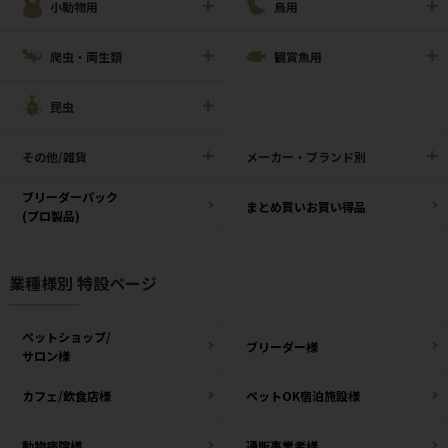
小動物用
鳥用
爬虫・両生類
観賞魚用
昆虫
その他/雑貨
メーカー・ブランド別
ブリーダーパック
まとめ買いお買い得品
(プロ製品)
業種様別 特設ページ
ペットショップ/
ブリーダー様
サロン様
カフェ/飲食店様
ペットOK宿泊施設様
動物病院様
通販事業者様