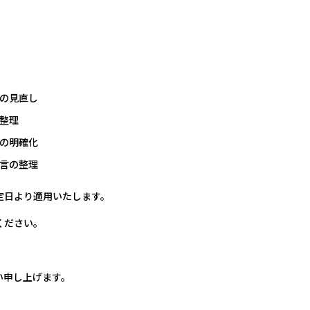
爬虫類・両生類用品
鑑賞魚用フード
まとめ買いお買い得品
メーカー・ブ
の見直し
整理
の明確化
検索
言の整理
定日より適用いたします。
ください。
PET ポチッと
い申し上げます。
よくあるご質問
について