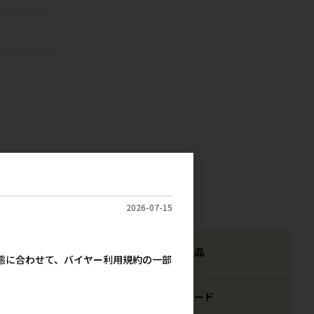
2026-07-15
犬猫用スナック
犬猫用品
実態に合わせて、バイヤー利用規約の一部
小動物用品
鳥用フード