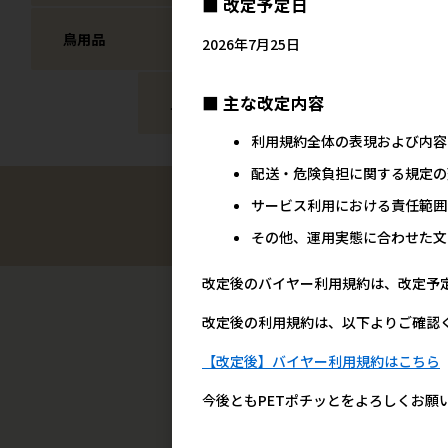
■ 改定予定日
鳥用品
爬虫・両生類フード
2026年7月25日
■ 主な改定内容
昆虫用品
その他
利用規約全体の表現および内容
配送・危険負担に関する規定の
サービス利用における責任範囲
その他、運用実態に合わせた文
改定後のバイヤー利用規約は、改定予
改定後の利用規約は、以下よりご確認
【改定後】バイヤー利用規約はこちら
今後ともPETポチッとをよろしくお願
配送・送料
ご利用について