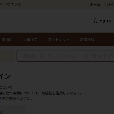
PETポチッと
ホーム
ガイ
業種別
大量注文
アウトレット
新着情報
イン
について
用の動作環境については、最新版を推奨しています。
ら
をご確認ください。
D