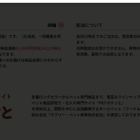
詳細
配送について
（税抜）です。（北海道、一部離島を除
当日15時までのご注文は、翌営業日
ます。
が納品価格
15,000円(税抜)以上の場合
日時指定はお受けできません。荷物の
なります。
来次第、最短での出荷となります。
島へのお届けは納品金額にかかわらず
です。
定番ロングセラーからペット専門商品まで、豊富なラインナッ
ペット商品卸売り・仕入れ専門サイト「PETポチッと」
半世紀以上、関西を中心に全国展開するオールペット（フード
総合会社「ラブリー・ペット商事株式会社」が運営しておりま