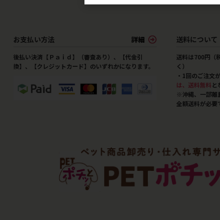
お支払い方法
詳細
送料について
後払い決済【Ｐａｉｄ】（審査あり）、【代金引
送料は700円
換】、【クレジットカード】のいずれかになります。
く）
・1回のご注文
は、送料無料
と
※沖縄、一部離
全額送料が必要