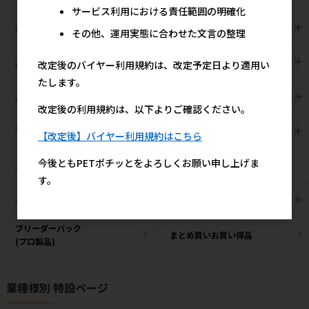
サービス利用における責任範囲の明確化
犬用
猫用
その他、運用実態に合わせた文言の整理
犬猫用
ペット住関連用品
改定後のバイヤー利用規約は、改定予定日より適用い
たします。
小動物用
鳥用
改定後の利用規約は、以下よりご確認ください。
爬虫・両生類
観賞魚用
【改定後】バイヤー利用規約はこちら
今後ともPETポチッとをよろしくお願い申し上げま
昆虫
す。
その他/雑貨
メーカー・ブランド別
ブリーダーパック
まとめ買いお買い得品
(プロ製品)
業種様別 特設ページ