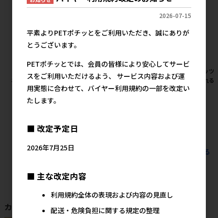
2026-07-15
平素よりPETポチッとをご利用いただき、誠にありが
とうございます。
PETポチッとでは、会員の皆様により安心してサービ
［ペティオ］猫小町ソフトハー
［ペティオアドメイト(直送)］
［ペッツ
スをご利用いただけるよう、 サービス内容および運
ネスリード まり S レッド
ペット用リバーシブル電気ヒー
じゃれる 
用実態に合わせて、バイヤー利用規約の一部を改定い
ター ハード M ※メーカー直送
2,125円
参考上代
※発注単位・最低発注数量(納
たします。
価合計：税抜５万円以上)にご
注意下さい
■ 改定予定日
5,045円
参考上代
2026年7月25日
すべてのおすすめ商品を見る
■ 主な改定内容
利用規約全体の表現および内容の見直し
カテゴリから探す
配送・危険負担に関する規定の整理