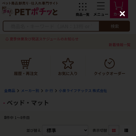
C
l
o
検索
s
e
夏季休業及び発送スケジュールのお知らせ
新着情報一覧
全商品
メーカー別
か 行
小泉ライフテックス 株式会社
ベッド・マット
8
件中 1〜8件目
並び替え
表示切替