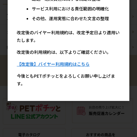
サービス利用における責任範囲の明確化
ペットショップ/
ブリーダー様
その他、運用実態に合わせた文言の整理
サロン様
改定後のバイヤー利用規約は、改定予定日より適用い
カフェ/飲食店様
ペットOK宿泊施設様
たします。
動物病院様
通販事業者様
改定後の利用規約は、以下よりご確認ください。
【改定後】バイヤー利用規約はこちら
検索
今後ともPETポチッとをよろしくお願い申し上げま
す。