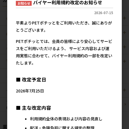
カテゴリから探す
バイヤー利用規約改定のお知らせ
お知らせ
2026-07-15
犬用
猫用
平素よりPETポチッとをご利用いただき、誠にありが
とうございます。
犬猫用
ペット住関連用品
PETポチッとでは、会員の皆様により安心してサービ
小動物用
鳥用
スをご利用いただけるよう、 サービス内容および運
用実態に合わせて、バイヤー利用規約の一部を改定い
爬虫・両生類
観賞魚用
たします。
昆虫
■ 改定予定日
その他/雑貨
メーカー・ブランド別
2026年7月25日
ブリーダーパック
まとめ買いお買い得品
■ 主な改定内容
(プロ製品)
利用規約全体の表現および内容の見直し
業種様別 特設ページ
配送・危険負担に関する規定の整理