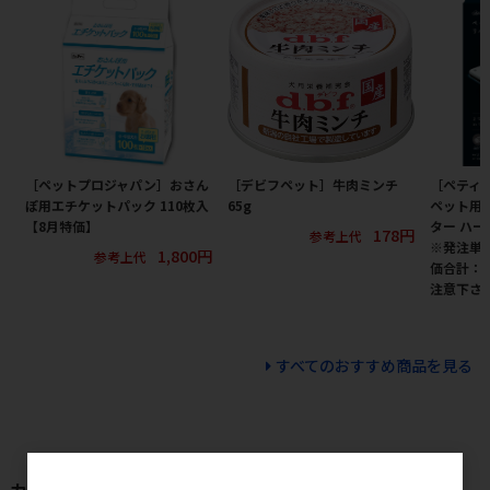
［ペットプロジャパン］おさん
［デビフペット］牛肉ミンチ
［ペティオ
ぽ用エチケットパック 110枚入
65g
ペット用
【8月特価】
ター ハー
178円
参考上代
※発注単
1,800円
参考上代
価合計：
注意下さ
すべてのおすすめ商品を見る