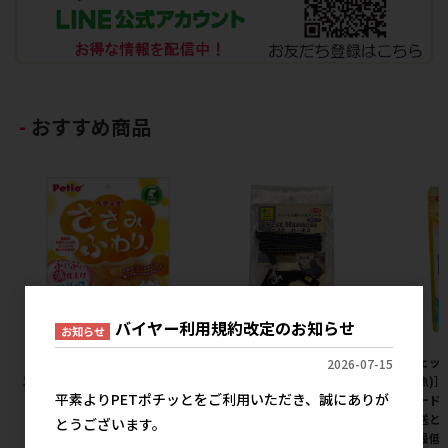
おすすめ商品
バイヤー利用規約改定のお知らせ
お知らせ
［ペティオ］ささみふわり。
［三晃商会］フェレット・ベス
［ジェッ
2026-07-15
36g
トハーネス デニム
観賞魚)］
平素よりPETポチッとをご利用いただき、誠にありが
オフードク
367円
2,240円
参考上代
参考上代
ー直送と
とうございます。
位・最低