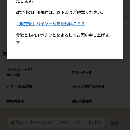
たします。
昆虫
改定後の利用規約は、以下よりご確認ください。
その他/雑貨
メーカー・ブランド別
【改定後】バイヤー利用規約はこちら
ブリーダーパック
まとめ買いお買い得品
(プロ製品)
今後ともPETポチッとをよろしくお願い申し上げま
す。
業種様別 特設ページ
ペットショップ/
ブリーダー様
サロン様
カフェ/飲食店様
ペットOK宿泊施設様
動物病院様
通販事業者様
検索