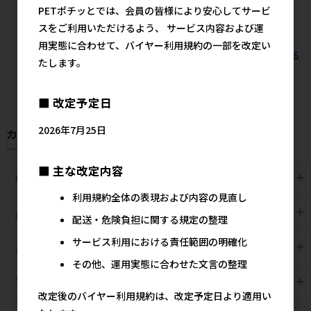
さい
PETポチッとでは、会員の皆様により安心してサービ
スをご利用いただけるよう、 サービス内容および運
用実態に合わせて、バイヤー利用規約の一部を改定い
すべてのおすすめ商品を見る
たします。
■ 改定予定日
2026年7月25日
カテゴリから探す
■ 主な改定内容
犬用
猫用
利用規約全体の表現および内容の見直し
犬猫用
ペット住関連用品
配送・危険負担に関する規定の整理
サービス利用における責任範囲の明確化
小動物用
鳥用
その他、運用実態に合わせた文言の整理
爬虫・両生類
観賞魚用
改定後のバイヤー利用規約は、改定予定日より適用い