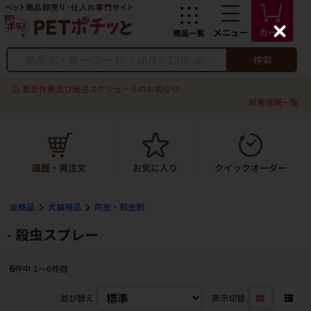
C
l
o
検索
s
e
夏季休業及び発送スケジュールのお知らせ
新着情報一覧
全商品
犬猫用品
防虫・殺虫剤
殺虫スプレー
6
件中 1〜6件目
並び替え
表示切替