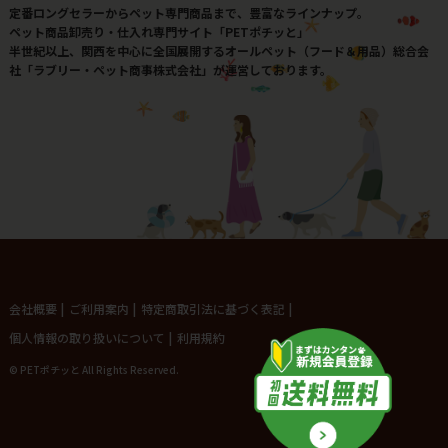
定番ロングセラーからペット専門商品まで、豊富なラインナップ。
ペット商品卸売り・仕入れ専門サイト「PETポチッと」
半世紀以上、関西を中心に全国展開するオールペット（フード＆用品）総合会
社「ラブリー・ペット商事株式会社」が運営しております。
会社概要
|
ご利用案内
|
特定商取引法に基づく表記
|
個人情報の取り扱いについて
|
利用規約
© PETポチッと All Rights Reserved.