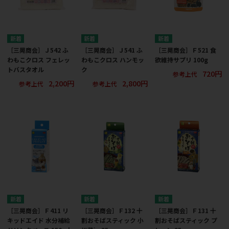
［三晃商会］Ｊ542 ふ
［三晃商会］Ｊ541 ふ
［三晃商会］Ｆ521 食
わもこクロス フェレッ
わもこクロス ハンモッ
欲維持サプリ 100g
トバスタオル
ク
720円
参考上代
2,200円
2,800円
参考上代
参考上代
［三晃商会］Ｆ411 リ
［三晃商会］Ｆ132 十
［三晃商会］Ｆ131 十
キッドエイド 水分補給
割おそばスティック 小
割おそばスティック プ