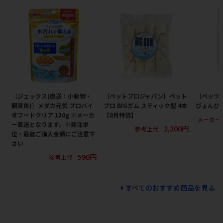
［ジェックス(直送：小動物・
［ペットプロジャパン］ペット
［ペッツ
観賞魚)］メダカ元気 プロバイ
プロ BIGガム スティック型 4本
びょんび
オフードクリア 130g ※メーカ
【8月特価】
メーカー
ー直送となります。※発注単
2,200円
参考上代
位・最低ご購入金額にご注意下
さい
590円
参考上代
すべてのおすすめ商品を見る