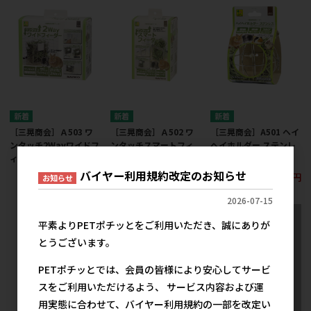
［三晃商会］Ａ503 ワ
［三晃商会］Ａ502 ワ
［三晃商会］A501 ヘイ
ンタッチ2Wayワイドフ
ンタッチスマートフィ
ヘイホルダー ステンレ
ィーダー
ーダー
ス
バイヤー利用規約改定のお知らせ
2,200円
2,050円
1,200円
参考上代
参考上代
参考上代
お知らせ
2026-07-15
平素よりPETポチッとをご利用いただき、誠にありが
とうございます。
PETポチッとでは、会員の皆様により安心してサービ
スをご利用いただけるよう、 サービス内容および運
用実態に合わせて、バイヤー利用規約の一部を改定い