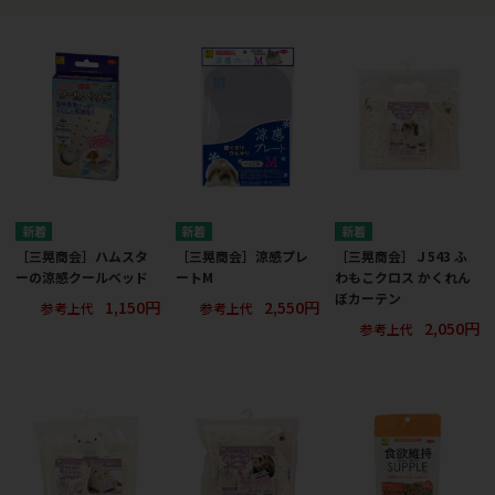
［三晃商会］ハムスタ
［三晃商会］涼感プレ
［三晃商会］Ｊ543 ふ
ーの涼感クールベッド
ートM
わもこクロス かくれん
ぼカーテン
1,150円
2,550円
参考上代
参考上代
2,050円
参考上代