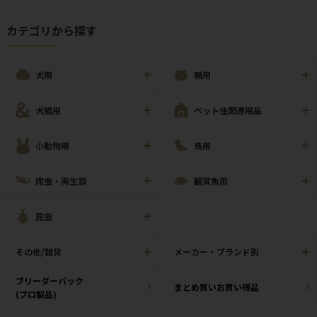
カテゴリから探す
犬用
猫用
犬猫用
ペット住関連用品
小動物用
鳥用
爬虫・両生類
観賞魚用
昆虫
その他/雑貨
メーカー・ブランド別
ブリーダーパック
まとめ買いお買い得品
(プロ製品)