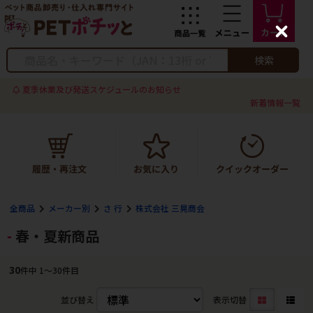
C
l
o
検索
s
e
夏季休業及び発送スケジュールのお知らせ
新着情報一覧
全商品
メーカー別
さ 行
株式会社 三晃商会
春・夏新商品
30
件中 1〜30件目
並び替え
表示切替