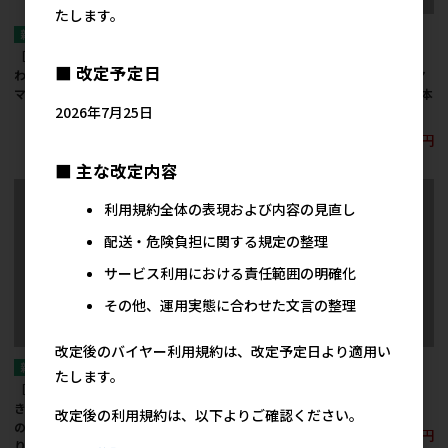
たします。
［三晃商会］Ｊ522 ふ
［三晃商会］Ｊ521 ふ
［三晃商会］Ｆ113 ま
■ 改定予定日
わもこクロス 足裏清潔
わもこクロス 足裏清潔
きまきロール パパイヤ
マット80
マット60
の葉×パイナップル 8本
2026年7月25日
入り
2,200円
1,700円
参考上代
参考上代
500円
参考上代
■ 主な改定内容
利用規約全体の表現および内容の見直し
配送・危険負担に関する規定の整理
サービス利用における責任範囲の明確化
その他、運用実態に合わせた文言の整理
改定後のバイヤー利用規約は、改定予定日より適用い
たします。
［三晃商会］Ｆ112 ま
［三晃商会］Ｆ111 ま
［三晃商会］フェレッ
きまきロール パパイヤ
きまきロール パパイヤ
ト・ビッグモック
改定後の利用規約は、以下よりご確認ください。
の葉×青パパイヤ 8本入
の葉×サトウキビ 8本入
2,900円
参考上代
り
り