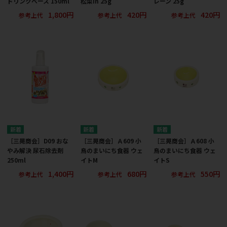
ドリンクベース 150ml
松菜in 25g
レーン 25g
1,800円
420円
420円
参考上代
参考上代
参考上代
［三晃商会］D09 おな
［三晃商会］Ａ609 小
［三晃商会］Ａ608 小
やみ解決 尿石除去剤
鳥のまいにち食器 ウェ
鳥のまいにち食器 ウェ
250ml
イトM
イトS
1,400円
680円
550円
参考上代
参考上代
参考上代