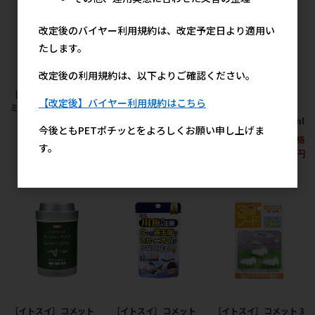
改定後のバイヤー利用規約は、改定予定日より適用い
たします。
改定後の利用規約は、以下よりご確認ください。
［イトスイ］メダカの
［イトスイ］コメット
［イトスイ］コメット
【改定後】バイヤー利用規約はこちら
ミジンコパウダー 38g
メダカの高栄養食 84g
ブライトシュリンプ
100% 稚魚のエサ 11ml
398円
690円
参考上代
参考上代
今後ともPETポチッとをよろしくお願い申し上げま
メーカー希望小売価格
す。
398円
［イトスイ］コメット
［イトスイ］コメット
［イトスイ］コメット 3