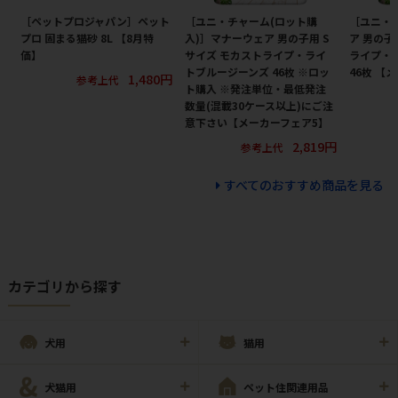
［ペットプロジャパン］ペット
［ユニ・チャーム(ロット購
［ユニ・
プロ 固まる猫砂 8L 【8月特
入)］マナーウェア 男の子用 S
ア 男の子
価】
サイズ モカストライプ・ライ
ライプ・
トブルージーンズ 46枚 ※ロッ
46枚 【
1,480円
参考上代
ト購入 ※発注単位・最低発注
数量(混載30ケース以上)にご注
意下さい【メーカーフェア5】
2,819円
参考上代
すべてのおすすめ商品を見る
カテゴリから探す
犬用
猫用
犬猫用
ペット住関連用品