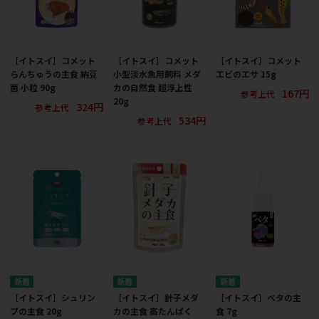
［イトスイ］コメット
［イトスイ］コメット
［イトスイ］コメット
らんちゅうの主食 納豆
小型淡水魚用飼料 メダ
エビのエサ 15g
菌 小粒 90g
カの自然食 超浮上性
167円
参考上代
20g
324円
参考上代
534円
参考上代
［イトスイ］シュリン
［イトスイ］針子メダ
［イトスイ］ベタの主
プの主食 20g
カの主食 高たんぱく
食 7g