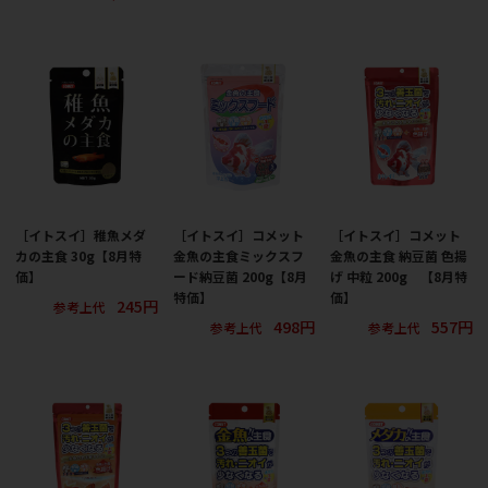
［イトスイ］稚魚メダ
［イトスイ］コメット
［イトスイ］コメット
カの主食 30g【8月特
金魚の主食ミックスフ
金魚の主食 納豆菌 色揚
価】
ード納豆菌 200g【8月
げ 中粒 200g 【8月特
特価】
価】
245円
参考上代
498円
557円
参考上代
参考上代