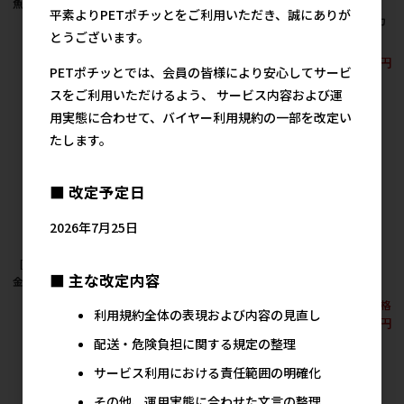
魚 10g
子 10g
赤虫・糸ミミズミック
平素よりPETポチッとをご利用いただき、誠にありが
スフード 納豆菌 メダカ
400円
400円
参考上代
参考上代
とうございます。
用 5g
290円
参考上代
PETポチッとでは、会員の皆様により安心してサービ
スをご利用いただけるよう、 サービス内容および運
用実態に合わせて、バイヤー利用規約の一部を改定い
たします。
■ 改定予定日
2026年7月25日
［イトスイ］コメット
［イトスイ］ 産卵・繁
［イトスイ］ミジンコ
■ 主な改定内容
金魚の高栄養食 100g
殖 メダカの主食 35g
400ml
624円
348円
メーカー希望小売価格
参考上代
参考上代
利用規約全体の表現および内容の見直し
667円
配送・危険負担に関する規定の整理
サービス利用における責任範囲の明確化
その他、運用実態に合わせた文言の整理