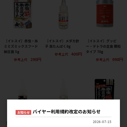
［イトスイ］赤虫・糸
［イトスイ］メダカ針
［イトスイ］グッピ
ミミズミックスフード
子 高たんぱく8g
ー・テトラの主食 顆粒
納豆菌 5g
タイプ 70g
400円
参考上代
290円
698円
参考上代
参考上代
バイヤー利用規約改定のお知らせ
お知らせ
2026-07-15
［イトスイ］メダカ稚
［イトスイ］メダカ針
［イトスイ］コメット