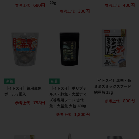
20g
690円
400円
参考上代
参考上代
300円
参考上代
［イトスイ］赤虫・糸
ミミズミックスフード
［イトスイ］徳用金魚
［イトスイ］ポリプテ
納豆菌 15g
ボール 3個入
ルス・肺魚・大型ナマ
800円
ズ等専用フード 古代
参考上代
798円
参考上代
魚・大型魚 大粒 400g
1,800円
参考上代