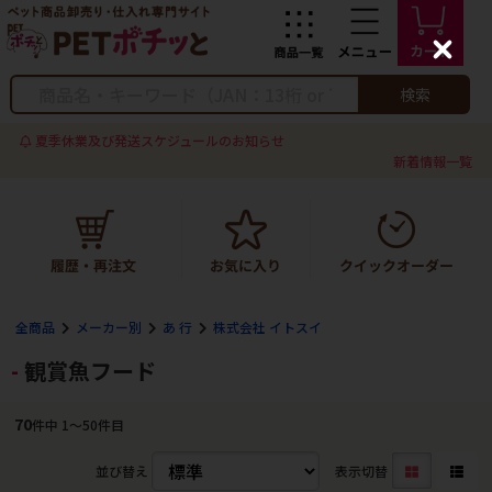
C
l
o
検索
s
e
夏季休業及び発送スケジュールのお知らせ
新着情報一覧
全商品
メーカー別
あ 行
株式会社 イトスイ
観賞魚フード
70
件中 1〜50件目
並び替え
表示切替