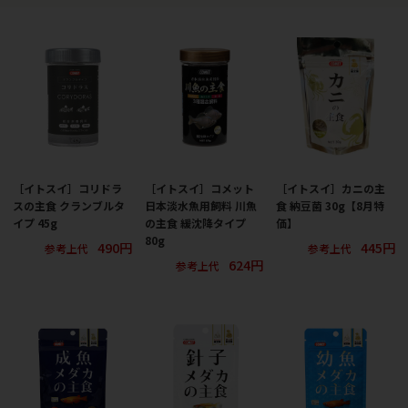
［イトスイ］コリドラ
［イトスイ］コメット
［イトスイ］カニの主
スの主食 クランブルタ
日本淡水魚用飼料 川魚
食 納豆菌 30g【8月特
イプ 45g
の主食 緩沈降タイプ
価】
80g
490円
445円
参考上代
参考上代
624円
参考上代