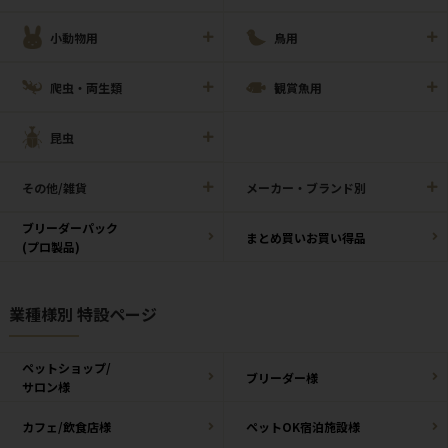
小動物用
鳥用
爬虫・両生類
観賞魚用
昆虫
その他/雑貨
メーカー・ブランド別
ブリーダーパック
まとめ買いお買い得品
(プロ製品)
業種様別 特設ページ
ペットショップ/
ブリーダー様
サロン様
カフェ/飲食店様
ペットOK宿泊施設様