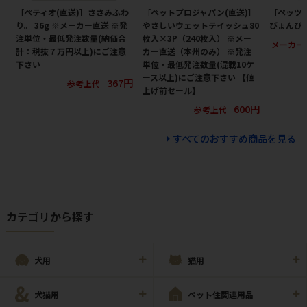
［ペティオ(直送)］ささみふわ
［ペットプロジャパン(直送)］
［ペッツ
り。 36g ※メーカー直送 ※発
やさしいウェットテイッシュ80
びょんび
注単位・最低発注数量(納価合
枚入×3P（240枚入） ※メー
メーカー
計：税抜７万円以上)にご注意
カー直送（本州のみ） ※発注
下さい
単位・最低発注数量(混載10ケ
ース以上)にご注意下さい 【値
367円
参考上代
上げ前セール】
600円
参考上代
すべてのおすすめ商品を見る
カテゴリから探す
犬用
猫用
犬猫用
ペット住関連用品