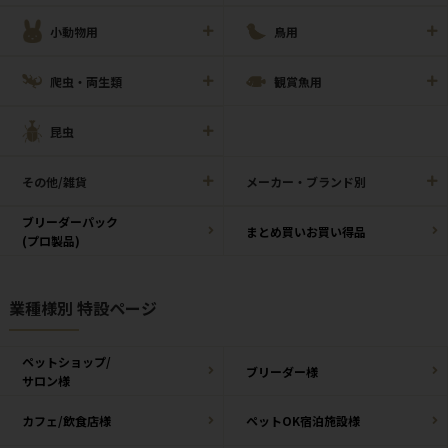
小動物用
鳥用
爬虫・両生類
観賞魚用
昆虫
その他/雑貨
メーカー・ブランド別
ブリーダーパック
まとめ買いお買い得品
(プロ製品)
業種様別 特設ページ
ペットショップ/
ブリーダー様
サロン様
カフェ/飲食店様
ペットOK宿泊施設様