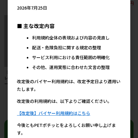
467円
524円
445円
参考上代
参考上代
参考上代
2026年7月25日
■ 主な改定内容
利用規約全体の表現および内容の見直し
配送・危険負担に関する規定の整理
サービス利用における責任範囲の明確化
その他、運用実態に合わせた文言の整理
［ペティオ］メルトジュ
［ペティオ］アクアゼリ
レ 水分補給 マグロゼリ
ー 4つのゼロ りんご風
改定後のバイヤー利用規約は、改定予定日より適用い
ー 22g×4個入
味 16g×17個入
たします。
390円
524円
参考上代
参考上代
改定後の利用規約は、以下よりご確認ください。
29
件中 1〜29件目
【改定後】バイヤー利用規約はこちら
今後ともPETポチッとをよろしくお願い申し上げま
す。