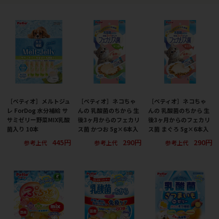
［ペティオ］メルトジュ
［ペティオ］ネコちゃ
［ペティオ］ネコちゃ
レ ForDog 水分補給 サ
んの 乳酸菌のちから 生
んの 乳酸菌のちから 生
サミゼリー野菜MIX乳酸
後3ヶ月からのフェカリ
後3ヶ月からのフェカリ
菌入り 10本
ス菌 かつお 5g×6本入
ス菌 まぐろ 5g×6本入
445円
290円
290円
参考上代
参考上代
参考上代