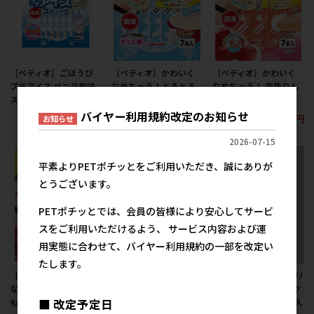
［ペティオ］ごほうび
［ペティオ］かわいく
［ペティオ］かわいく
プチアイス バニラ風味
なめちゃう！とろとろ
なめちゃう！ 完熟りん
スティックタイプ 8本入
ヤギミルク 7本
ご 7本入
バイヤー利用規約改定のお知らせ
398円
467円
467円
お知らせ
参考上代
参考上代
参考上代
2026-07-15
平素よりPETポチッとをご利用いただき、誠にありが
とうございます。
PETポチッとでは、会員の皆様により安心してサービ
スをご利用いただけるよう、 サービス内容および運
用実態に合わせて、バイヤー利用規約の一部を改定い
たします。
［ペティオ］かわいく
［ペティオ］ごほうび
［ペティオ］アクアゼリ
なめちゃう！ さつまい
プチアイス バニラ風味
ー 水分補給 ヤギミルク
も 7本入
16g×15個入
スティックタイプ 8本入
■ 改定予定日