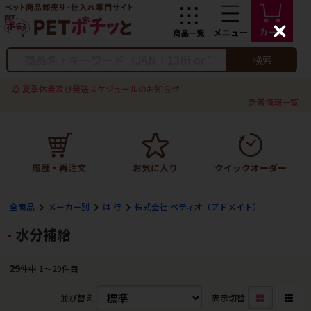
C
l
o
検索
s
e
夏季休業及び発送スケジュールのお知らせ
新着情報一覧
全商品
メーカー別
は 行
株式会社 ペティオ（アドメイト）
水分補給
29
件中 1〜29件目
並び替え
表示切替