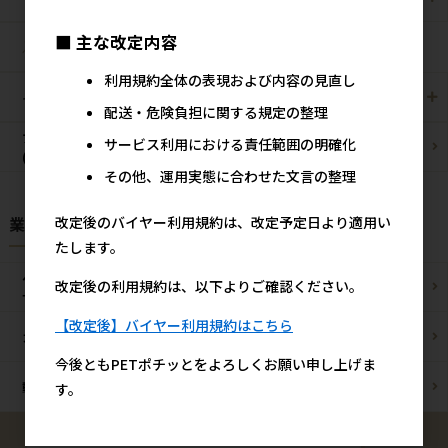
■ 主な改定内容
昆虫
利用規約全体の表現および内容の見直し
その他/雑貨
メーカー・ブランド別
配送・危険負担に関する規定の整理
ブリーダーパック
サービス利用における責任範囲の明確化
まとめ買いお買い得品
(プロ製品)
その他、運用実態に合わせた文言の整理
改定後のバイヤー利用規約は、改定予定日より適用い
業種様別 特設ページ
たします。
ペットショップ/
改定後の利用規約は、以下よりご確認ください。
ブリーダー様
サロン様
【改定後】バイヤー利用規約はこちら
カフェ/飲食店様
ペットOK宿泊施設様
今後ともPETポチッとをよろしくお願い申し上げま
動物病院様
通販事業者様
す。