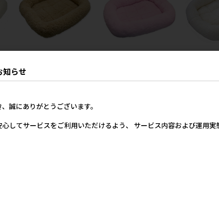
マイ
［ペットプロジャパン］マイ
［ペットプ
お知らせ
ワイ
ライフベッド SSサイズ ライ
ライフベッド
［ペットプロジャパン］マイ
トブラウン
イト
ライフベッド SSサイズ ピン
80円
2,440円
ク
参考上代
参
2,440円
き、誠にありがとうございます。
参考上代
安心してサービスをご利用いただけるよう、 サービス内容および運用
22
件中 1〜22件目