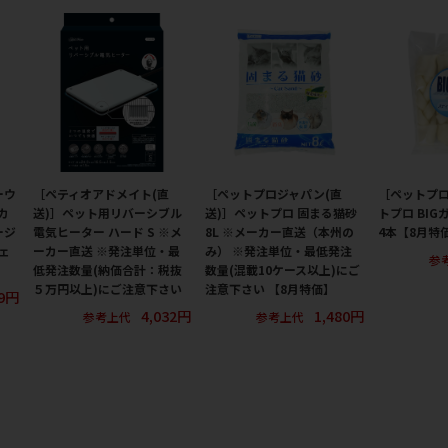
ーウ
［ペティオアドメイト(直
［ペットプロジャパン(直
［ペットプ
カ
送)］ペット用リバーシブル
送)］ペットプロ 固まる猫砂
トプロ BIG
ージ
電気ヒーター ハード S ※メ
8L ※メーカー直送（本州の
4本【8月特
ェ
ーカー直送 ※発注単位・最
み） ※発注単位・最低発注
参
低発注数量(納価合計：税抜
数量(混載10ケース以上)にご
５万円以上)にご注意下さい
注意下さい 【8月特価】
19円
4,032円
1,480円
参考上代
参考上代