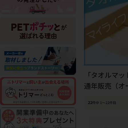
「タオルマッ
通年販売（オ
22
件中 1〜22件目