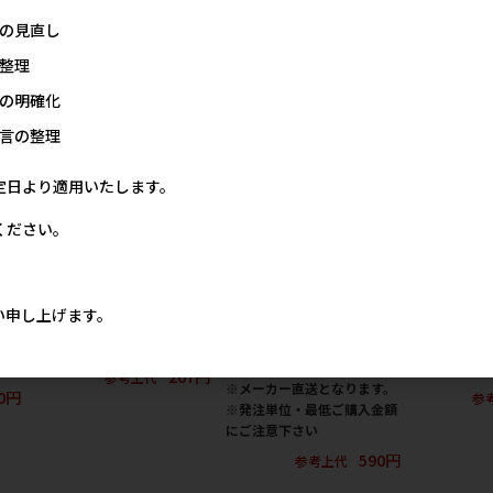
の見直し
商品
整理
の明確化
言の整理
定日より適用いたします。
ください。
い申し上げます。
ペッ
［デビフペット］スナックボ
［ジェックス(直送：小動
［アース・
8月
ーイ レバーカット 45g
物・観賞魚)］メダカ元気 プ
ケア えんど
ロバイオフードクリア 130g
の香り 6L
267円
参考上代
※メーカー直送となります。
80円
参
※発注単位・最低ご購入金額
にご注意下さい
590円
参考上代