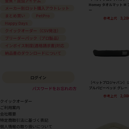
金魚・昆虫アイテム
Homey タオルマット M 
メーカー別ロット購入アウトレット
ー
まとめ買い
PetPro
3,2
参考上代
Happy Days
クイックオーダー（CSV発注）
ブリーダーパック（プロ製品）
インボイス制度(適格請求書)対応
納品書のダウンロードについて
ログイン
［ペットプロジャパン］
プルパピーベッド グレー
パスワードをお忘れの方
2,0
参考上代
クイックオーダー
ご利用案内
会社概要
特定商取引法に基づく表記
個人情報の取り扱いについて