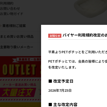
利用規約
お問い合わせ
お買い物ガイド
業者様別ご提案
［ペットプロジャパン］
バイヤー利用規約改定の
ライフベッド Sサイズ ホ
お知らせ
まとめ買いお買い得品
ト
3,1
参考上代
主要取り扱いメーカー
平素よりPETポチッとをご利用いただ
PETポチッとでは、会員の皆様により
を改定いたします。
■ 改定予定日
2026年7月25日
■ 主な改定内容