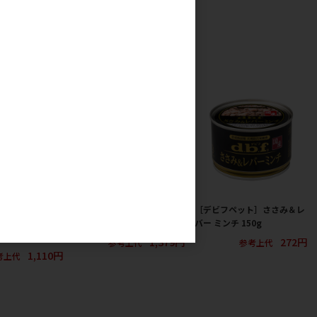
ペット］クリーン
［ライオン］LION ニオイを
［デビフペット］ささみ＆レ
う豆の猫砂 緑茶
とる紙の猫砂 10L
バー ミンチ 150g
1,379円
272円
参考上代
参考上代
1,110円
考上代