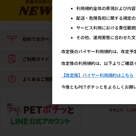
利用規約全体の表現および内容
おすすめ
配送・危険負担に関する規定の
サービス利用における責任範囲
その他、運用実態に合わせた文
改定後のバイヤー利用規約は、改定予
改定後の利用規約は、以下よりご確認
【改定後】バイヤー利用規約はこちら
今後ともPETポチッとをよろしくお願
［ペットプロジャパン］
トプロ 固まる猫砂 8L 【
特価】
1,4
参考上代