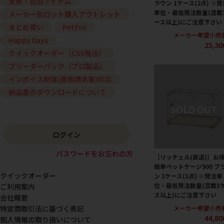
金魚・昆虫アイテム
ラウン 1ケース(2点) ※発
単位・最低発注数量(混載
メーカー別ロット購入アウトレット
ース以上)にご注意下さい
まとめ買い
PetPro
メーカー希望小売
Happy Days
25,3
クイックオーダー（CSV発注）
ブリーダーパック（プロ製品）
インボイス制度(適格請求書)対応
納品書のダウンロードについて
ログイン
パスワードをお忘れの方
［リッチェル(直送)］お
簡単ペットケージ900 ブ
クイックオーダー
ン 1ケース(1点) ※発注単
位・最低発注数量(混載3
ご利用案内
ス以上)にご注意下さい
会社概要
メーカー希望小売
特定商取引法に基づく表記
44,8
個人情報の取り扱いについて