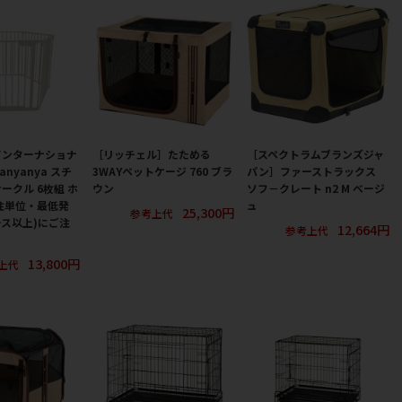
インターナショナ
［リッチェル］たためる
［スペクトラムブランズジャ
anyanya スチ
3WAYペットケージ 760 ブラ
パン］ファーストラックス
ークル 6枚組 ホ
ウン
ソフ－クレート n2 M ベージ
注単位・最低発
ュ
25,300円
参考上代
ース以上)にご注
12,664円
参考上代
13,800円
上代