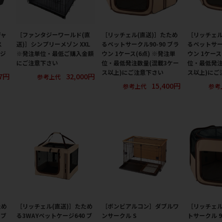
ジャ
［ファンタジーワールド(直
［リッチェル(直送)］たため
［リッチェル
ス
送)］シンプリーメゾン XXL
るペットサークル90-90 ブラ
るペットサーク
ージ
※発注単位・最低ご購入金額
ウン 1ケース(6点) ※発注単
ウン 1ケース
にご注意下さい
位・最低発注数量(混載3ケー
位・最低発注
ス以上)にご注意下さい
ス以上)にご
97円
32,000円
参考上代
15,400円
参考上代
参考
ため
［リッチェル(直送)］たため
［ボンビアルコン］ダブルワ
［リッチェ
 ブ
る3WAYペットケージ640 ブ
ンサークル S
トサークル 9