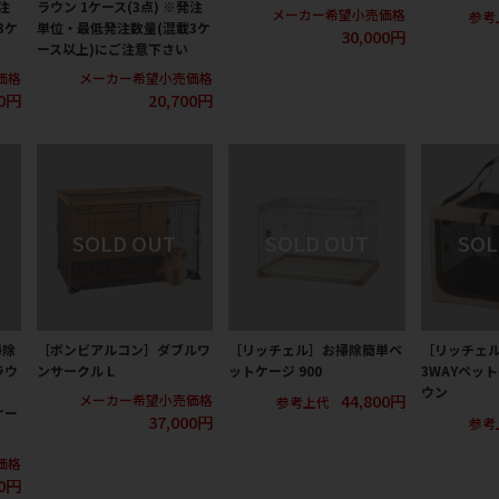
注
ラウン 1ケース(3点) ※発注
メーカー希望小売価格
参考
3ケ
単位・最低発注数量(混載3ケ
30,000円
ース以上)にご注意下さい
価格
メーカー希望小売価格
00円
20,700円
掃除
［ボンビアルコン］ダブルワ
［リッチェル］お掃除簡単ペ
［リッチェ
ラウ
ンサークル L
ットケージ 900
3WAYペット
ウン
44,800円
メーカー希望小売価格
参考上代
ケー
37,000円
参考
価格
00円