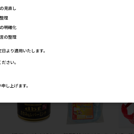
の見直し
整理
［ユニ・チャーム(ロット購
［ペットプロジャパン］マイ
［ペティオ(
ル
入)］マナーウェア 男の子用
ライフベッド SSサイズ ピン
わり。 36g
の明確化
※メ
Sサイズ モカストライプ・ラ
ク
※発注単位
言の整理
最
イトブルージーンズ 46枚 ※
(納価合計：
2,440円
参考上代
抜
ロット購入 ※発注単位・最
にご注意下
い
低発注数量(混載30ケース以
定日より適用いたします。
上)にご注意下さい【メーカ
45円
ーフェア5】
ください。
2,819円
参考上代
い申し上げます。