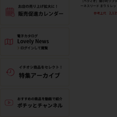
［ペティオ］猫小町ソフ
ーネスリード まり S レッ
2,1
参考上代