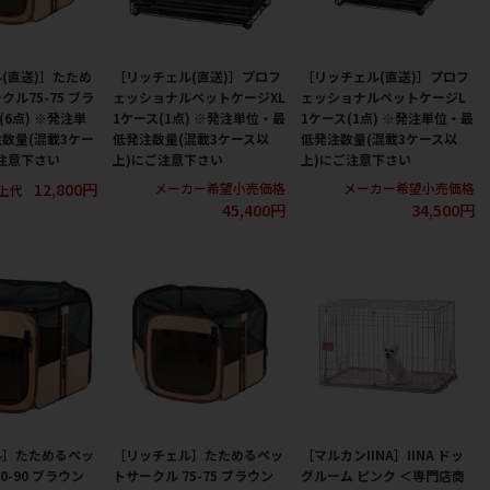
(直送)］たため
［リッチェル(直送)］プロフ
［リッチェル(直送)］プロフ
ル75-75 ブラ
ェッショナルペットケージXL
ェッショナルペットケージL
(6点) ※発注単
1ケース(1点) ※発注単位・最
1ケース(1点) ※発注単位・最
数量(混載3ケー
低発注数量(混載3ケース以
低発注数量(混載3ケース以
注意下さい
上)にご注意下さい
上)にご注意下さい
12,800円
メーカー希望小売価格
メーカー希望小売価格
上代
45,400円
34,500円
ル］たためるペッ
［リッチェル］たためるペッ
［マルカンIINA］IINA ドッ
0-90 ブラウン
トサークル 75-75 ブラウン
グルーム ピンク ＜専門店商