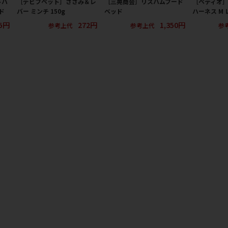
トハ
［デビフペット］ささみ＆レ
［三晃商会］リスハムフード
［ペティオ］
ド
バー ミンチ 150g
ベッド
ハーネス M 
25円
272円
1,350円
参考上代
参考上代
参