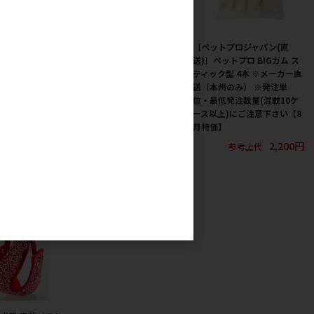
直送)］ささみふ
［ペティオ］犬雅 唐草ベスト
［ペットプロジャパン(直
 ※メーカー直送
ハーネス M グリーン
送)］ペットプロ BIGガム ス
・最低発注数量
ティック型 4本 ※メーカー直
2,325円
参考上代
税抜７万円以上)
送（本州のみ） ※発注単
さい
位・最低発注数量(混載10ケ
ース以上)にご注意下さい【8
367円
参考上代
月特価】
2,200円
参考上代