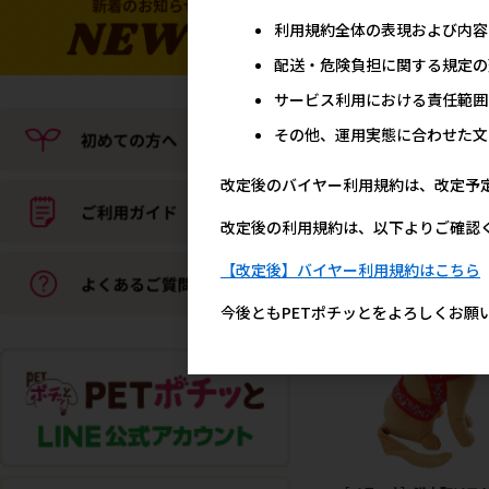
利用規約全体の表現および内容
配送・危険負担に関する規定の
［ペティオアドメイト(直
送)］ペット用リバーシブ
サービス利用における責任範囲
電気ヒーター ハード M 
その他、運用実態に合わせた文
ーカー直送 ※発注単位・
低発注数量(納価合計：税
５万円以上)にご注意下さ
改定後のバイヤー利用規約は、改定予
5,0
参考上代
改定後の利用規約は、以下よりご確認
【改定後】バイヤー利用規約はこちら
今後ともPETポチッとをよろしくお願