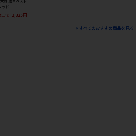
犬雅 唐草ベスト
レッド
2,325円
考上代
すべてのおすすめ商品を見る