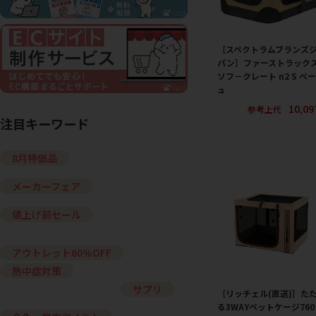
［スペクトラムブランズ
パン］ファーストラック
ソフ－クレート n2 S ベ
ュ
10,0
参考上代
注目キーワード
8月特価品
メーカーフェア
値上げ前セール
アウトレット60%OFF
熱中症対策
サプリ
［リッチェル(直送)］た
る3WAYペットケージ760