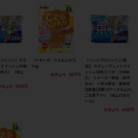
ロジャパン］やさ
［ペティオ］ささみふわり。
［ペットプロジャパン(直
テイッシュ80枚
36g
送)］やさしいウェットテイ
0枚入） 【値上
ッシュ80枚入×3P（240枚
367円
参考上代
】
入） ※メーカー直送（本州
のみ） ※発注単位・最低発
600円
参考上代
注数量(混載10ケース以上)に
ご注意下さい 【値上げ前セ
ール】
600円
参考上代