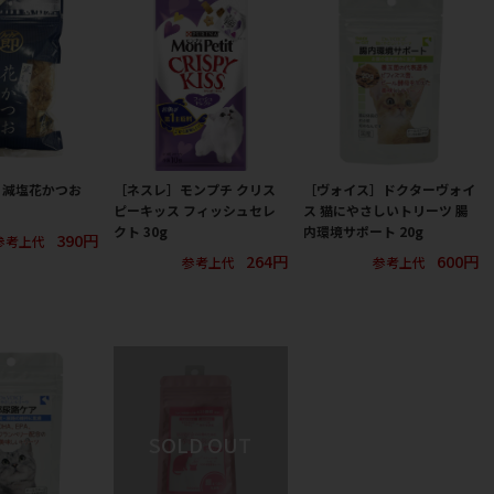
］減塩花かつお
［ネスレ］モンプチ クリス
［ヴォイス］ドクターヴォイ
ピーキッス フィッシュセレ
ス 猫にやさしいトリーツ 腸
クト 30g
内環境サポート 20g
390円
参考上代
264円
600円
参考上代
参考上代