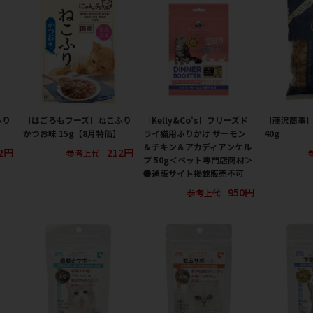
ふり
［はごろもフーズ］ねこふり
［Kelly&Co's］フリーズド
［藤沢商事
かつお味 15g【8月特価】
ライ猫用ふりかけ サーモン
40g
＆チキン＆アカディアンケル
2円
212円
参考上代
プ 50g＜ペット専門店商材＞
●通販サイト掲載販売不可
950円
参考上代