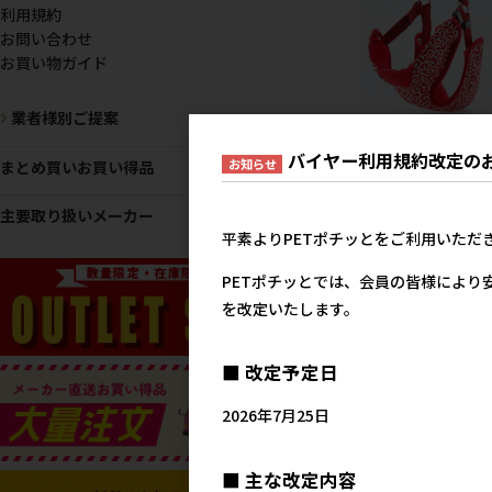
利用規約
お問い合わせ
お買い物ガイド
業者様別ご提案
［ペティオ］犬雅 唐草ベ
バイヤー利用規約改定の
お知らせ
ハーネス M レッド
まとめ買いお買い得品
2,3
参考上代
主要取り扱いメーカー
平素よりPETポチッとをご利用いただ
PETポチッとでは、会員の皆様により
を改定いたします。
■ 改定予定日
2026年7月25日
■ 主な改定内容