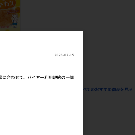
直送)］ささみふ
 ※メーカー直送
・最低発注数量
2026-07-15
税抜７万円以上)
さい
367円
参考上代
実態に合わせて、バイヤー利用規約の一部
すべてのおすすめ商品を見る