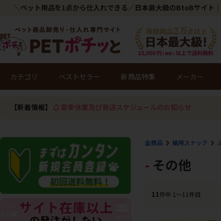
＼ペット用品を1点から仕入れできる／日本最大級のBtoBサイト｜
カテゴリ
ベストセラー
新商品特集
メーカー
【新着情報】
夏季休業及び発送スケジュールのお知らせ
全商品
猫用スナック
その他
11
件中 1〜11件目