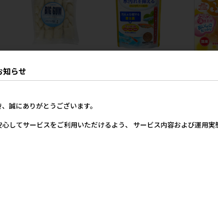
スト
［ペットプロジャパン］ペッ
［ジェックス(直送：小動
［ペティオ(
お知らせ
トプロ BIGガム スティック型
物・観賞魚)］メダカ元気 プ
わり。 36g
4本【8月特価】
ロバイオフードクリア 130g
※発注単位
25円
※メーカー直送となります。
(納価合計：
2,200円
参考上代
※発注単位・最低ご購入金額
にご注意下
き、誠にありがとうございます。
にご注意下さい
590円
参考上代
安心してサービスをご利用いただけるよう、 サービス内容および運用