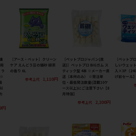
購
［アース・ペット］クリーン
［ペットプロジャパン(直
［ペットプ
子用
ケア えんどう豆の猫砂 緑茶
送)］ペットプロ BIGガム ス
しいウェット
・ラ
の香り 6L
ティック型 4本 ※メーカー直
入×3P（24
 ※
送（本州のみ） ※発注単
げ前セール
1,110円
参考上代
最
位・最低発注数量(混載10ケ
以
ース以上)にご注意下さい【8
カ
月特価】
2,200円
参考上代
19円