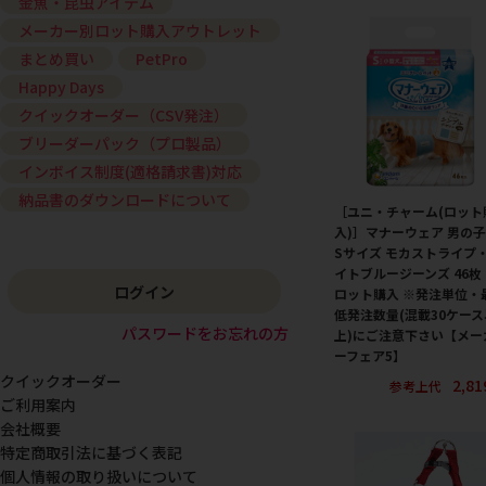
金魚・昆虫アイテム
メーカー別ロット購入アウトレット
まとめ買い
PetPro
Happy Days
クイックオーダー（CSV発注）
ブリーダーパック（プロ製品）
インボイス制度(適格請求書)対応
納品書のダウンロードについて
［ユニ・チャーム(ロット
入)］マナーウェア 男の
Sサイズ モカストライプ
イトブルージーンズ 46枚
ログイン
ロット購入 ※発注単位・
低発注数量(混載30ケース
パスワードをお忘れの方
上)にご注意下さい【メー
ーフェア5】
クイックオーダー
2,8
参考上代
ご利用案内
会社概要
特定商取引法に基づく表記
個人情報の取り扱いについて