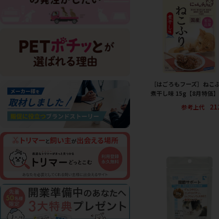
［はごろもフーズ］ねこ
煮干し味 15g【8月特価】
21
参考上代