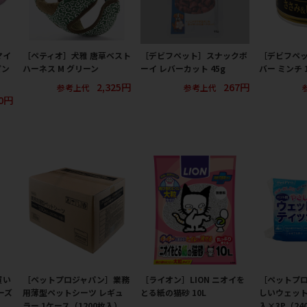
マイ
［ペティオ］犬雅 唐草ベスト
［デビフペット］スナックボ
［デビフペ
ピン
ハーネス M グリーン
ーイ レバーカット 45g
バー ミンチ 1
2,325円
267円
参考上代
参考上代
40円
買い
［ペットプロジャパン］業務
［ライオン］LION ニオイを
［ペットプ
ーズ
用薄型ペットシーツ レギュ
とる紙の猫砂 10L
しいウェット
ラー 1ケース（1200枚入）
入×3P（24