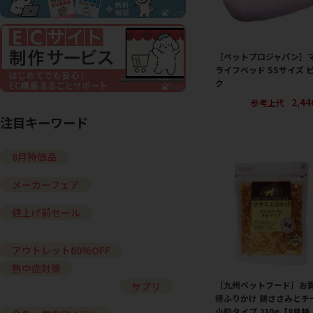
［ペットプロジャパン］
ライフベッド SSサイズ 
ク
2,4
参考上代
注目キーワード
8月特価品
メーカーフェア
値上げ前セール
アウトレット60%OFF
熱中症対策
［九州ペットフード］お
サプリ
得ふりかけ 鶏ささみとチ
小粒タイプ 230g【8月特