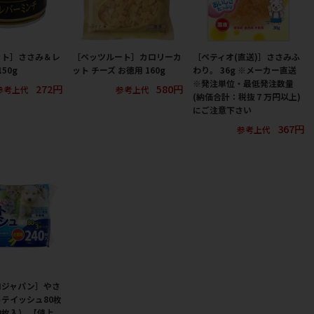
ット］ささみ＆レ
［ペッツルート］カロリーカ
［ペティオ(直送)］ささみふ
50g
ット チーズ お徳用 160g
わり。 36g ※メーカー直送
※発注単位・最低発注数量
272円
580円
参考上代
参考上代
(納価合計：税抜７万円以上)
にご注意下さい
367円
参考上代
ロジャパン］やさ
テイッシュ80枚
0枚入） 【値上