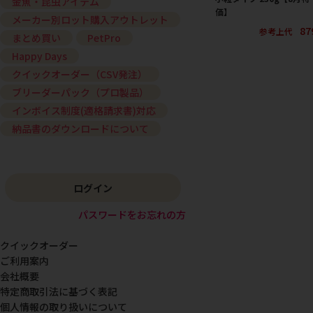
金魚・昆虫アイテム
価】
メーカー別ロット購入アウトレット
87
参考上代
まとめ買い
PetPro
Happy Days
クイックオーダー（CSV発注）
ブリーダーパック（プロ製品）
インボイス制度(適格請求書)対応
納品書のダウンロードについて
ログイン
パスワードをお忘れの方
クイックオーダー
ご利用案内
会社概要
特定商取引法に基づく表記
個人情報の取り扱いについて