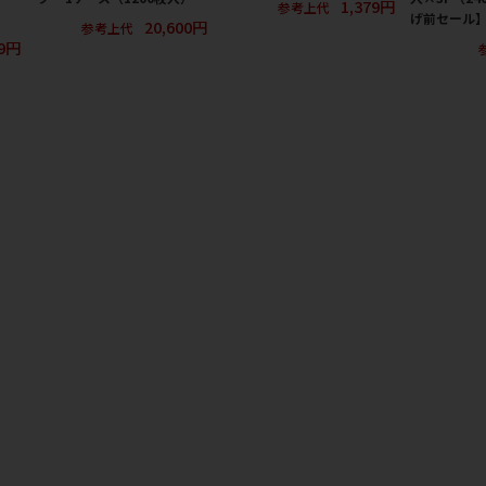
1,379円
参考上代
げ前セール
20,600円
参考上代
9円