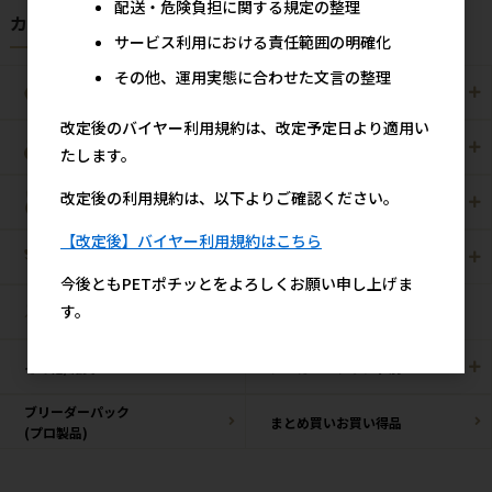
配送・危険負担に関する規定の整理
カテゴリから探す
サービス利用における責任範囲の明確化
その他、運用実態に合わせた文言の整理
犬用
猫用
改定後のバイヤー利用規約は、改定予定日より適用い
犬猫用
ペット住関連用品
たします。
改定後の利用規約は、以下よりご確認ください。
小動物用
鳥用
【改定後】バイヤー利用規約はこちら
爬虫・両生類
観賞魚用
今後ともPETポチッとをよろしくお願い申し上げま
す。
昆虫
その他/雑貨
メーカー・ブランド別
ブリーダーパック
まとめ買いお買い得品
(プロ製品)