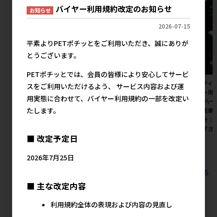
バイヤー利用規約改定のお知らせ
お知らせ
2026-07-15
平素よりPETポチッとをご利用いただき、誠にありが
とうございます。
PETポチッとでは、会員の皆様により安心してサービ
［三晃商会］リスハムフードベ
［ペットプロジャパン］ペット
［ペティオ
スをご利用いただけるよう、 サービス内容および運
ッド
プロ BIGガム スティック型 4本
ペット用
用実態に合わせて、バイヤー利用規約の一部を改定い
【8月特価】
ター ハー
1,350円
参考上代
たします。
※発注単
2,200円
参考上代
価合計：
注意下さ
■ 改定予定日
2026年7月25日
すべてのおすすめ商品を見る
■ 主な改定内容
利用規約全体の表現および内容の見直し