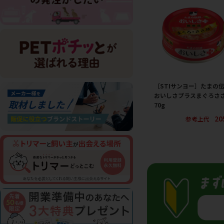
［STIサンヨー］たまの
おいしさプラスまぐろさ
70g
20
参考上代