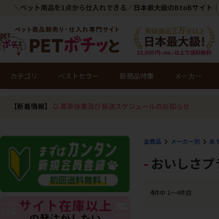
＼ペット用品を1点から仕入れできる／日本最大級のBtoBサイト｜
カテゴリ
ベストセラー
新商品特集
メーカー
【新着情報】
夏季休業及び発送スケジュールのお知らせ
全商品
メーカー別
あ 
おいしさプ
4
件中 1〜4件目