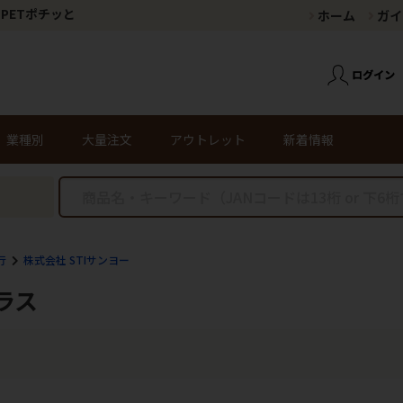
PETポチッと
ホーム
ガイ
業種別
大量注文
アウトレット
新着情報
行
株式会社 STIサンヨー
ラス