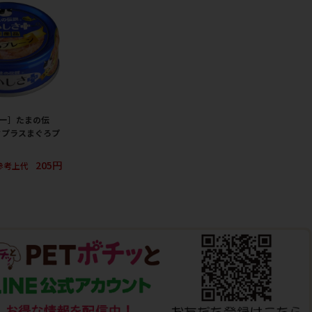
ヨー］たまの伝
さプラスまぐろプ
205円
参考上代