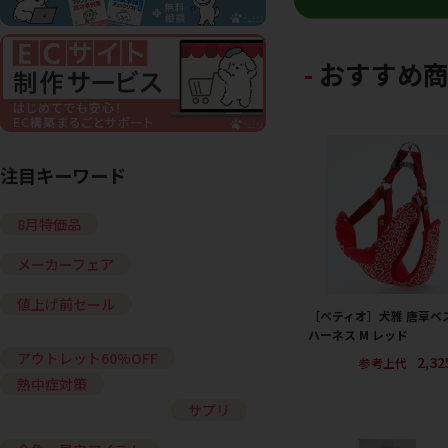
おすすめ
注目キーワード
8月特価品
メーカーフェア
値上げ前セール
［ペティオ］犬雅 唐草ベ
ハーネス M レッド
アウトレット60%OFF
2,3
参考上代
熱中症対策
サプリ