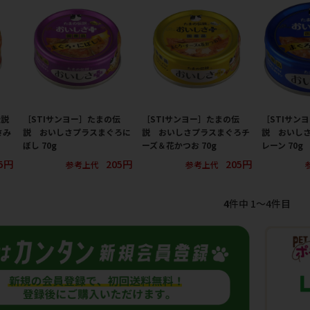
伝説
［STIサンヨー］たまの伝
［STIサンヨー］たまの伝
［STIサン
さみ
説 おいしさプラスまぐろに
説 おいしさプラスまぐろチ
説 おいし
ぼし 70g
ーズ＆花かつお 70g
レーン 70g
5円
205円
205円
参考上代
参考上代
4
件中 1〜4件目