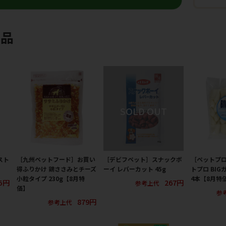
商品
スト
［九州ペットフード］お買い
［デビフペット］スナックボ
［ペットプ
得ふりかけ 鶏ささみとチーズ
ーイ レバーカット 45g
トプロ BIG
小粒タイプ 230g【8月特
4本【8月特
25円
267円
参考上代
価】
参
879円
参考上代