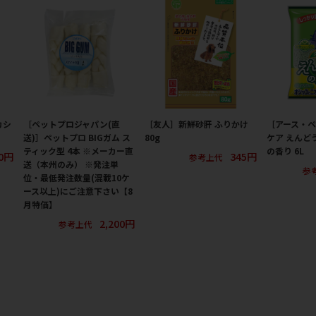
カシ
［ペットプロジャパン(直
［友人］新鮮砂肝 ふりかけ
［アース・
送)］ペットプロ BIGガム ス
80g
ケア えんど
ティック型 4本 ※メーカー直
の香り 6L
0円
345円
参考上代
送（本州のみ） ※発注単
参
位・最低発注数量(混載10ケ
ース以上)にご注意下さい【8
月特価】
2,200円
参考上代