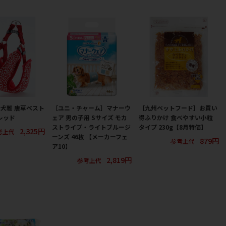
犬雅 唐草ベスト
［ユニ・チャーム］マナーウ
［九州ペットフード］お買い
レッド
ェア 男の子用 Sサイズ モカ
得ふりかけ 食べやすい小粒
ストライプ・ライトブルージ
タイプ 230g【8月特価】
2,325円
考上代
ーンズ 46枚 【メーカーフェ
879円
参考上代
ア10】
2,819円
参考上代