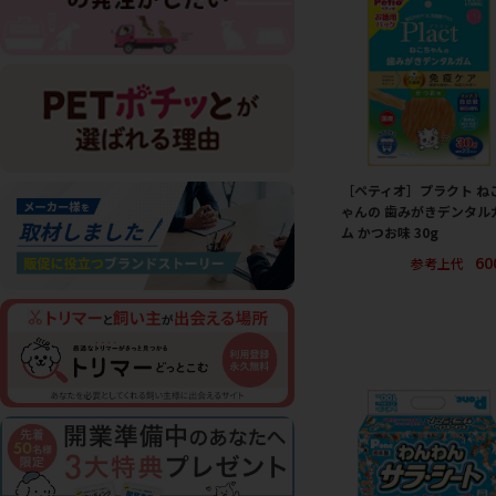
［ペティオ］プラクト ね
ゃんの 歯みがきデンタル
ム かつお味 30g
60
参考上代