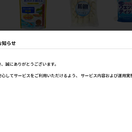
［ジェックス(直送：小動
［ペットプロジャパン(直
［ペットプ
お知らせ
ル
物・観賞魚)］メダカ元気 プ
送)］ペットプロ BIGガム ス
しいウェット
メ
ロバイオフードクリア 130g
ティック型 4本 ※メーカー直
入×3P（24
最
※メーカー直送となります。
送（本州のみ） ※発注単
げ前セール
抜
※発注単位・最低ご購入金額
位・最低発注数量(混載10ケ
き、誠にありがとうございます。
い
にご注意下さい
ース以上)にご注意下さい【8
月特価】
32円
590円
参考上代
安心してサービスをご利用いただけるよう、 サービス内容および運用
2,200円
参考上代