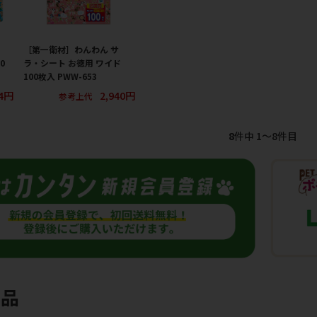
［第一衛材］わんわん サ
0
ラ・シート お徳用 ワイド
100枚入 PWW-653
34円
2,940円
参考上代
8
件中 1〜8件目
商品