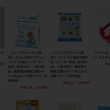
クボ
［ペットプロジャパン(直
［ペットプロジャパン(直
［ペティオ］
送)］おさんぽ用エチケット
送)］ペットプロ 固まる猫砂
ハーネス M 
パック 110枚入 ※メーカー
8L ※メーカー直送（本州の
7円
参
直送（本州のみ） ※発注単
み） ※発注単位・最低発注
位・最低発注数量(混載10ケ
数量(混載10ケース以上)にご
ース以上)にご注意下さい 【8
注意下さい 【8月特価】
月特価】
1,480円
参考上代
1,800円
参考上代