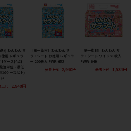
送)] わんわん サ
［第一衛材］わんわん サ
［第一衛材］わんわん サ
お徳用 レギュラ
ラ・シート お徳用 レギュラ
ラ・シート ワイド 50枚入
／1ケース(4点)
ー 200枚入 PWR-652
PWW-649
 ※発注単位・最低
2,940円
1,534円
参考上代
参考上代
載10ケース以上)
さい
2,940円
考上代