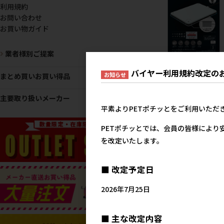
利用規約
お問い合わせ
お買い物ガイド
業者様別ご提案
［ペティオアドメイト(直
バイヤー利用規約改定の
お知らせ
送)］ペット用リバーシブ
まとめ買いお買い得品
電気ヒーター ハード S ※
ーカー直送 ※発注単位・
主要取り扱いメーカー
低発注数量(納価合計：税
平素よりPETポチッとをご利用いただ
５万円以上)にご注意下さ
4,0
参考上代
PETポチッとでは、会員の皆様により
を改定いたします。
■ 改定予定日
2026年7月25日
■ 主な改定内容