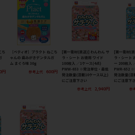
こち
［ペティオ］プラクト ねこち
[第一衛材(直送)] わんわん サ
[第一衛材(直
ガ
ゃんの 歯みがきデンタルガ
ラ・シート お徳用 ワイド
ラ・シート 
ム まぐろ味 30g
100枚入 ／1ケース(4点)
ー 200枚入 
PWW-653 ※発注単位・最低
PWR-652
0円
600円
参考上代
発注数量(混載10ケース以上)
発注数量(混
にご注意下さい
にご注意下
2,940円
参考上代
参