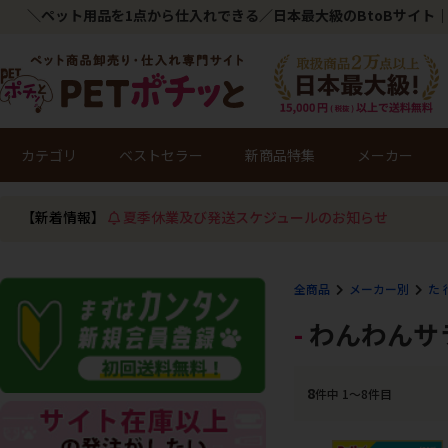
＼ペット用品を1点から仕入れできる／日本最大級のBtoBサイト｜
カテゴリ
ベストセラー
新商品特集
メーカー
【新着情報】
夏季休業及び発送スケジュールのお知らせ
全商品
メーカー別
た 
わんわんサ
8
件中 1〜8件目