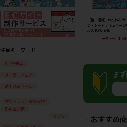
［第一衛材］わんわん サ
ラ・シート レギュラー 10
枚入 PAW-648
1,5
参考上代
注目キーワード
8月特価品
メーカーフェア
値上げ前セール
アウトレット60%OFF
熱中症対策
サプリ
おすすめ