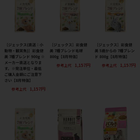
［ジェックス(直送：小
［ジェックス］彩食健
［ジェックス］彩食健
動物・観賞魚)］彩食健
美 7種ブレンド毛球
美 5歳からの 7種ブレン
美 7種ブレンド 900g ※
800g【8月特価】
ド 800g【8月特価】
メーカー直送となりま
1,157円
1,157円
参考上代
参考上代
す。※発注単位・最低
ご購入金額にご注意下
さい【8月特価】
1,157円
参考上代