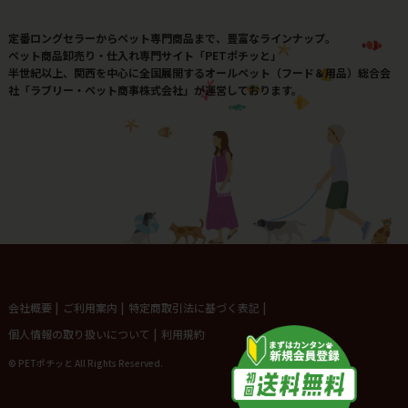
定番ロングセラーからペット専門商品まで、豊富なラインナップ。
ペット商品卸売り・仕入れ専門サイト「PETポチッと」
半世紀以上、関西を中心に全国展開するオールペット（フード＆用品）総合会
社「ラブリー・ペット商事株式会社」が運営しております。
会社概要
|
ご利用案内
|
特定商取引法に基づく表記
|
個人情報の取り扱いについて
|
利用規約
© PETポチッと All Rights Reserved.