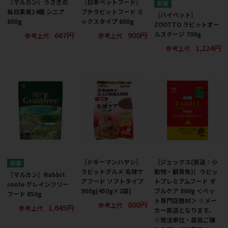
［マルカン］うさぎの
［日本ペットフード］
毎日果実14種 シニア
プチラビットフード ミ
［ハイペット］
800g
ックスタイプ 600g
ZOOTTO ラビットオー
667円
900円
ルステージ 700g
参考上代
参考上代
1,224円
参考上代
［ドギーマンハヤシ］
［ジェックス(直送：小
ラビットグルメ 毛球ケ
動物・観賞魚)］ラビッ
［マルカン］Rabbit
アフード ソフトタイプ
トプレミアムフード ダ
roote グレインフリー
900g(450g×2袋)
ブルケア 800g ＜ペッ
フード 850g
ト専門店商材＞ ※メー
800円
参考上代
1,645円
参考上代
カー直送となります。
※発注単位・最低ご購