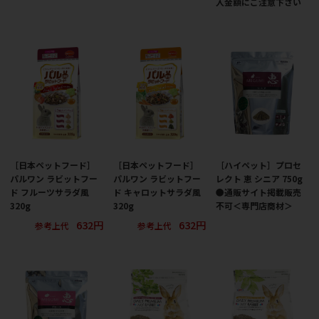
入金額にご注意下さい
［日本ペットフード］
［日本ペットフード］
［ハイペット］プロセ
パルワン ラビットフー
パルワン ラビットフー
レクト 恵 シニア 750g
ド フルーツサラダ風
ド キャロットサラダ風
●通販サイト掲載販売
320g
320g
不可＜専門店商材＞
632円
632円
参考上代
参考上代