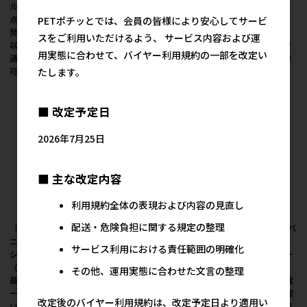
ル 400g／ 1ケース（10
900g／ 1ケース（10
1ケース（10点） ※発
点） ※発注単位・最低
点） ※発注単位・最低
注単位・最低発注数量
PETポチッとでは、会員の皆様により安心してサービ
発注数量(混載10ケース
発注数量(混載10ケース
(混載10ケース以上)に
スをご利用いただけるよう、 サービス内容および運
以上)にご注意下さい ●
以上)にご注意下さい ●
ご注意下さい ●通販サ
用実態に合わせて、バイヤー利用規約の一部を改定い
通販サイト掲載販売不
通販サイト掲載販売不
イト掲載販売不可 ＜専
たします。
可 ＜専門店商材＞
可 ＜専門店商材＞
門店商材＞
■ 改定予定日
2026年7月25日
■ 主な改定内容
利用規約全体の表現および内容の見直し
配送・危険負担に関する規定の整理
［イースター(直送)］バ
［イースター(直送)］バ
［イースター(直送)］バ
ニーセレクションプロ
ニーセレクションプロ
ニーセレクションプロ
サービス利用における責任範囲の明確化
シニア 900g／ 1ケース
メンテナンス 900g／ 1
グロース 900g／ 1ケー
（10点） ※発注単位・
ケース（10点） ※発注
ス（10点） ※発注単
その他、運用実態に合わせた文言の整理
最低発注数量(混載10ケ
単位・最低発注数量(混
位・最低発注数量(混載
ース以上)にご注意下さ
載10ケース以上)にご注
10ケース以上)にご注意
改定後のバイヤー利用規約は、改定予定日より適用い
い ●通販サイト掲載販
意下さい ●通販サイト
下さい ●通販サイト掲