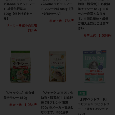
パルone ラビットフー
パルone ラビットフー
動物・観賞魚)］彩食健
ド 緑黄色野菜味
ドフルーツ味 600g【値
美チモシー 650g ※メ
600g【値上げ前セー
上げ前セール】
ーカー直送となりま
ル】
す。※発注単位・最低
734円
参考上代
ご購入金額にご注意下
メーカー希望小売価格
さい
734円
1,034円
参考上代
［ジェックス］彩食健
［ジェックス(直送：小
美チモシー 650g
動物・観賞魚)］彩食健
［日本ペットフード］
美 7種ブレンド肥満
1,034円
ラビジョン ラビットフ
参考上代
800g ※メーカー直送と
ード 5歳からのシニア
なります。※発注単
120g