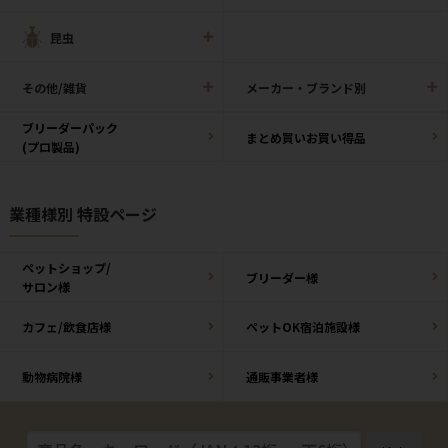
昆虫
その他/雑貨
メーカー・ブランド別
ブリーダーパック
まとめ買いお買い得品
(プロ製品)
業種様別 特設ページ
ペットショップ/
ブリーダー様
サロン様
カフェ/飲食店様
ペットOK宿泊施設様
動物病院様
通販事業者様