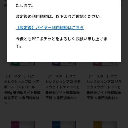
たします。
売不可 ＜専門店商材＞
掲載販売不可 ＜専門店
載販売不可 ＜専門店商
商材＞
材＞
改定後の利用規約は、以下よりご確認ください。
【改定後】バイヤー利用規約はこちら
今後ともPETポチッとをよろしくお願い申し上げま
す。
［イースター］バニー
［イースター］バニー
［イースター］バニー
セレクションプロ ヘア
セレクションプロ ボデ
セレクションプロ リラ
ボールコントロール
ィウェイトケア 900g
ックスサポート 900g
400g ●通販サイト掲載
●通販サイト掲載販売
●通販サイト掲載販売
販売不可 ＜専門店商材
不可 ＜専門店商材＞
不可 ＜専門店商材＞
＞