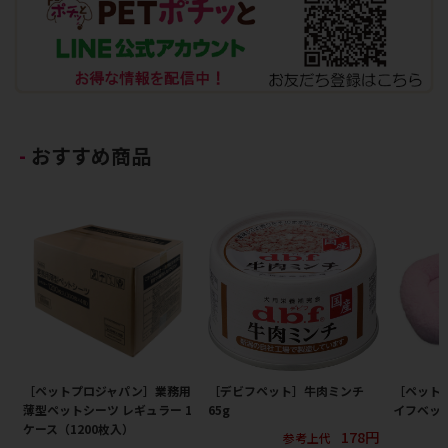
おすすめ商品
［ペットプロジャパン］業務用
［デビフペット］牛肉ミンチ
［ペット
薄型ペットシーツ レギュラー 1
65g
イフベッド
ケース（1200枚入）
178円
参考上代