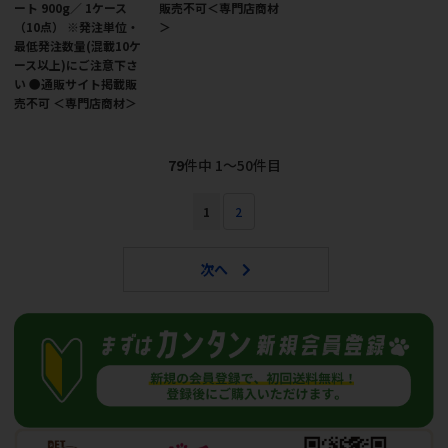
ート 900g／ 1ケース
販売不可＜専門店商材
（10点） ※発注単位・
＞
最低発注数量(混載10ケ
ース以上)にご注意下さ
い ●通販サイト掲載販
売不可 ＜専門店商材＞
79
件中 1〜50件目
1
2