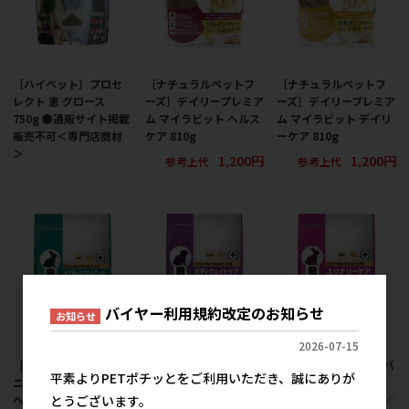
［ハイペット］プロセ
［ナチュラルペットフ
［ナチュラルペットフ
レクト 恵 グロース
ーズ］デイリープレミア
ーズ］デイリープレミア
750g ●通販サイト掲載
ム マイラビット ヘルス
ム マイラビット デイリ
販売不可＜専門店商材
ケア 810g
ーケア 810g
＞
1,200円
1,200円
参考上代
参考上代
バイヤー利用規約改定のお知らせ
お知らせ
2026-07-15
［イースター(直送)］バ
［イースター(直送)］バ
［イースター(直送)］バ
平素よりPETポチッとをご利用いただき、誠にありが
ニーセレクションプロ
ニーセレクションプロ
ニーセレクションプロ
とうございます。
ヘアボールコントロー
ボディウェイトケア
ユリナリーケア 900g／