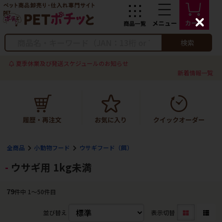
C
l
o
検索
s
e
夏季休業及び発送スケジュールのお知らせ
新着情報一覧
全商品
小動物フード
ウサギフード（餌）
ウサギ用 1kg未満
79
件中 1〜50件目
並び替え
表示切替