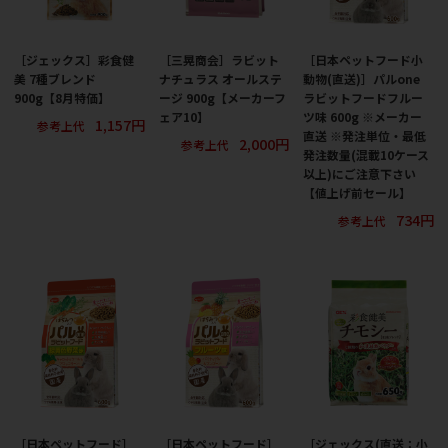
［ジェックス］彩食健
［三晃商会］ラビット
［日本ペットフード小
美 7種ブレンド
ナチュラス オールステ
動物(直送)］パルone
900g【8月特価】
ージ 900g【メーカーフ
ラビットフードフルー
ェア10】
ツ味 600g ※メーカー
1,157円
参考上代
直送 ※発注単位・最低
2,000円
参考上代
発注数量(混載10ケース
以上)にご注意下さい
【値上げ前セール】
734円
参考上代
［日本ペットフード］
［日本ペットフード］
［ジェックス(直送：小