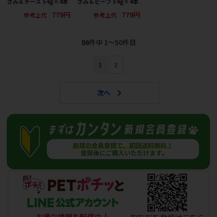
さみ＆チーズ 54g×4本
さみ＆ビーフ 54g×4本
779円
779円
参考上代
参考上代
86
件中 1〜50件目
1
2