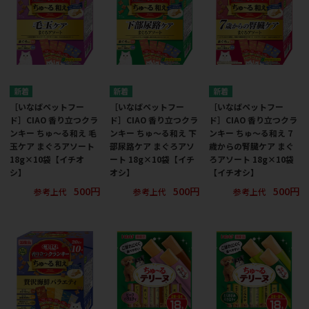
［いなばペットフー
［いなばペットフー
［いなばペットフー
ド］CIAO 香り立つクラ
ド］CIAO 香り立つクラ
ド］CIAO 香り立つクラ
ンキー ちゅ～る和え 毛
ンキー ちゅ～る和え 下
ンキー ちゅ～る和え 7
玉ケア まぐろアソート
部尿路ケア まぐろアソ
歳からの腎臓ケア まぐ
18g×10袋【イチオ
ート 18g×10袋【イチ
ろアソート 18g×10袋
シ】
オシ】
【イチオシ】
500円
500円
500円
参考上代
参考上代
参考上代