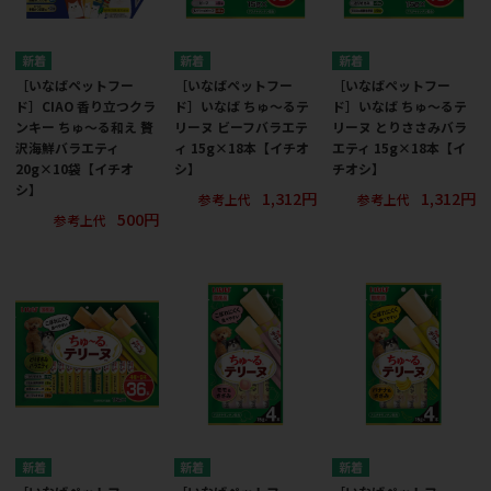
［いなばペットフー
［いなばペットフー
［いなばペットフー
ド］CIAO 香り立つクラ
ド］いなば ちゅ～るテ
ド］いなば ちゅ～るテ
ンキー ちゅ～る和え 贅
リーヌ ビーフバラエテ
リーヌ とりささみバラ
沢海鮮バラエティ
ィ 15g×18本【イチオ
エティ 15g×18本【イ
20g×10袋【イチオ
シ】
チオシ】
シ】
1,312円
1,312円
参考上代
参考上代
500円
参考上代