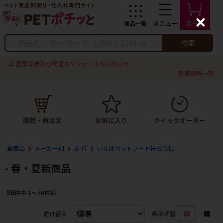
C
l
o
検索
s
e
夏季休業及び発送スケジュールのお知らせ
新着情報一覧
全商品
メーカー別
あ 行
いなばペットフード株式会社
春・夏新商品
86
件中 1〜50件目
並び替え
表示切替