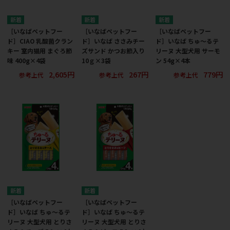
［いなばペットフー
［いなばペットフー
［いなばペットフー
ド］CIAO 乳酸菌クラン
ド］いなば ささみチー
ド］いなば ちゅ～るテ
キー 室内猫用 まぐろ節
ズサンド かつお節入り
リーヌ 大型犬用 サーモ
味 400g×4袋
10ｇ×3袋
ン 54g×4本
2,605円
267円
779円
参考上代
参考上代
参考上代
［いなばペットフー
［いなばペットフー
ド］いなば ちゅ～るテ
ド］いなば ちゅ～るテ
リーヌ 大型犬用 とりさ
リーヌ 大型犬用 とりさ