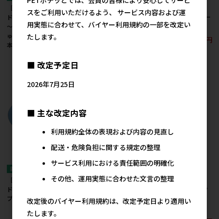
［いなばペットフー
［いなばペットフー
［いなばペットフー
スをご利用いただけるよう、 サービス内容および運
ド］CIAO 焼かつおちゅ
ド］CIAO ちゅ～るスー
ド］CIAO ちゅ～るスー
用実態に合わせて、バイヤー利用規約の一部を改定い
～る和え 本格だし味 ち
プ かつお ほたて味 50g
プ とりささみ 50g
ゅ～るとりささみ入り 1
たします。
189円
189円
参考上代
参考上代
本
179円
参考上代
■ 改定予定日
2026年7月25日
■ 主な改定内容
利用規約全体の表現および内容の見直し
配送・危険負担に関する規定の整理
サービス利用における責任範囲の明確化
その他、運用実態に合わせた文言の整理
［いなばペットフー
［いなばペットフー
［いなばペットフー
ド］CIAO ちゅ～るスー
ド］CIAO ちゅ～るスー
ド］いなば ちゅ～るク
プ かつお 50g
プ まぐろ 50g
ランキー チキン味
改定後のバイヤー利用規約は、改定予定日より適用い
110g
189円
189円
参考上代
参考上代
たします。