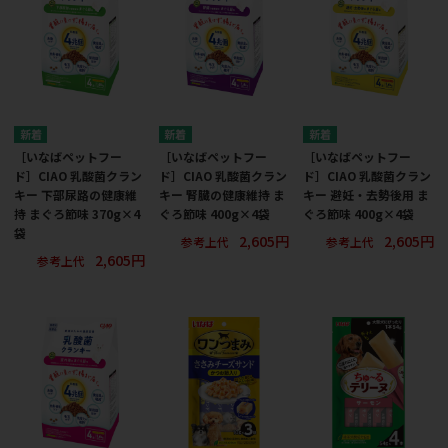
［いなばペットフー
［いなばペットフー
［いなばペットフー
ド］CIAO 乳酸菌クラン
ド］CIAO 乳酸菌クラン
ド］CIAO 乳酸菌クラン
キー 下部尿路の健康維
キー 腎臓の健康維持 ま
キー 避妊・去勢後用 ま
持 まぐろ節味 370g×4
ぐろ節味 400g×4袋
ぐろ節味 400g×4袋
袋
2,605円
2,605円
参考上代
参考上代
2,605円
参考上代