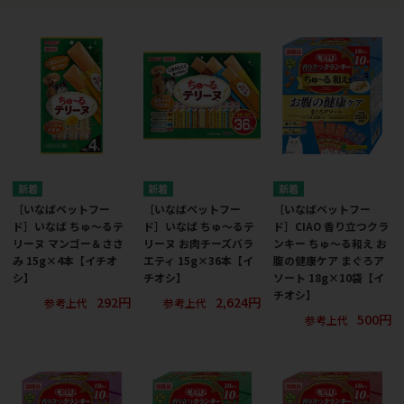
［いなばペットフー
［いなばペットフー
［いなばペットフー
ド］いなば ちゅ～るテ
ド］いなば ちゅ～るテ
ド］CIAO 香り立つクラ
リーヌ マンゴー＆ささ
リーヌ お肉チーズバラ
ンキー ちゅ～る和え お
み 15g×4本【イチオ
エティ 15g×36本【イ
腹の健康ケア まぐろア
シ】
チオシ】
ソート 18g×10袋【イ
チオシ】
292円
2,624円
参考上代
参考上代
500円
参考上代