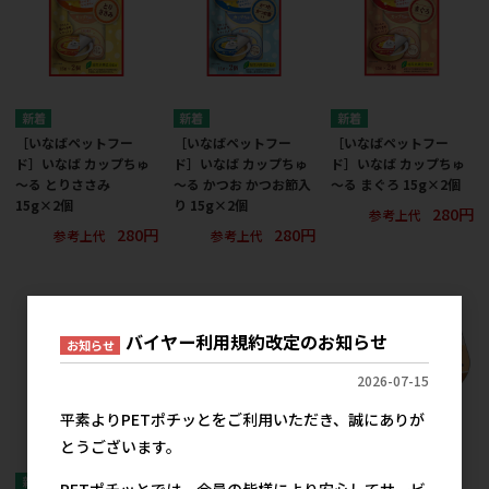
［いなばペットフー
［いなばペットフー
［いなばペットフー
ド］いなば カップちゅ
ド］いなば カップちゅ
ド］いなば カップちゅ
～る とりささみ
～る かつお かつお節入
～る まぐろ 15g×2個
15g×2個
り 15g×2個
280円
参考上代
280円
280円
参考上代
参考上代
バイヤー利用規約改定のお知らせ
お知らせ
2026-07-15
平素よりPETポチッとをご利用いただき、誠にありが
とうございます。
PETポチッとでは、会員の皆様により安心してサービ