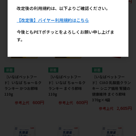
600円
参考上代
改定後の利用規約は、以下よりご確認ください。
【改定後】バイヤー利用規約はこちら
今後ともPETポチッとをよろしくお願い申し上げま
す。
［いなばペットフー
［いなばペットフー
［いなばペットフー
ド］いなば ちゅ～るク
ド］いなば ちゅ～るク
ド］CIAO 乳酸菌クラン
ランキー かつお節味
ランキー まぐろ節味
キー シニア猫用 腎臓の
110g
110g
健康維持 まぐろ節味
370g×4袋
600円
600円
参考上代
参考上代
2,605円
参考上代