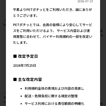
2026-07-15
平素よりPETポチッとをご利用いただき、誠にありが
とうございます。
［サンミューズ］メダ
［サンミューズ］サン
［サンミューズ］ゼオ
PETポチッとでは、会員の皆様により安心してサービ
カのPSB 200ml
ミューズ バイオスター
ライトの砂 0.7L
50ml
スをご利用いただけるよう、 サービス内容および運
メーカー希望小売価格
メーカー希望小売価格
680円
540円
メーカー希望小売価格
用実態に合わせて、バイヤー利用規約の一部を改定い
360円
たします。
■ 改定予定日
2026年7月25日
■ 主な改定内容
利用規約全体の表現および内容の見直し
［サンミューズ］ゼオ
［サンミューズ］ゼオ
［サンミューズ］ファ
配送・危険負担に関する規定の整理
ライトの石 クランチタ
ライトの石 Mサイズ
インマット BIG
イプ 200g
サービス利用における責任範囲の明確化
メーカー希望小売価格
メーカー希望小売価格