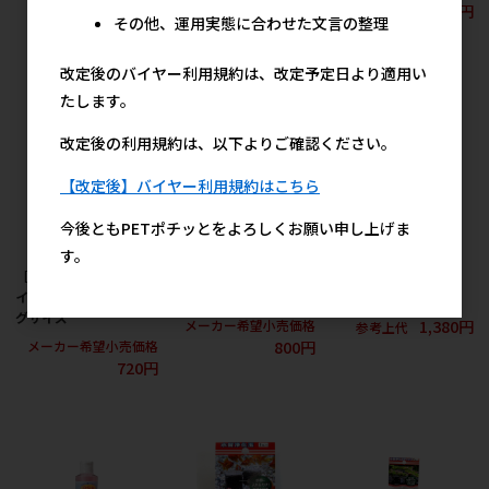
720円
1,000円
メーカー希望小売価格
その他、運用実態に合わせた文言の整理
600円
改定後のバイヤー利用規約は、改定予定日より適用い
たします。
改定後の利用規約は、以下よりご確認ください。
【改定後】バイヤー利用規約はこちら
今後ともPETポチッとをよろしくお願い申し上げま
す。
［サンミューズ］ファ
［サンミューズ］連結
［サンミューズ］PSB
インマット 7枚入 ロン
式 活力炭ミニ
1L
グサイズ
1,380円
メーカー希望小売価格
参考上代
800円
メーカー希望小売価格
720円