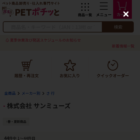
C
l
o
検索
s
e
夏季休業及び発送スケジュールのお知らせ
新着情報一覧
全商品
メーカー別
さ 行
株式会社 サンミューズ
春・夏新商品
44
件中 1〜44件目