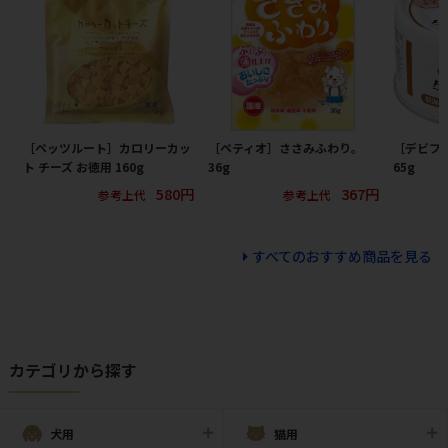
［ペッツルート］カロリーカッ
［ペティオ］ささみふわり。
［デビフ
ト チーズ お徳用 160g
36g
65g
580円
367円
参考上代
参考上代
すべてのおすすめ商品を見る
カテゴリから探す
犬用
猫用