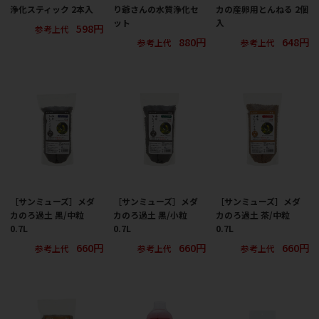
浄化スティック 2本入
り爺さんの水質浄化セ
カの産卵用とんねる 2個
ット
入
598円
参考上代
880円
648円
参考上代
参考上代
［サンミューズ］メダ
［サンミューズ］メダ
［サンミューズ］メダ
カのろ過土 黒/中粒
カのろ過土 黒/小粒
カのろ過土 茶/中粒
0.7L
0.7L
0.7L
660円
660円
660円
参考上代
参考上代
参考上代