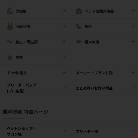
犬猫用
ペット住関連用品
小動物用
鳥用
爬虫・両生類
観賞魚用
昆虫
その他/雑貨
メーカー・ブランド別
ブリーダーパック
まとめ買いお買い得品
(プロ製品)
業種様別 特設ページ
ペットショップ/
ブリーダー様
サロン様