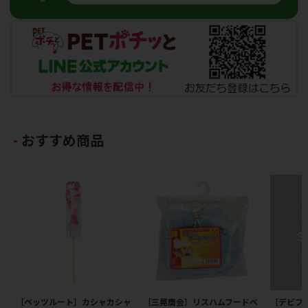
おすすめ商品
［ペッツルート］カシャカシャ
［三晃商会］リスハムフードベ
［デビフ