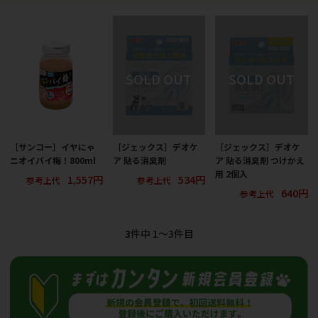
［サンコー］イヤにゃ
［ジェックス］デオケ
［ジェックス］デオケ
ニオイバイ梅！800ml
ア 貼る消臭剤
ア 貼る消臭剤 つけかえ
用 2個入
1,557円
534円
参考上代
参考上代
640円
参考上代
3
件中 1〜3件目