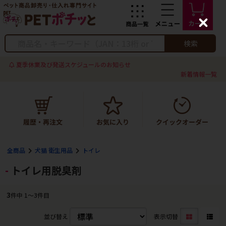
C
l
o
検索
s
e
夏季休業及び発送スケジュールのお知らせ
新着情報一覧
全商品
犬猫 衛生用品
トイレ
トイレ用脱臭剤
3
件中 1〜3件目
並び替え
表示切替