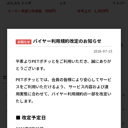
ぶんぶん トンボ
ッド
イ レバー
380円
1,350円
メーカー希望小売価格
参考上代
バイヤー利用規約改定のお知らせ
お知らせ
すべてのおすすめ商品を見る
2026-07-15
平素よりPETポチッとをご利用いただき、誠にありが
とうございます。
カテゴリから探す
PETポチッとでは、会員の皆様により安心してサービ
スをご利用いただけるよう、 サービス内容および運
用実態に合わせて、バイヤー利用規約の一部を改定い
犬用
猫用
たします。
犬猫用
ペット住関連用品
■ 改定予定日
小動物用
鳥用