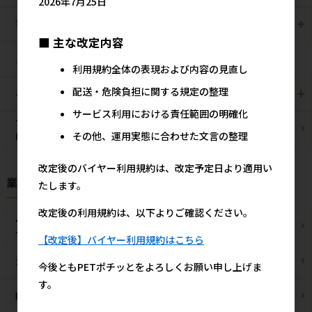
2026年7月25日
爬虫・両生類
観賞魚用
■ 主な改定内容
昆虫
利用規約全体の表現および内容の見直し
配送・危険負担に関する規定の整理
その他/雑貨
メーカー・ブランド別
サービス利用における責任範囲の明確化
ブリーダーパック
まとめ買いお買い得品
その他、運用実態に合わせた文言の整理
(プロ製品)
改定後のバイヤー利用規約は、改定予定日より適用い
業種様別 特設ページ
たします。
改定後の利用規約は、以下よりご確認ください。
ペットショップ/
ブリーダー様
サロン様
【改定後】バイヤー利用規約はこちら
カフェ/飲食店様
ペットOK宿泊施設様
今後ともPETポチッとをよろしくお願い申し上げま
す。
動物病院様
通販事業者様